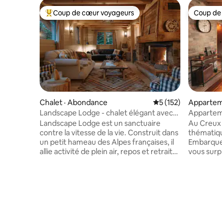
Coup de cœur voyageurs
Coup de
Coup de cœur voyageurs parmi les plus aimés
Coup de
Chalet · Abondance
Note moyenne de 5 
5 (152)
Apparteme
rs
Landscape Lodge - chalet élégant avec
Appartem
vue imprenable
Industriel
Landscape Lodge est un sanctuaire
Au Creux 
contre la vitesse de la vie. Construit dans
thématiqu
un petit hameau des Alpes françaises, il
Embarquez
allie activité de plein air, repos et retraite.
vous surp
Ses intérieurs combinent des finitions
unique. U
élégantes et modernes avec des
permettre
touches uniques et traditionnelles. Les
de nombre
lits sont luxueusement confortables et
du Val-de-Trave
les salles de bains sont décorées
randonné
individuellement avec des carreaux
1km de la 
audacieux. La grande terrasse est un
d’asphalte