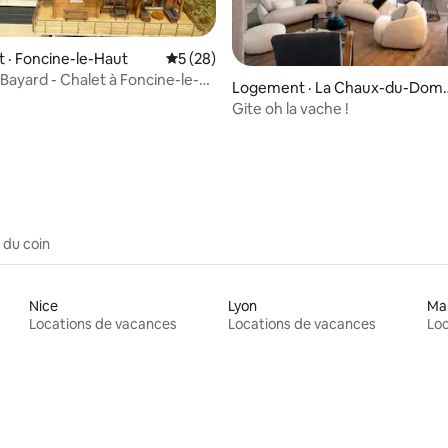
· Foncine-le-Haut
Note moyenne de 5 sur 5, 28 commentai
5 (28)
Bayard - Chalet à Foncine-le-
 sur 5, 35 commentaires
Logement · La Chaux-du-Domb
ef
Gite oh la vache !
 du coin
Nice
Lyon
Mar
Locations de vacances
Locations de vacances
Loc