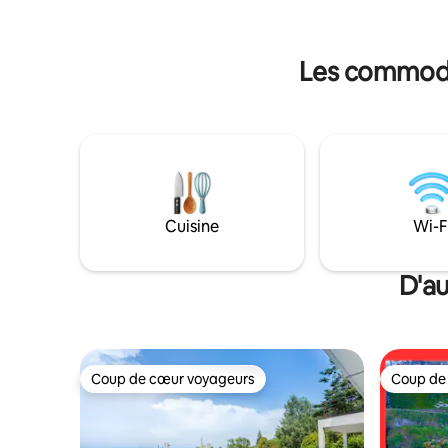
point central, l'endroit idéal pour profiter
5km des G
des repas avec votre propre panorama
Creux du 
sur la montagne. Le jardin privé sera un
Neuchâte
Les commodit
endroit préféré, un espace pour jouer au
soleil ou dans la neige.
Cuisine
Wi-F
D'au
Coup de cœur voyageurs
Coup de
Coup de cœur voyageurs
Coup de