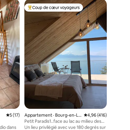
Apparte
Coup de cœur voyageurs
Coup
Coup de cœur voyageurs parmi les plus aimés
Coup de
Zogbi Hos
Appartem
cœur du v
historiqu
voyageur
d’époque
emplacem
raffinée 
avec des
res
atmosphè
réussie e
prestati
Appartem
cuisine m
Note moyenne de 5 sur 5, 17 commentaires
5 (17)
Appartement · Bourg-en-La
Note moyenne de 4,96 
4,96 (416)
vaux
Petit Paradis1..face au lac au milieu des
vignes.
dio dans
Un lieu privilégié avec vue 180 degrés sur