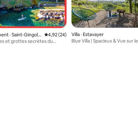
 sur 5, 41 commentaires
Villa · Estavayer
nt · Saint-Gingolp
Note moyenne de 4,92 sur 5, 24 commentai
4,92 (24)
Blue Villa | Spacieux & Vue sur le
es et grottes secrètes du
Spacieux