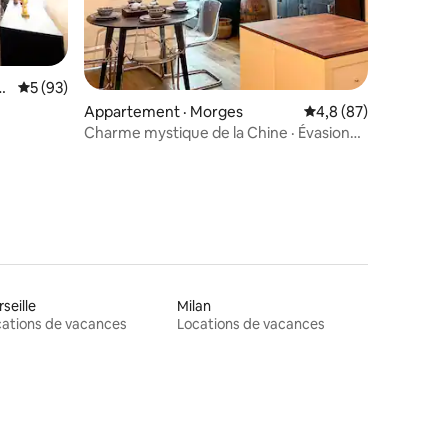
res
i
Note moyenne de 5 sur 5, 93 commentaires
5 (93)
Appartement · Morges
Note moyenne de 4,8
4,8 (87)
Charme mystique de la Chine · Évasion
en douceur静栖
seille
Milan
ations de vacances
Locations de vacances