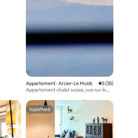
Appartement · Arzier-Le Muids
Note moyenne de 5
5 (35)
Appartement chalet suisse, vue sur le
Mont-Blanc, spa, sauna
Superhôte
les plus aimés
Superhôte