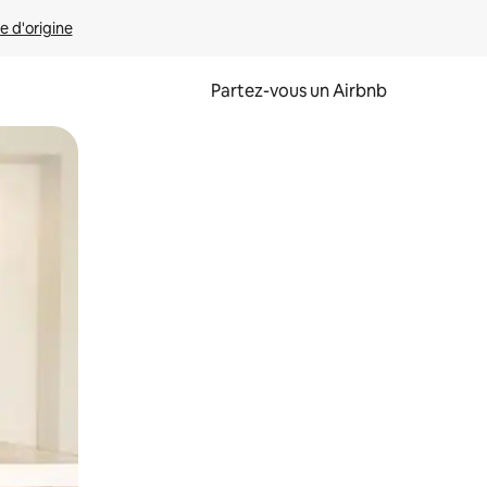
e d'origine
Partez-vous un Airbnb
et en les faisant glisser.