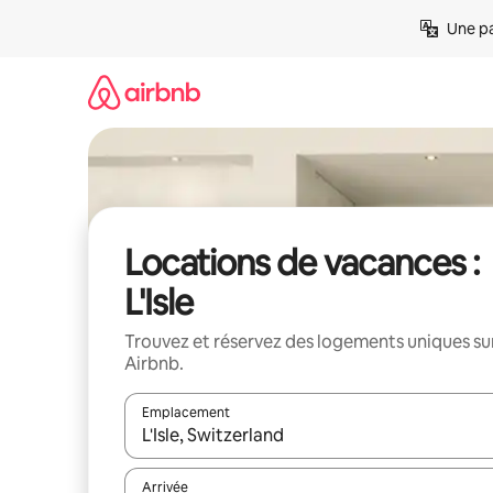
Aller
Une pa
directement
au
contenu
Locations de vacances :
L'Isle
Trouvez et réservez des logements uniques su
Airbnb.
Emplacement
Quand les résultats sont affichés, parcourez-les en 
Arrivée