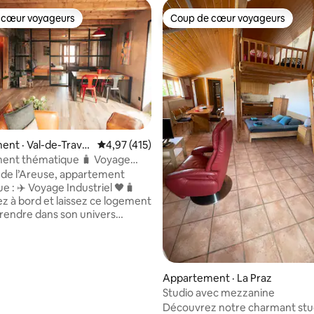
 cœur voyageurs
Coup de cœur voyageurs
 cœur voyageurs
Coup de cœur voyageurs
sur 5, 152 commentaires
nt · Val-de-Trave
Note moyenne de 4,97 sur 5, 415 commentai
4,97 (415)
ent thématique 🧳 Voyage
 ✈️🖤
de l’Areuse, appartement
e : ✈️ Voyage Industriel 🖤🧳
 à bord et laissez ce logement
rendre dans son univers
n endroit parfait pour vous
 de vous reposer à proximité
uses activités dans la région
rs.🌳🏘 : 50m de belles
Appartement · La Praz
es ⛰🗺 700m de la gare 🚉
Studio avec mezzanine
via ferrata 🧗🏼‍♂️ 2km des Mines
Découvrez notre charmant stu
 ⛑🔦 3km de l’absintherie 🍾🥂