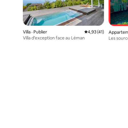
Villa · Publier
Note moyenne de 4,93
4,93 (41)
Apparteme
h
Villa d’exception face au Léman
Les sourc
Léman