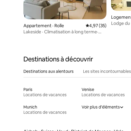
Logement 
Lodge du 
Appartement · Rolle
Note moyenne de 4,97
4,97 (35)
Haut
Lakeside · Climatisation à long terme·
Genève/Lausanne · Stationnement
Destinations à découvrir
Destinations aux alentours
Les sites incontournables
Paris
Venise
Locations de vacances
Locations de vacances
Munich
Voir plus d'éléments
Locations de vacances