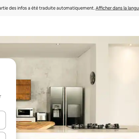
rtie des infos a été traduite automatiquement. 
Afficher dans la langu
r
utilisant les flèches vers le haut et vers le bas, ou en appuyant dessus 