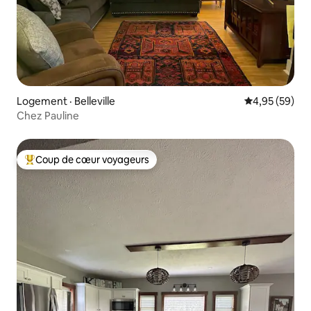
Logement · Belleville
Note moyenne
4,95 (59)
Chez Pauline
Coup de cœur voyageurs
Coup de cœur voyageurs parmi les plus aimés