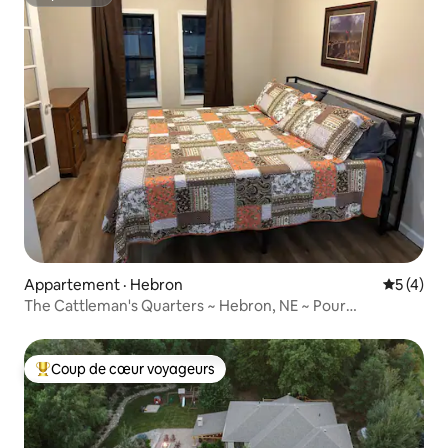
Superhôte
Appartement · Hebron
Note moy
5 (4)
The Cattleman's Quarters ~ Hebron, NE ~ Pour
6 personnes et plus
Coup de cœur voyageurs
Coup de cœur voyageurs parmi les plus aimés