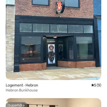
Logement · Hebron
Note moy
5 (9)
Hebron Bunkhouse
Superhôte