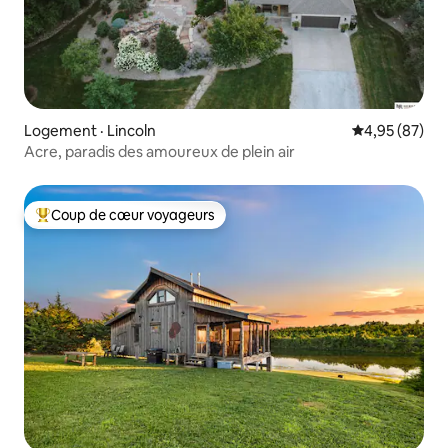
Logement · Lincoln
Note moyenne
4,95 (87)
Acre, paradis des amoureux de plein air
Coup de cœur voyageurs
Coup de cœur voyageurs parmi les plus aimés