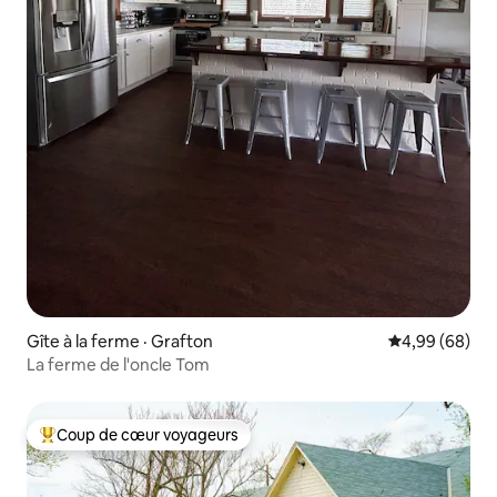
Gîte à la ferme · Grafton
Note moyenne
4,99 (68)
La ferme de l'oncle Tom
Coup de cœur voyageurs
Coup de cœur voyageurs parmi les plus aimés