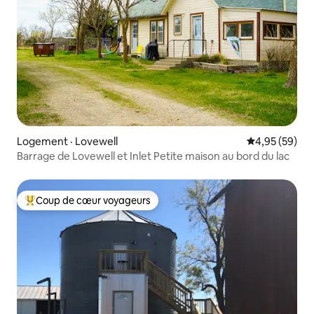
Logement · Lovewell
Note moyenne
4,95 (59)
Barrage de Lovewell et Inlet Petite maison au bord du lac
Coup de cœur voyageurs
Coup de cœur voyageurs parmi les plus aimés