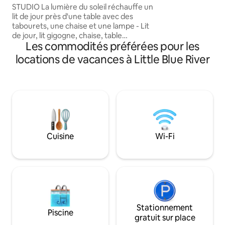
Loft parfait pour les enfants
STUDIO La lumière du soleil réchauffe un
étoiles sur la pla
lit de jour près d'une table avec des
des étoiles et mar
tabourets, une chaise et une lampe - Lit
naturel situé à 10 
de jour, lit gigogne, chaise, table
de la propriété. 
Les commodités préférées pour les
d'appoint et lampe, table avec tabourets
autocaravanes de
KITCHENETTE Un réfrigérateur, des
sont également dis
locations de vacances à Little Blue River
bières de café et un micro-ondes
avez une.
reposent près de l'évier. - Micro-ondes,
mini-réfrigérateur, évier, cafetière, café
et condiments LOFT Dans le loft, deux
lits jumeaux sont sur la moquette car un
ventilateur bourdonne doucement. -
Deux lits jumeaux, ventilateur portable
SALLE DE BAIN Compact avec douche,
Cuisine
Wi-Fi
toilette et serviettes calmes à portée de
main. - Douche, toilettes, serviettes et
gants de toilette
Stationnement
Piscine
gratuit sur place