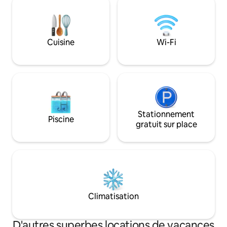
entièrement équipée. Détendez-vous
✔ Vue spectaculai
en plein air grâce au four à bois, au
cascade ✔ Barbecue
barbecue et à l'accès direct à la rivière.
chaud Arrivée au
Niché entre la Transylvanie et la
Lit queen size ave
Cuisine
Wi-Fi
Munténie, à quelques minutes de Sinaia
orthopédique ✔ P
et à une heure de Brașov et du château
volleyball, fléchet
de Bran.
Stationnement
Piscine
gratuit sur place
Climatisation
D'autres superbes locations de vacances