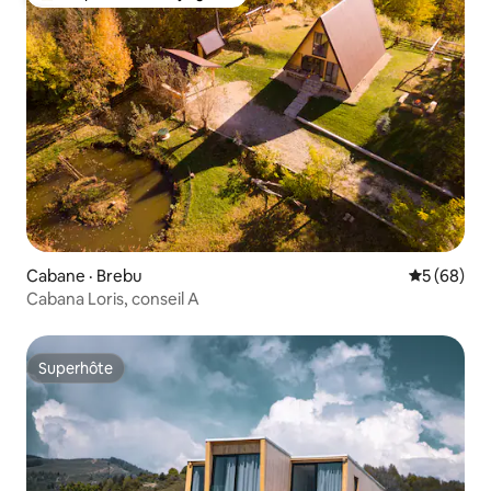
Coup de cœur voyageurs parmi les plus aimés
Cabane · Brebu
Note moye
5 (68)
Cabana Loris, conseil A
Superhôte
Superhôte