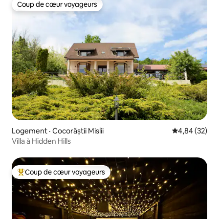
Coup de cœur voyageurs
Coup de cœur voyageurs
Logement · Cocorăștii Mislii
Note moyenne
4,84 (32)
Villa à Hidden Hills
Coup de cœur voyageurs
Coup de cœur voyageurs parmi les plus aimés