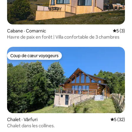
Cabane · Comarnic
Note moy
5 (3)
Havre de paix en forêt | Villa confortable de 3 chambres
Coup de cœur voyageurs
Coup de cœur voyageurs
Chalet · Vârfuri
Note moye
5 (32)
Chalet dans les collines.