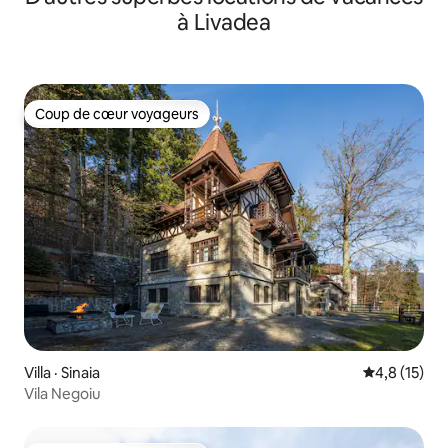
à Livadea
Coup de cœur voyageurs
Coup de cœur voyageurs
Villa · Sinaia
Note moyenn
4,8 (15)
Vila Negoiu