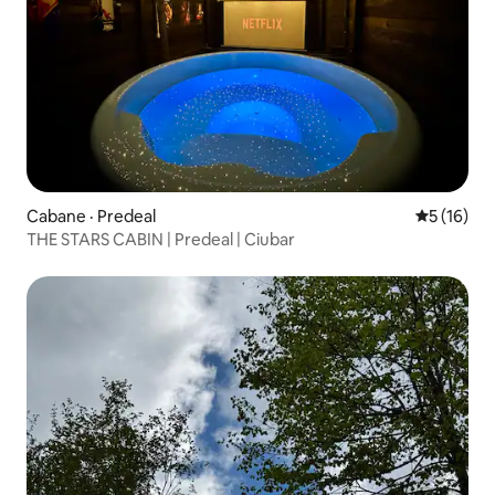
Cabane · Predeal
Note moye
5 (16)
THE STARS CABIN | Predeal | Ciubar