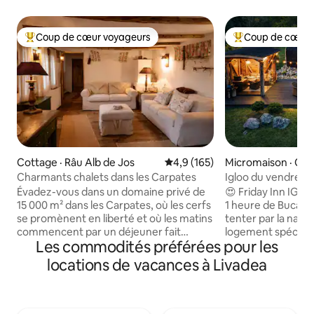
Coup de cœur voyageurs
Coup de cœur 
Coup de cœur voyageurs parmi les plus aimés
Coup de cœur voy
Cottage · Râu Alb de Jos
Note moyenne de 4,9 sur 5, 1
4,9 (165)
Micromaison · Co
Charmants chalets dans les Carpates
Igloo du vendredi :
et étang
Évadez-vous dans un domaine privé de
😍 Friday Inn IGL
15 000 m² dans les Carpates, où les cerfs
1 heure de Bucarest ⛰️ Lais
se promènent en liberté et où les matins
tenter par la natur
commencent par un déjeuner fait
logement spéciale
Les commodités préférées pour les
maison. Trois maisons traditionnelles,
détente. Ici, vous 
conservées avec soin dans un style
l’intimité et le con
locations de vacances à Livadea
roumain authentique — inspirées des
saison. ✔ Déjeuner livré à votre porte
maisons de nos grands-
✔ Jacuzzi chauffé,
parents — offrent quatre chambres, un
l'année ✔ Belvédè
salon confortable et une cuisine
avec chauffage in