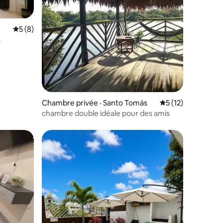
Note moyenne de 5 sur 5, 8 commentaires
5 (8)
res
Chambre privée · Santo Tomás
Note moyenne de 
5 (12)
chambre double idéale pour des amis