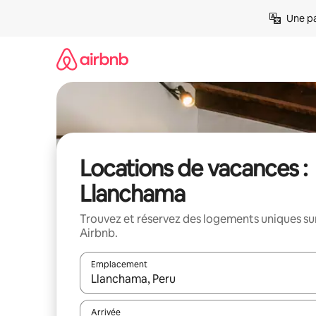
Aller
Une pa
directement
au
contenu
Locations de vacances :
Llanchama
Trouvez et réservez des logements uniques su
Airbnb.
Emplacement
Quand les résultats sont affichés, parcourez-les en 
Arrivée