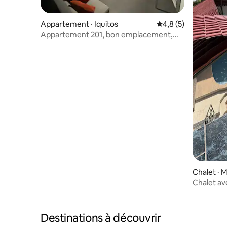
Appartement · Iquitos
Note moyenne de 4,
4,8 (5)
Appartement 201, bon emplacement,
centre d'Iquitos
Chalet · 
Chalet ave
• 4 cham
Destinations à découvrir