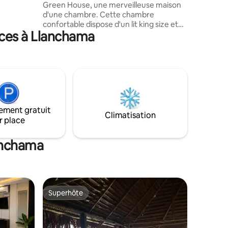
 Wi-Fi et
Green House, une merveilleuse maison
e de
d'une chambre. Cette chambre
oser ou
confortable dispose d'un lit king size et
nces à Llanchama
d'un canapé-lit, idéal pour les petites
familles. Profitez du confort de notre wifi
haut débit (Starlink) TV 55", cuisine,
cafetière, lave-linge, et climatisation
pendant votre séjour. Notre salle de bain
dispose d'une douche spacieuse et
rafraîchissante pour après une longue
journée de tourisme ou de travail. Green
ement gratuit
House est équipé pour rendre votre
Climatisation
r place
séjour inoubliable !
lanchama
Superhôte
Superhôte