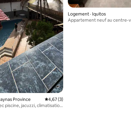
8 sur 5, 5 commentaires
Logement · Iquitos
Appartement neuf au centre-vi
2 personnes
Maynas Province
Note moyenne de 4,67 sur 5, 3 commentai
4,67 (3)
c piscine, jacuzzi, climatisation
bres