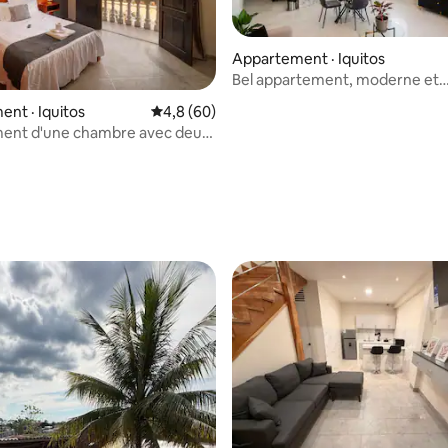
Appartement · Iquitos
Bel appartement, moderne et
3 sur 5, 6 commentaires
confortable.
nt · Iquitos
Note moyenne de 4,8 sur 5, 60 commentai
4,8 (60)
ent d'une chambre avec deux