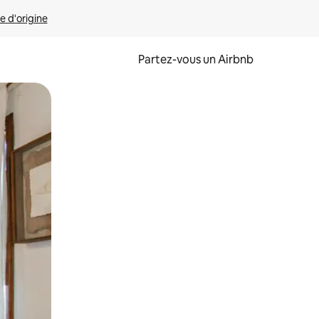
e d'origine
Partez-vous un Airbnb
et en les faisant glisser.