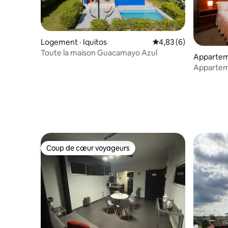
Logement · Iquitos
Note moyenne de 4,8
4,83 (6)
Toute la maison Guacamayo Azul
Apparteme
Appartem
lits
Coup de cœur voyageurs
Coup de cœur voyageurs