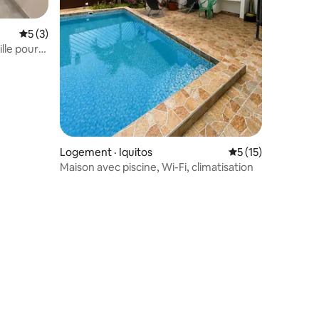
Note moyenne de 5 sur 5, 3 commentaires
5 (3)
lle pour
Logement · Iquitos
Note moyenne de 
5 (15)
Maison avec piscine, Wi-Fi, climatisation
res