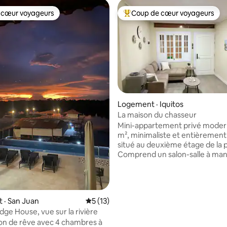
 cœur voyageurs
Coup de cœur voyageurs
 cœur voyageurs
Coup de cœur voyageurs parmi 
Logement · Iquitos
La maison du chasseur
Mini-appartement privé moder
m², minimaliste et entièrement
situé au deuxième étage de la 
Comprend un salon-salle à ma
meubles, une table basse, un
réfrigérateur, une cuisine et de
ustensiles de base. Chambre ave
double, literie haut de gamme,
7 sur 5, 9 commentaires
 · San Juan
Note moyenne de 5 sur 5, 13 commentai
5 (13)
climatisation, télévision, burea
dge House, vue sur la rivière
placard. Environnement propre
lumineux et silencieux, avec de
n de rêve avec 4 chambres à