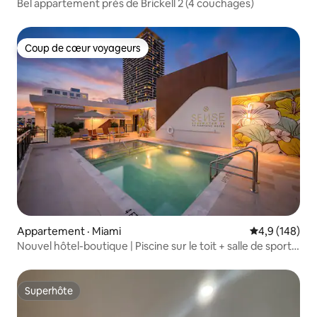
Bel appartement près de Brickell 2 (4 couchages)
Coup de cœur voyageurs
Coup de cœur voyageurs
Appartement · Miami
Note moyenne
4,9 (148)
Nouvel hôtel-boutique | Piscine sur le toit + salle de sport |
Sense28
Superhôte
Superhôte