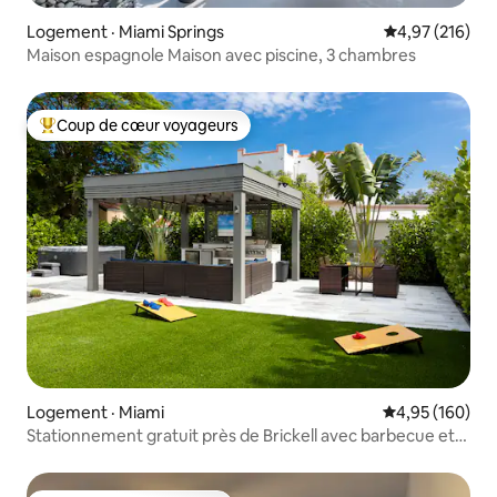
Logement · Miami Springs
Note moyenne 
4,97 (216)
Maison espagnole Maison avec piscine, 3 chambres
Coup de cœur voyageurs
Coup de cœur voyageurs parmi les plus aimés
Logement · Miami
Note moyenne 
4,95 (160)
Stationnement gratuit près de Brickell avec barbecue et
spa