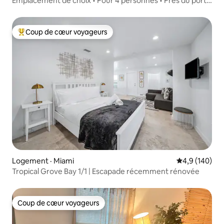
Emplacement de choix • Pour 4 personnes • Près du port •
À distance de marche du stade
Coup de cœur voyageurs
Coup de cœur voyageurs parmi les plus aimés
Logement · Miami
Note moyenne
4,9 (140)
Tropical Grove Bay 1/1 | Escapade récemment rénovée
Coup de cœur voyageurs
Coup de cœur voyageurs