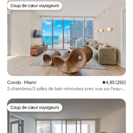
Coup de cœur voyageurs
Coup de cœur voyageurs
Condo · Miami
Note moyenne 
4,95 (250)
2 chambres/2 salles de bain rénovées avec vue sur l'eau•
Stationnement gratuit• Piscine et spa
Coup de cœur voyageurs
Coup de cœur voyageurs