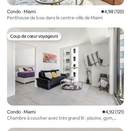
Condo · Miami
Note moyenne 
4,98 (120)
Penthouse de luxe dans le centre-ville de Miami
Coup de cœur voyageurs
Coup de cœur voyageurs
Condo · Miami
Note moyenne 
4,92 (121)
Chambre à coucher avec très grand lit : piscine, gym,
balcon, jacuzzi