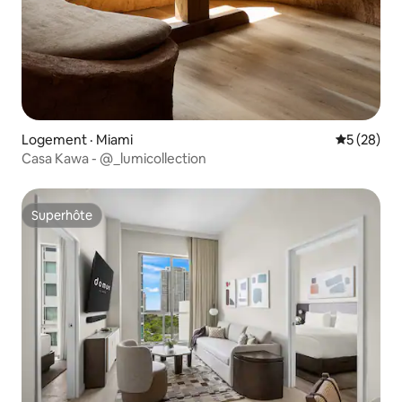
Logement · Miami
Note moye
5 (28)
Casa Kawa - @_lumicollection
Superhôte
Superhôte