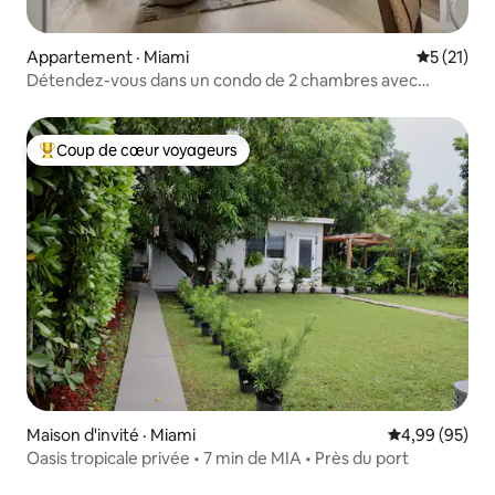
Appartement · Miami
Note moye
5 (21)
Détendez-vous dans un condo de 2 chambres avec
piscine et vue sur le jardin à Miami
Coup de cœur voyageurs
Coup de cœur voyageurs parmi les plus aimés
Maison d'invité · Miami
Note moyenne
4,99 (95)
Oasis tropicale privée • 7 min de MIA • Près du port