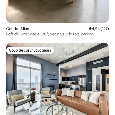
Condo · Miami
Note moyenne 
4,94 (127)
Loft de luxe : vue à 270°, piscine sur le toit, parking
Coup de cœur voyageurs
Coup de cœur voyageurs