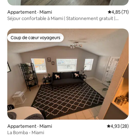
Appartement · Miami
Note moyenne
4,85 (71)
Séjour confortable à Miami | Stationnement gratuit |
Proche de tout
Coup de cœur voyageurs
Coup de cœur voyageurs
Appartement · Miami
Note moyenne
4,93 (28)
La Bomba - Miami