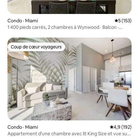
Condo · Miami
Note moyen
5 (153)
1 400 pieds carrés, 2 chambres à Wynwood · Balcon ·
Stationnement
Coup de cœur voyageurs
Coup de cœur voyageurs
Condo · Miami
Note moyenne
4,9 (192)
Appartement d'une chambre avec lit King Size et vue sur