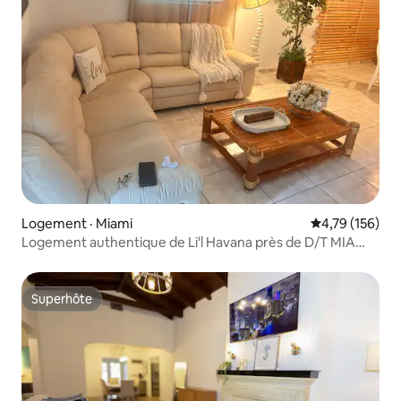
Logement · Miami
Note moyenne 
4,79 (156)
Logement authentique de Li'l Havana près de D/T MIA
airp cruce
Superhôte
Superhôte