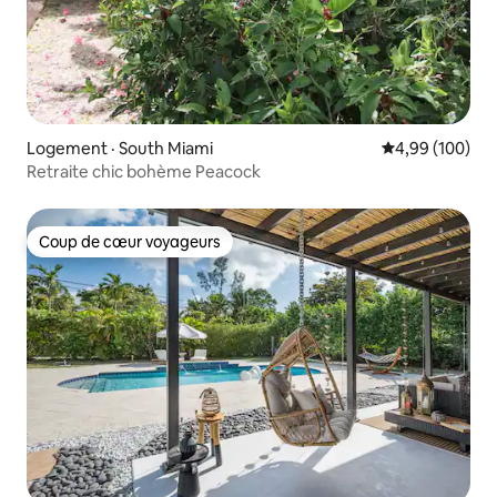
Logement · South Miami
Note moyenne 
4,99 (100)
Retraite chic bohème Peacock
Coup de cœur voyageurs
Coup de cœur voyageurs