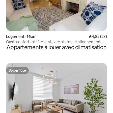
Logement · Miami
Note moyenne
4,82 (28)
Oasis confortable à Miami avec piscine, stationnement et
Appartements à louer avec climatisation
emplacement privilégié
Superhôte
Superhôte