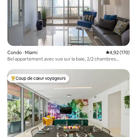
Condo · Miami
Note moyenne 
4,92 (170)
Bel appartement avec vue sur la baie, 2/2 chambres
1 100 pieds carrés
Coup de cœur voyageurs
Coup de cœur voyageurs parmi les plus aimés