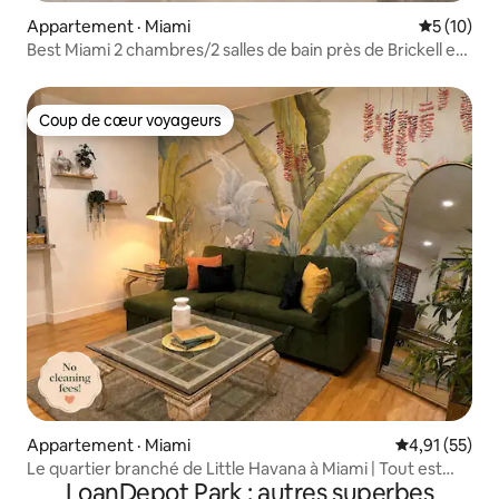
Appartement · Miami
Note moye
5 (10)
Best Miami 2 chambres/2 salles de bain près de Brickell et
de la plage #203
Coup de cœur voyageurs
Coup de cœur voyageurs
Appartement · Miami
Note moyenne
4,91 (55)
Le quartier branché de Little Havana à Miami | Tout est
LoanDepot Park : autres superbes
accessible à pied