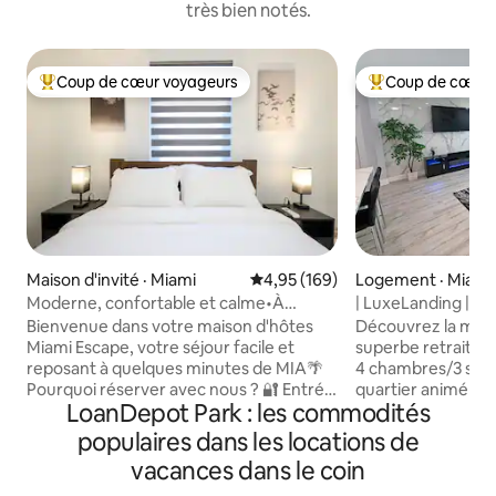
très bien notés.
Coup de cœur voyageurs
Coup de cœur 
Coup de cœur voyageurs parmi les plus aimés
Coup de cœur voy
Maison d'invité · Miami
Note moyenne de 4,95 sur 5, 1
4,95 (169)
Logement · Miami
Moderne, confortable et calme•À
| LuxeLanding |
10 minutes de MIA•Stationnement
Piscine+Salon+É
Bienvenue dans votre maison d'hôtes
Découvrez la magi
GRATUIT
Miami Escape, votre séjour facile et
superbe retraite
reposant à quelques minutes de MIA🌴
4 chambres/3 salle
Pourquoi réserver avec nous ? 🔐 Entrée
quartier animé de 
LoanDepot Park : les commodités
privée, arrivée autonome 24 h/24, 7 j/7
maison spacieuse 
avec serrure intelligente ✈️ À 10 minutes
accueillir jusqu'à 
populaires dans les locations de
de l'aéroport international de Miami P️
d'un salon élégant
vacances dans le coin
Stationnement gratuit : entrée +
entièrement équip
barrière 🌳 Patio privé, café du matin
en acier inoxydable