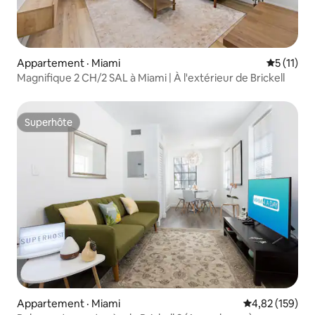
Appartement · Miami
Note moye
5 (11)
Magnifique 2 CH/2 SAL à Miami | À l'extérieur de Brickell
Superhôte
Superhôte
Appartement · Miami
Note moyenne 
4,82 (159)