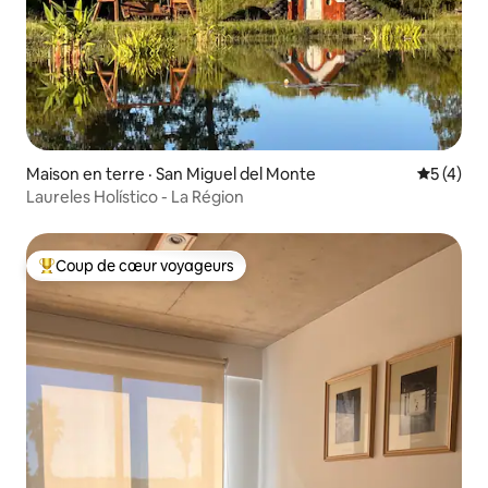
Maison en terre · San Miguel del Monte
Note moy
5 (4)
Laureles Holístico - La Région
Coup de cœur voyageurs
Coup de cœur voyageurs parmi les plus aimés