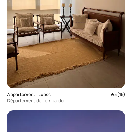
Appartement · Lobos
Note moye
5 (16)
Département de Lombardo