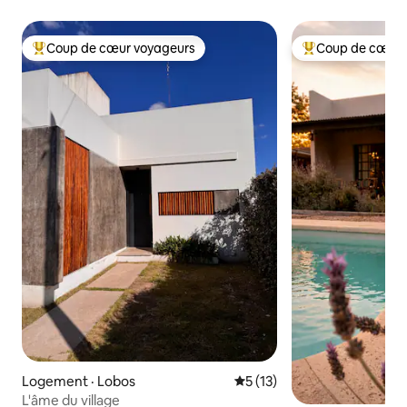
Coup de cœur voyageurs
Coup de cœur 
Coup de cœur voyageurs parmi les plus aimés
Coup de cœur voy
Logement · Lobos
Note moyenne de 5 sur 5, 
5 (13)
L'âme du village