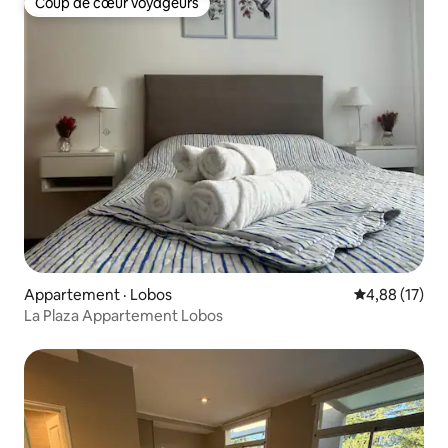
Coup de cœur voyageurs
Coup de cœur voyageurs
Appartement · Lobos
Note moyenne
4,88 (17)
La Plaza Appartement Lobos