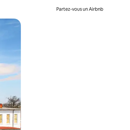
Partez-vous un Airbnb
et en les faisant glisser.