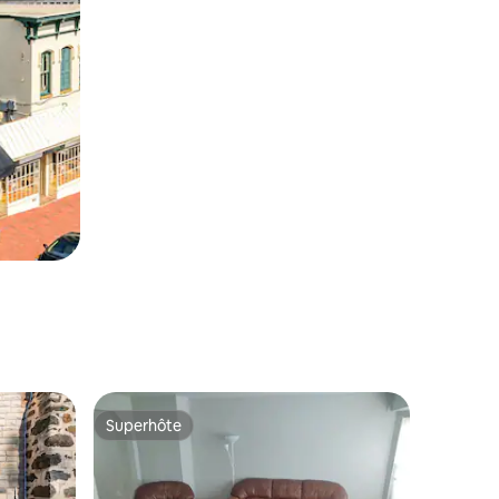
Superhôte
Superhôte