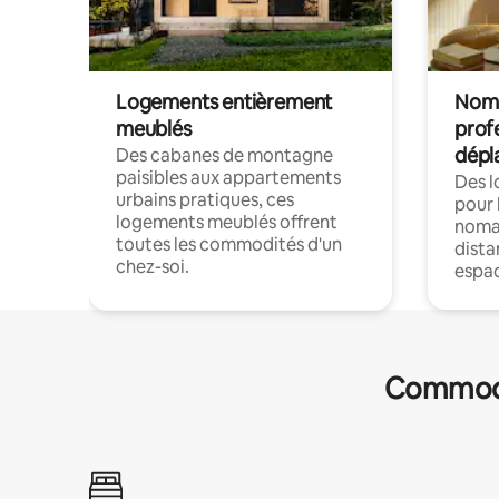
Logements entièrement
Noma
meublés
prof
dépl
Des cabanes de montagne
paisibles aux appartements
Des 
urbains pratiques, ces
pour 
logements meublés offrent
nomad
toutes les commodités d'un
dista
chez-soi.
espac
Commodit