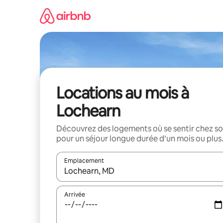
Aller
directement
au
contenu
Locations au mois à
Lochearn
Découvrez des logements où se sentir chez so
pour un séjour longue durée d’un mois ou plus
Emplacement
Quand les résultats sont affichés, parcourez-les en 
Arrivée