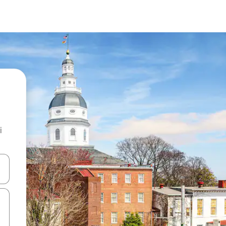
i
.
utilisant les flèches vers le haut et vers le bas, ou en appuyant dessus 