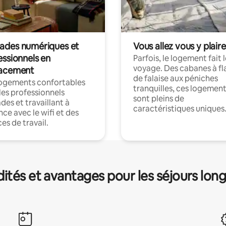
des numériques et
Vous allez vous y plaire
essionnels en
Parfois, le logement fait 
voyage. Des cabanes à fl
acement
de falaise aux péniches
logements confortables
tranquilles, ces logemen
les professionnels
sont pleins de
es et travaillant à
caractéristiques uniques
nce avec le wifi et des
es de travail.
és et avantages pour les séjours lon