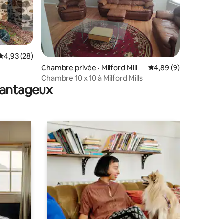
Note moyenne de 4,93 sur 5, 28 commentaires
4,93 (28)
res
Chambre privée · Milford Mill
Note moyenne de 4,8
4,89 (9)
Chambre 10 x 10 à Milford Mills
avantageux