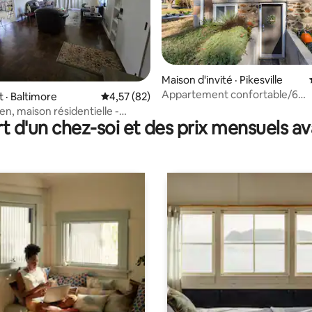
Maison d'invité · Pikesville
Appartement confortable/6
5 sur 5, 6 commentaires
· Baltimore
Note moyenne de 4,57 sur 5, 82 commentai
4,57 (82)
personnes/animaux acceptés
en, maison résidentielle -
Emplacement idéal
t d'un chez-soi et des prix mensuels 
tage entier