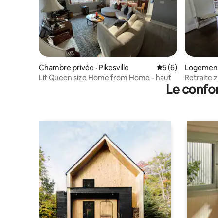
Chambre privée · Pikesville
Note moyenne de 
5 (6)
Logement 
Lit Queen size Home from Home - haut
Retraite z
Le confor
Dernier é