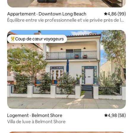
Appartement · Downtown Long Beach
Note moyenne
4,86 (99)
Équilibre entre vie professionnelle et vie privée près de la
plage
Coup de cœur voyageurs
Coup de cœur voyageurs parmi les plus aimés
Logement · Belmont Shore
Note moyenne
4,98 (58)
Villa de luxe à Belmont Shore