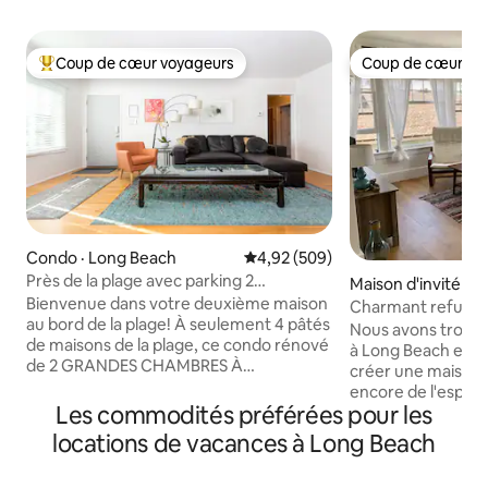
Coup de cœur voyageurs
Coup de cœur vo
Coup de cœur voyageurs parmi les plus aimés
Coup de cœur vo
Condo · Long Beach
Note moyenne de 4,92 sur 5, 5
4,92 (509)
Près de la plage avec parking 2
Maison d'invité · 
chambres (KING SIZE)/2 salles de bain
Bienvenue dans votre deuxième maison
ights
Charmant refuge b
au bord de la plage! À seulement 4 pâtés
marchez jusqu'à l'
Nous avons trouvé 
de maisons de la plage, ce condo rénové
à Long Beach et l
de 2 GRANDES CHAMBRES À
créer une maison 
COUCHETTE/2 SALLES DE BAINS est le
encore de l'espac
pied-à-terre idéal pour une escapade
Les commodités préférées pour les
nous voulons donc
relaxante sur la côte. Spacieux et
vous ! Notre mais
locations de vacances à Long Beach
familial, il dispose de climatiseurs
chambre et d'une s
portables, d'un chauffage central et
de brises océaniqu