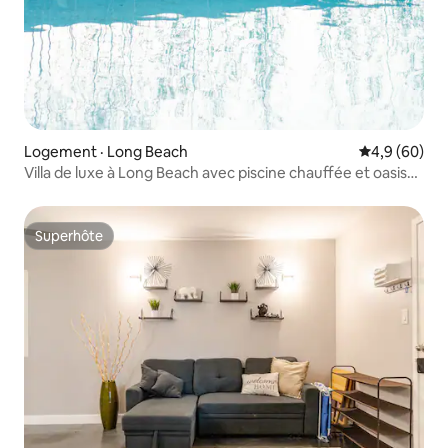
Logement · Long Beach
Note moyenn
4,9 (60)
Villa de luxe à Long Beach avec piscine chauffée et oasis
dans la cour
Superhôte
Superhôte