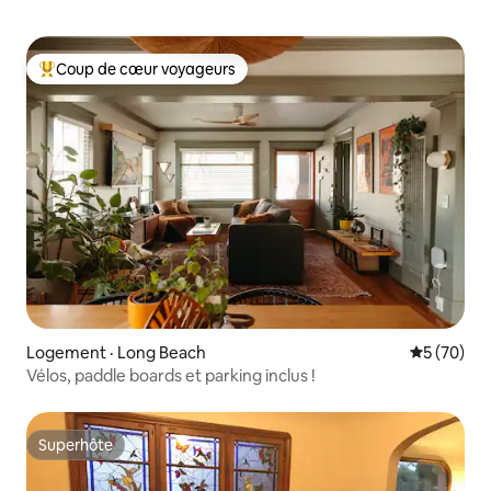
Coup de cœur voyageurs
Coup de cœur voyageurs parmi les plus aimés
Logement · Long Beach
Note moye
5 (70)
Vélos, paddle boards et parking inclus !
Superhôte
Superhôte