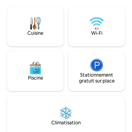
d'une cuisine entièrement équipée, ainsi
confort pour profi
que d'équipement de plage, d'une
dans la région de
chaise haute et d'un parc pour enfants.
County. Nous sommes d'anciens
STATIONNEMENT PRATIQUE. Vous serez
résidents de West 
à proximité des restaurants du centre-
déménager dans un
ville, du Palais des congrès (1,4 mile) et
calme, mais toujou
Cuisine
Wi-Fi
de Disneyland (15 miles). Remarque : il
choses que nous a
est interdit d'organiser des partys,
l'avons trouvé ici
d'inviter des voyageurs supplémentaires
vous apprécierez 
ou de faire du bruit après 22 h.
nous !
Stationnement
Piscine
gratuit sur place
Climatisation