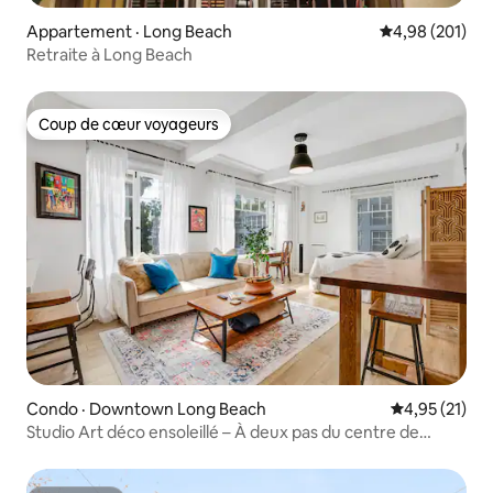
Appartement · Long Beach
Note moyenne 
4,98 (201)
Retraite à Long Beach
Coup de cœur voyageurs
Coup de cœur voyageurs
Condo · Downtown Long Beach
Note moyenne
4,95 (21)
Studio Art déco ensoleillé – À deux pas du centre de
congrès et de DTLB