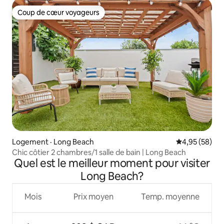
Coup de cœur voyageurs
Coup de cœur voyageurs
Logement · Long Beach
Note moyenne
4,95 (58)
Chic côtier 2 chambres/1 salle de bain | Long Beach
Quel est le meilleur moment pour visiter
Long Beach?
Mois
Prix moyen
Temp. moyenne