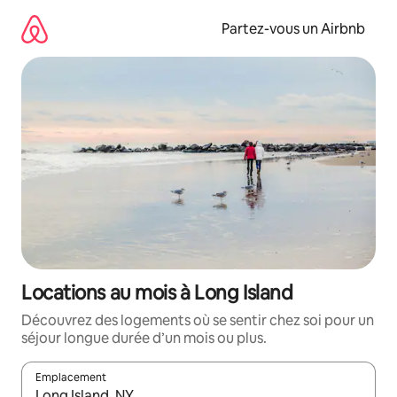
Aller
directement
Partez-vous un Airbnb
au
contenu
Locations au mois à Long Island
Découvrez des logements où se sentir chez soi pour un
séjour longue durée d’un mois ou plus.
Emplacement
Quand les résultats sont affichés, parcourez-les en utilisant les 