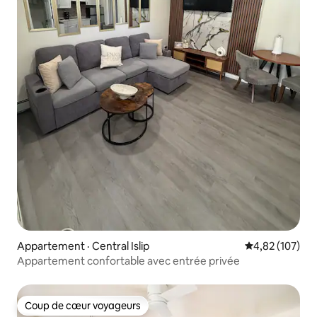
Appartement · Central Islip
Note moyenne 
4,82 (107)
Appartement confortable avec entrée privée
Coup de cœur voyageurs
Coup de cœur voyageurs