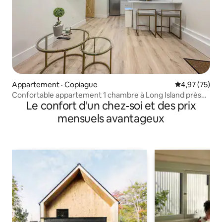
Appartement · Copiague
Note moyenne
4,97 (75)
Confortable appartement 1 chambre à Long Island près
Le confort d'un chez-soi et des prix
des plages
mensuels avantageux