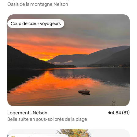
Oasis de la montagne Nelson
Coup de cœur voyageurs
Coup de cœur voyageurs
Logement · Nelson
Note moyenne
4,84 (81)
Belle suite en sous-sol près de la plage