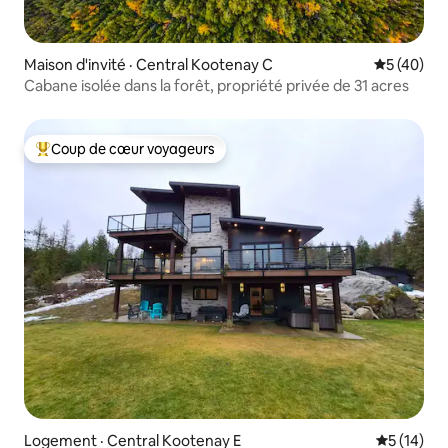
Maison d'invité · Central Kootenay C
Note moye
5 (40)
Cabane isolée dans la forêt, propriété privée de 31 acres
Coup de cœur voyageurs
Coup de cœur voyageurs parmi les plus aimés
Logement · Central Kootenay E
Note moye
5 (14)