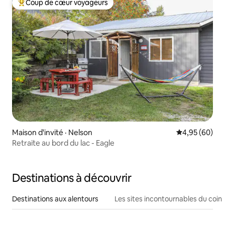
Coup de cœur voyageurs
Coup de cœur voyageurs parmi les plus aimés
Maison d'invité · Nelson
Note moyenne
4,95 (60)
Retraite au bord du lac - Eagle
Destinations à découvrir
Destinations aux alentours
Les sites incontournables du coin