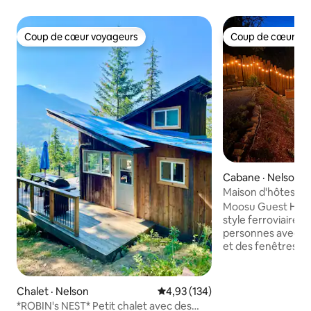
Coup de cœur voyageurs
Coup de cœur vo
Coup de cœur voyageurs
Coup de cœur vo
Cabane · Nelson
Maison d'hôtes et 
cèdre et sauna
Moosu Guest Hous
style ferroviaire 
personnes avec de
et des fenêtres du
chambre pour une
d'observation des 
extérieur privé c
Chalet · Nelson
Note moyenne de 4,93 sur 5, 1
4,93 (134)
cèdre d'eau salée 
*ROBIN's NEST* Petit chalet avec des