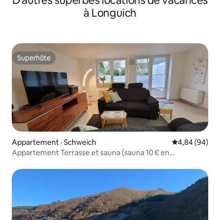
D'autres superbes locations de vacances
à Longuich
Superhôte
Superhôte
Appartement · Schweich
Note moyenne
4,84 (94)
Appartement Terrasse et sauna (sauna 10 € en
supplément)