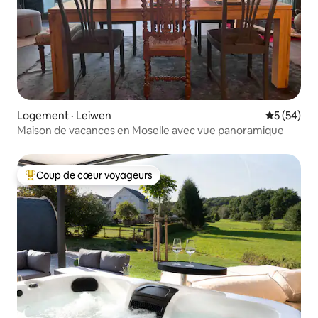
Logement · Leiwen
Note moye
5 (54)
Maison de vacances en Moselle avec vue panoramique
Coup de cœur voyageurs
Coup de cœur voyageurs parmi les plus aimés