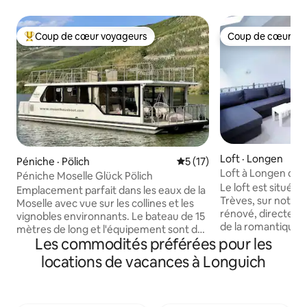
Coup de cœur voyageurs
Coup de cœur vo
Coup de cœur voyageurs parmi les plus aimés
Coup de cœur vo
Loft · Longen
Péniche · Pölich
Note moyenne de 5 sur 5, 
5 (17)
Loft à Longen dans
Péniche Moselle Glück Pölich
Le loft est situé 
Emplacement parfait dans les eaux de la
Trèves, sur notre 
Moselle avec vue sur les collines et les
rénové, directeme
vignobles environnants. Le bateau de 15
de la romantique Moselle. L'ar
mètres de long et l'équipement sont de
et la bonne cuisine
Les commodités préférées pour les
très haute qualité. Sur la terrasse sur le
hauts plafonds do
toit de 50 m ² se trouve un grand salon
locations de vacances à Longuich
d'être dans un loft. La salle de bain e
avec auvent et protection contre les
neuve, la cuisine b
regards indiscrets. En outre, un
bon vin en face ! Notre loft est parfait
ensemble de sièges généreux. La
pour les randonneu