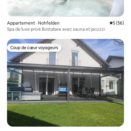
Appartement · Nohfelden
Note moye
5 (56)
Spa de luxe privé Bostalsee avec sauna et jacuzzi
Coup de cœur voyageurs
Coup de cœur voyageurs