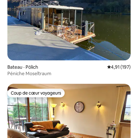
Bateau · Pölich
Note moyenne 
4,91 (197)
Péniche Moseltraum
Coup de cœur voyageurs
Coup de cœur voyageurs