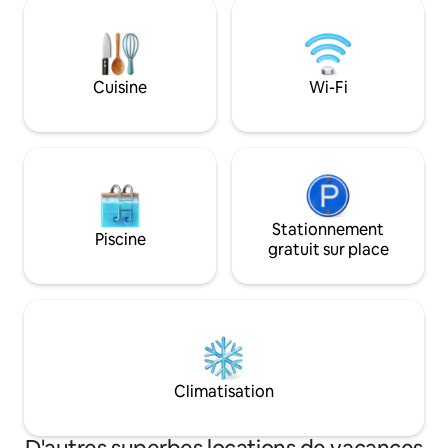
péniche a été fluidifiée en 2024. Il y a un
simplement pour 
barbecue électrique, une friteuse à air
Cependant, les esc
chaud, une cuisinière, un grand
conviennent pas a
réfrigérateur avec congélateur, un lave-
machine à café Tc
vaisselle... à disposition. Les draps, les
Cuisine
Wi-Fi
également disponi
serviettes de toilette, les serviettes de
cuisine sont fournis.
Stationnement
Piscine
gratuit sur place
Climatisation