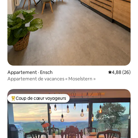
Appartement · Ensch
Note moyenne
4,88 (26)
Appartement de vacances « Moselstern »
Coup de cœur voyageurs
Coup de cœur voyageurs parmi les plus aimés