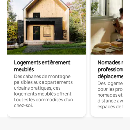
Logements entièrement
Nomades num
meublés
professionnel
déplacement
Des cabanes de montagne
paisibles aux appartements
Des logements
urbains pratiques, ces
pour les profes
logements meublés offrent
nomades et trav
toutes les commodités d'un
distance avec le
chez-soi.
espaces de trav