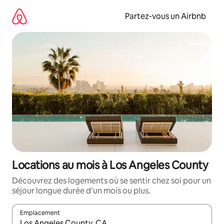
Aller
directement
Partez-vous un Airbnb
au
contenu
Locations au mois à Los Angeles County
Découvrez des logements où se sentir chez soi pour un
séjour longue durée d’un mois ou plus.
Emplacement
Quand les résultats sont affichés, parcourez-les en utilisant les 