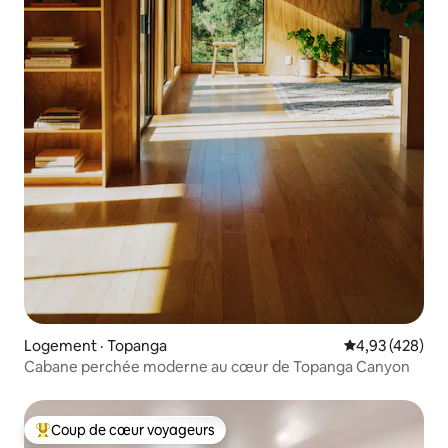
Logement · Topanga
Note moyenne 
4,93 (428)
Cabane perchée moderne au cœur de Topanga Canyon
Coup de cœur voyageurs
Coup de cœur voyageurs parmi les plus aimés