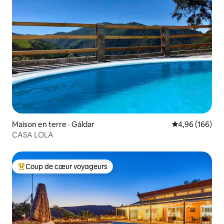
Maison en terre · Gáldar
Note moyenne 
4,96 (166)
CASA LOLA
Coup de cœur voyageurs
Coup de cœur voyageurs parmi les plus aimés