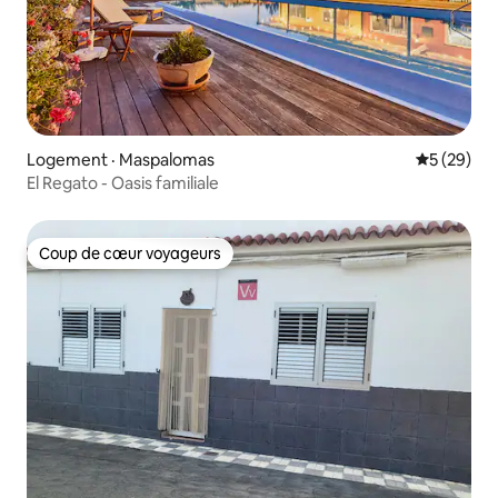
Logement · Maspalomas
Note moye
5 (29)
El Regato - Oasis familiale
Coup de cœur voyageurs
Coup de cœur voyageurs