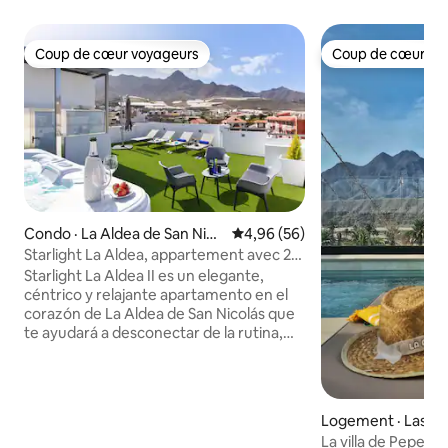
Coup de cœur voyageurs
Coup de cœur vo
Coup de cœur voyageurs
Coup de cœur vo
Condo · La Aldea de San Nico
Note moyenne de 4,96 sur 5, 
4,96 (56)
las de Tolentino
Starlight La Aldea, appartement avec 2
lits ii
Starlight La Aldea II es un elegante,
céntrico y relajante apartamento en el
corazón de La Aldea de San Nicolás que
te ayudará a desconectar de la rutina,
con similares características. Starlight La
Aldea II cuenta con un amplio
salón/cocina, dos baños completos y dos
dormitorios dobles con cama de
Logement · Las P
matrimonio. El dormitorio principal tiene
Canaria
La villa de Pepe et
el baño en suite y acceso a una