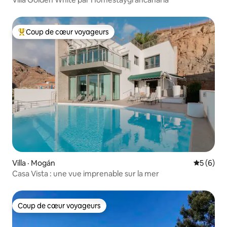
Coup de cœur voyageurs
Coup de cœur voyageurs parmi les plus aimés
Villa · Mogán
Note moy
5 (6)
Casa Vista : une vue imprenable sur la mer
Coup de cœur voyageurs
Coup de cœur voyageurs