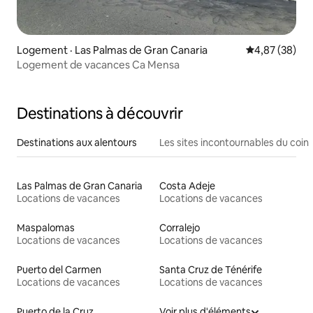
Logement · Las Palmas de Gran Canaria
Note moyenne
4,87 (38)
Logement de vacances Ca Mensa
Destinations à découvrir
Destinations aux alentours
Les sites incontournables du coin
Las Palmas de Gran Canaria
Costa Adeje
Locations de vacances
Locations de vacances
Maspalomas
Corralejo
Locations de vacances
Locations de vacances
Puerto del Carmen
Santa Cruz de Ténérife
Locations de vacances
Locations de vacances
Puerto de la Cruz
Voir plus d'éléments