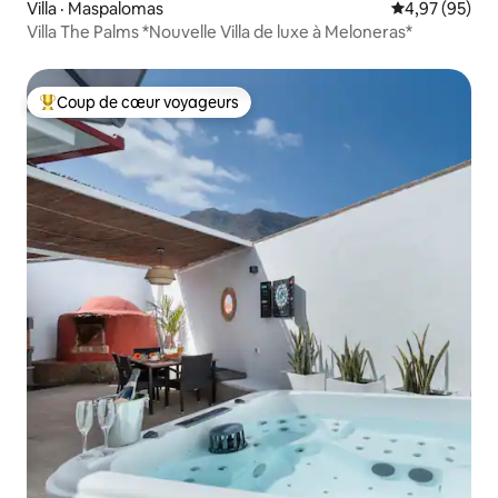
Villa · Maspalomas
Note moyenne
4,97 (95)
Villa The Palms *Nouvelle Villa de luxe à Meloneras*
Coup de cœur voyageurs
Coup de cœur voyageurs parmi les plus aimés