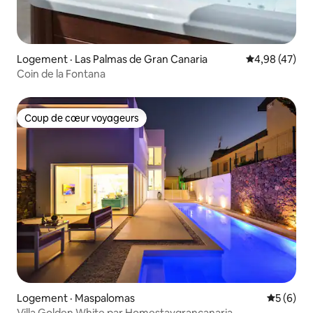
Logement · Las Palmas de Gran Canaria
Note moyenne
4,98 (47)
Coin de la Fontana
Coup de cœur voyageurs
Coup de cœur voyageurs
Logement · Maspalomas
Note moy
5 (6)
Villa Golden White par Homestaygrancanaria