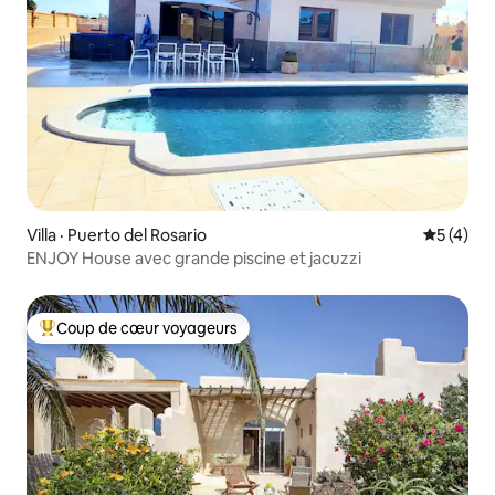
Villa · Puerto del Rosario
Note moy
5 (4)
ENJOY House avec grande piscine et jacuzzi
Coup de cœur voyageurs
Coup de cœur voyageurs parmi les plus aimés