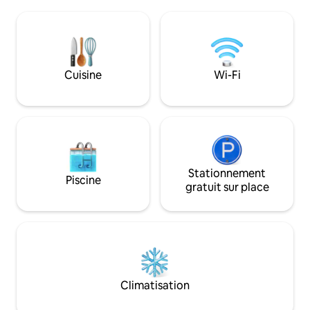
pourrez déguster des pâtisseries maison
avec salle de bain 
que je prépare moi-même, comme des
et d'une cuisine. 
madeleines ou des biscuits. De plus,
terrain de jeu de b
vous aurez du pain au feu de bois fait
parking privé. Déc
maison pour vos premiers déjeuners
marin, son cadre, 
dans la maison, ainsi que de l’eau, de la
transporte dans u
Cuisine
Wi-Fi
bière, du vin, du café et des infusions.
lumineux et de va
Stationnement
Piscine
gratuit sur place
Climatisation