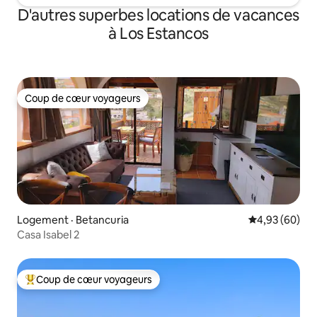
D'autres superbes locations de vacances
à Los Estancos
Coup de cœur voyageurs
Coup de cœur voyageurs
Logement · Betancuria
Note moyenne
4,93 (60)
Casa Isabel 2
Coup de cœur voyageurs
Coup de cœur voyageurs parmi les plus aimés