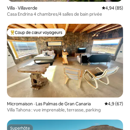
Villa · Villaverde
Note moyenne
4,94 (85)
Casa Endrina 4 chambres/4 salles de bain privée
Coup de cœur voyageurs
Coup de cœur voyageurs parmi les plus aimés
Micromaison · Las Palmas de Gran Canaria
Note moyenn
4,9 (67)
Villa Tahona : vue imprenable, terrasse, parking
Superhôte