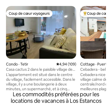
Coup de cœur voyageurs
Coup de cœur 
Coup de cœur voyageurs
Coup de cœur voy
Condo · Tetir
Note moyenne de 4,94 sur 5, 1
4,94 (109)
Cottage · Puerto d
Casa cactus 2 dans le paisible village de
Cebadera - belle 
Tetir
L’appartement est situé dans le centre
Cebadera nice hou
du village, facilement accessible. Dans le
village calme de T
village, il y a une boulangerie à deux
centrale/nord de l'
minutes, un supermarché, et à cinq
meilleures plages d
Les commodités préférées pour les
minutes à pied, plusieurs bars et
Majanicho. Elle di
restaurants où vous pouvez déjeuner ou
privée (pour vous
locations de vacances à Los Estancos
dîner. C'est un endroit très calme pour
solarium, d'une te
se reposer. Le jour de votre arrivée, vous
d'une salle de tél