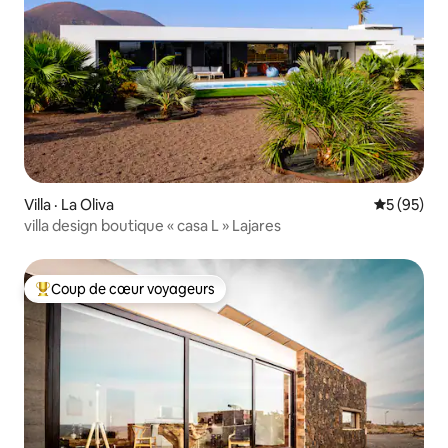
Villa · La Oliva
Note moye
5 (95)
villa design boutique « casa L » Lajares
Coup de cœur voyageurs
Coup de cœur voyageurs parmi les plus aimés