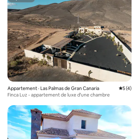
Superhôte
Appartement · Las Palmas de Gran Canaria
Note moy
5 (4)
Finca Luz - appartement de luxe d'une chambre