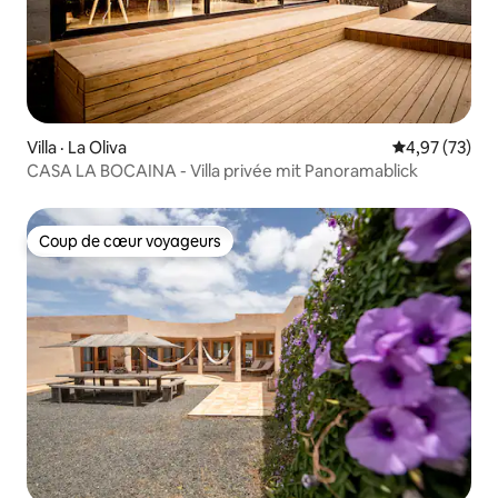
Villa · La Oliva
Note moyenne
4,97 (73)
CASA LA BOCAINA - Villa privée mit Panoramablick
Coup de cœur voyageurs
Coup de cœur voyageurs