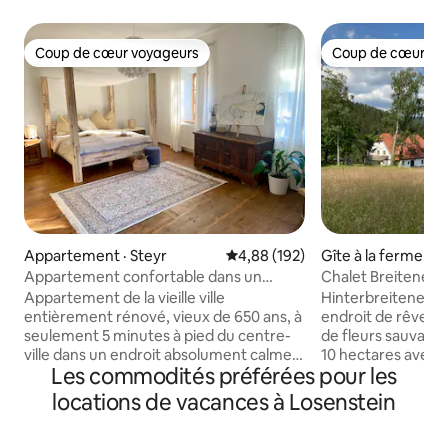
Coup de cœur voyageurs
Coup de cœur vo
Coup de cœur voyageurs
Coup de cœur vo
Appartement · Steyr
Note moyenne de 4,88 sur 5, 1
4,88 (192)
Gîte à la ferme · 
Appartement confortable dans un
Chalet Breiteneben
immeuble ancien au centre-ville, au bord
lac et ski
Appartement de la vieille ville
Hinterbreiteneben
de la rivière
entièrement rénové, vieux de 650 ans, à
endroit de rêve, n
seulement 5 minutes à pied du centre-
de fleurs sauvages
ville dans un endroit absolument calme
10 hectares avec d
Les commodités préférées pour les
dans le magnifique Wehrgraben juste à
des vues sur les m
côté de la rivière Steyr. Les particularités
et les forêts. Aut
locations de vacances à Losenstein
sont les meubles anciens, la salle de bain
parfois une retrait
en marbre avec chauffage au sol, les
combine maintena