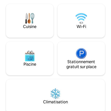
planchers en bois d'origine combinés
historique avec l
avec les équipements les plus modernes
l'Internet à fibre 
discrètement intégrés dans l'ambiance
panoramique. Avec
charmante. Utilisation gratuite de la
endroits où il fait 
télévision, du wifi, de la Playstation. En
le lac de Lunz vous 
raison de l'ancien bâtiment, il est
stations de ski vo
Cuisine
Wi-Fi
agréablement frais, même pendant les
que les pistes cycl
chaudes journées d'été.
printemps à l'aut
Stationnement
Piscine
gratuit sur place
Climatisation