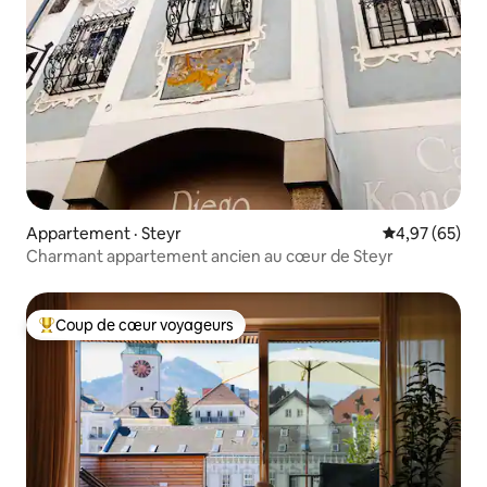
Appartement · Steyr
Note moyenne
4,97 (65)
Charmant appartement ancien au cœur de Steyr
Coup de cœur voyageurs
Coup de cœur voyageurs parmi les plus aimés