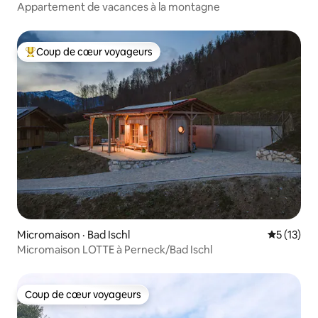
Appartement de vacances à la montagne
Coup de cœur voyageurs
Coup de cœur voyageurs parmi les plus aimés
Micromaison · Bad Ischl
Note moye
5 (13)
Micromaison LOTTE à Perneck/Bad Ischl
Coup de cœur voyageurs
Coup de cœur voyageurs