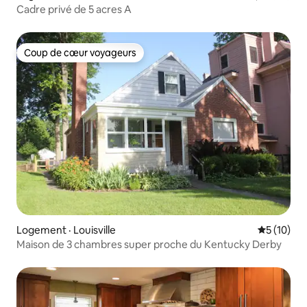
Cadre privé de 5 acres A
Coup de cœur voyageurs
Coup de cœur voyageurs
Logement · Louisville
Note moye
5 (10)
Maison de 3 chambres super proche du Kentucky Derby