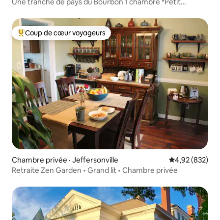
Une tranche de pays du Bourbon 1 chambre *Petit
déjeuner frais*
Coup de cœur voyageurs
Coup de cœur voyageurs parmi les plus aimés
Chambre privée · Jeffersonville
Note moyenne 
4,92 (832)
Retraite Zen Garden • Grand lit • Chambre privée