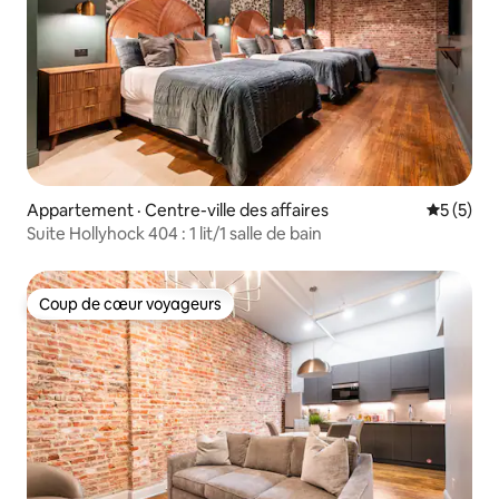
Appartement · Centre-ville des affaires
Note moy
5 (5)
Suite Hollyhock 404 : 1 lit/1 salle de bain
Coup de cœur voyageurs
Coup de cœur voyageurs