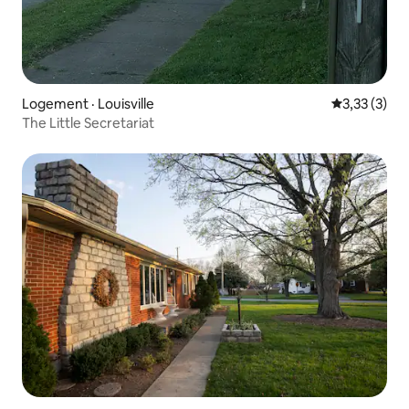
Logement · Louisville
Note moyenn
3,33 (3)
The Little Secretariat