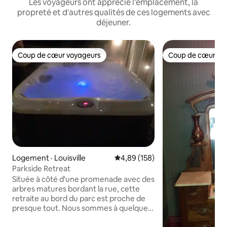
Les voyageurs ont apprécié l'emplacement, la
propreté et d'autres qualités de ces logements avec
déjeuner.
Coup de cœur voyageurs
Coup de cœur vo
Coup de cœur voyageurs
Coup de cœur vo
Logement · Louisville
Note moyenne de 4,89 sur 5, 1
4,89 (158)
Parkside Retreat
Située à côté d'une promenade avec des
arbres matures bordant la rue, cette
retraite au bord du parc est proche de
presque tout. Nous sommes à quelques
minutes en voiture de Churchill Downs,