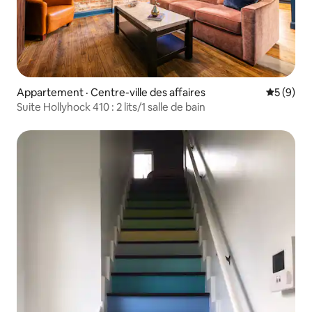
Appartement · Centre-ville des affaires
Note moy
5 (9)
Suite Hollyhock 410 : 2 lits/1 salle de bain