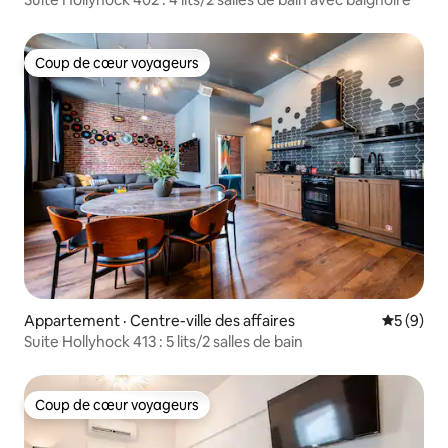
Coup de cœur voyageurs
Coup de cœur voyageurs
Appartement · Centre-ville des affaires
Note moy
5 (9)
Suite Hollyhock 413 : 5 lits/2 salles de bain
Coup de cœur voyageurs
Coup de cœur voyageurs