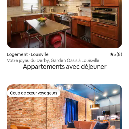
Logement · Louisville
Note moy
5 (8)
Votre joyau du Derby, Garden Oasis à Louisville
Appartements avec déjeuner
Coup de cœur voyageurs
Coup de cœur voyageurs