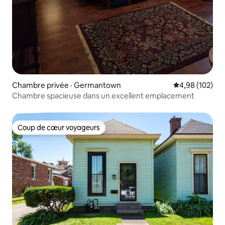
Chambre privée · Germantown
Note moyenne 
4,98 (102)
Chambre spacieuse dans un excellent emplacement
Coup de cœur voyageurs
Coup de cœur voyageurs