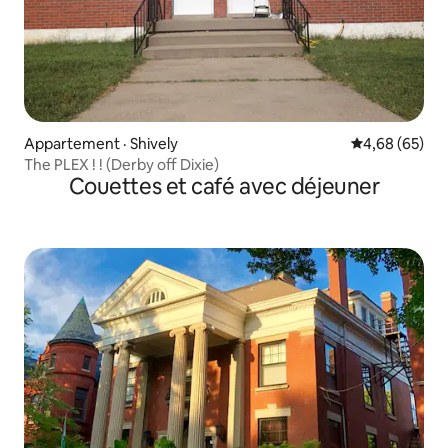
Appartement · Shively
Note moyenne
4,68 (65)
The PLEX ! ! (Derby off Dixie)
Couettes et café avec déjeuner