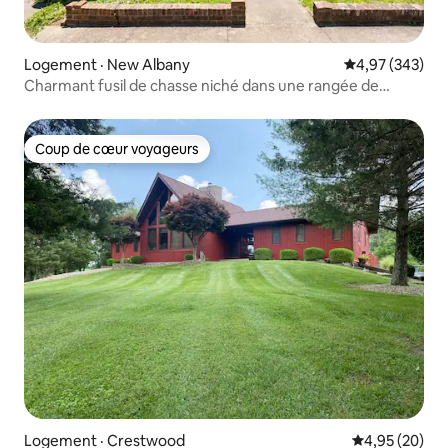
Logement · New Albany
Note moyenne 
4,97 (343)
Charmant fusil de chasse niché dans une rangée de
manoirs historiques.
Coup de cœur voyageurs
Coup de cœur voyageurs
Logement · Crestwood
Note moyenne
4,95 (20)