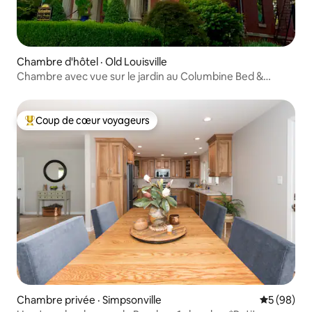
Chambre d'hôtel · Old Louisville
Chambre avec vue sur le jardin au Columbine Bed &
Breakfast
Coup de cœur voyageurs
Coup de cœur voyageurs parmi les plus aimés
Chambre privée · Simpsonville
Note moye
5 (98)