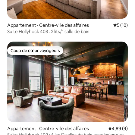
Appartement · Centre-ville des affaires
Note moye
5 (10)
Suite Hollyhock 403 : 2 lits/1 salle de bain
Coup de cœur voyageurs
Coup de cœur voyageurs
Appartement · Centre-ville des affaires
Note moyenn
4,89 (9)
Suite Hollyhock 402 : 4 lits/2 salles de bain avec baignoire