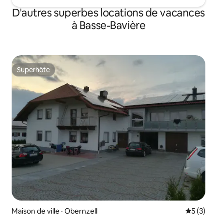
D'autres superbes locations de vacances
à Basse-Bavière
Superhôte
Superhôte
Maison de ville · Obernzell
Note moy
5 (3)