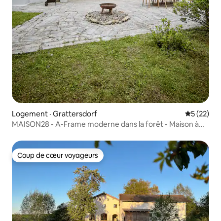
Logement · Grattersdorf
Note moye
5 (22)
MAISON28 - A-Frame moderne dans la forêt - Maison à
toit unique
Coup de cœur voyageurs
Coup de cœur voyageurs