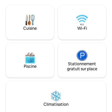
proximité immédia
forestière, le chemin forestier non pavé
dans l'immeuble. 
qui y mène n'est pas facile. Il faut la
promenade et l'e
bonne voiture avec une garde au sol et
quelques pas. Arrivée pratique :
des compétences. Bonne chance ! Dans
enregistrement flex
la maison, il y a la réception mobile 5G .
Possibilité de s'a
PAS DE WIFI , PAS DE TÉLÉVISION,
Cuisine
Wi-Fi
décharger directe
Interdiction de fumer dans la maison
maison. Stationne
Stationnement
Piscine
gratuit sur place
Climatisation