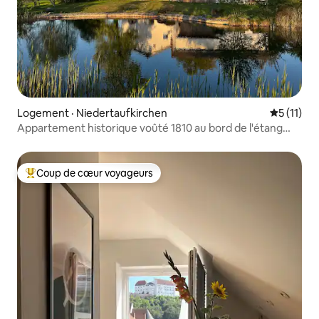
Logement · Niedertaufkirchen
Note moye
5 (11)
Appartement historique voûté 1810 au bord de l'étang
naturel
Coup de cœur voyageurs
Coup de cœur voyageurs parmi les plus aimés