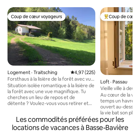
Coup de cœur voyageurs
Coup de cœur 
Coup de cœur voyageurs
Coup de cœur voy
Logement · Traitsching
Note moyenne de 4,97 sur 5, 2
4,97 (225)
Forsthaus à la lisière de la forêt avec vue
Loft · Passau
dans la forêt bavaroise
Situation isolée romantique à la lisière de
Vieille ville à deu
la forêt avec une vue magnifique. Tu
devant la fenêtre
Au cœur de la viei
cherches un lieu de repos et de
temps un havre de
détente ? Voulez-vous vous retirer et
ouvert au-dessus des toits
commencer votre journée avec l'air frais
la vie bat son plei
de la forêt ? Dans notre maison au bord
Les commodités préférées pour les
en haut de l'appar
de la forêt, nous te donnons l'espace et
de la lumière, de l
locations de vacances à Basse-Bavière
la liberté nécessaires pour laisser libre
la verdure. Des cafés, des restaurants et
cours à tes pensées vertes. Mais comme
des brasseries en p
il s'agit d'une ancienne maison