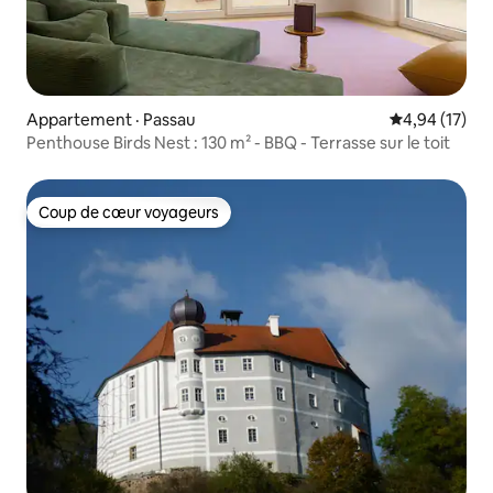
Appartement · Passau
Note moyenne
4,94 (17)
Penthouse Birds Nest : 130 m² - BBQ - Terrasse sur le toit
Coup de cœur voyageurs
Coup de cœur voyageurs