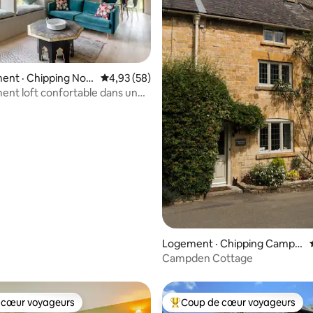
nt · Chipping Nort
Note moyenne de 4,93 sur 5, 58 commentai
4,93 (58)
nt loft confortable dans une
tswold convertie
 sur 5, 10 commentaires
Logement · Chipping Campd
en
Campden Cottage
 cœur voyageurs
Coup de cœur voyageurs
 cœur voyageurs
Coup de cœur voyageurs parmi 