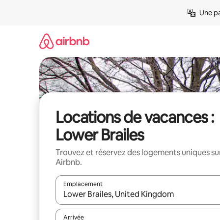
Aller
Une pa
directement
au
contenu
Locations de vacances :
Lower Brailes
Trouvez et réservez des logements uniques su
Airbnb.
Emplacement
Quand les résultats sont affichés, parcourez-les en 
Arrivée