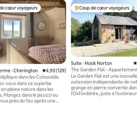
de cœur voyageurs
Coup de cœur voyageurs
cœur voyageurs parmi les plus aimés
Coup de cœur voyageurs parmi 
Suite · Hook Norton
N
The Garden Flat - Appartemen
 ferme · Cherington
Note moyenne de 4,93 sur 5, 129 commentai
4,93 (129)
de luxe dans les Cotswolds
Le Garden Flat est une nouvell
idyllique dans les Cotswolds.
extension indépendante de no
ez-vous dans ce superbe
grange en pierre convertie dan
en pleine nature dans les
l'Oxfordshire, juste à l'extérie
. Plongez dans le jacuzzi ou
Norton, au bord des Cotswolds
ous près du feu après une
vue imprenable de chaque fenê
e à la campagne. Cette
Attractif et meublé avec goût 
grange en pierre est une
petite kitchenette, une plaque
e parfaite. Grand jardin
sur 5, 250 commentaires
cuisson à 2 anneaux, un réfrigé
atio. Le Wild Sauna est
congélateur, un lave-vaisselle,
sur place sur rendez-vous. La
ondes, un grille-pain et une boui
 trouve dans une vallée isolée