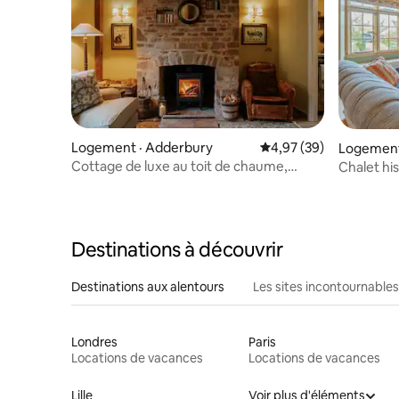
Logement · Adderbury
Note moyenne de 4,97
4,97 (39)
Logement
Cottage de luxe au toit de chaume,
Chalet hi
numéro deux en paille
village pai
Destinations à découvrir
Destinations aux alentours
Les sites incontournables
Londres
Paris
Locations de vacances
Locations de vacances
Lille
Voir plus d'éléments