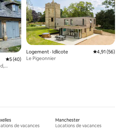
Logement · Idlicote
Note moyenne de 4,91
4,91 (56)
res
Le Pigeonnier
Note moyenne de 5 sur 5, 40 commentaires
5 (40)
d,
xelles
Manchester
ations de vacances
Locations de vacances