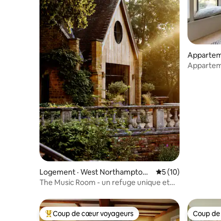
Apparteme
on
Apparteme
église Co
Logement · West Northamptons
Note moyenne de 5
5 (10)
hire
The Music Room - un refuge unique et
luxueux
Coup de cœur voyageurs
Coup de
Coup de cœur voyageurs parmi les plus aimés
Coup de