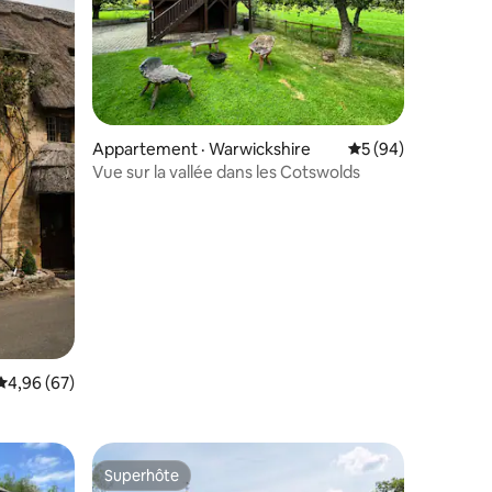
res
Appartement · Warwickshire
Note moyenne de 5
5 (94)
Vue sur la vallée dans les Cotswolds
Note moyenne de 4,96 sur 5, 67 commentaires
4,96 (67)
Superhôte
les plus aimés
Superhôte