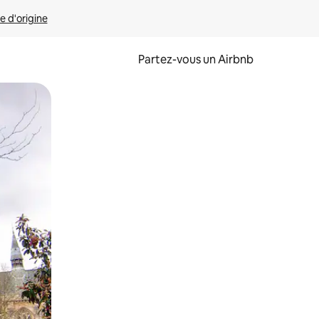
e d'origine
Partez-vous un Airbnb
et en les faisant glisser.