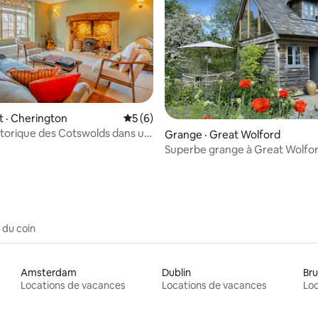
 sur 5, 39 commentaires
 · Cherington
Note moyenne de 5 sur 5, 6 commentai
5 (6)
storique des Cotswolds dans un
Grange · Great Wolford
sible
Superbe grange à Great Wolfor
Moreton in Marsh
 du coin
Amsterdam
Dublin
Bru
Locations de vacances
Locations de vacances
Loc