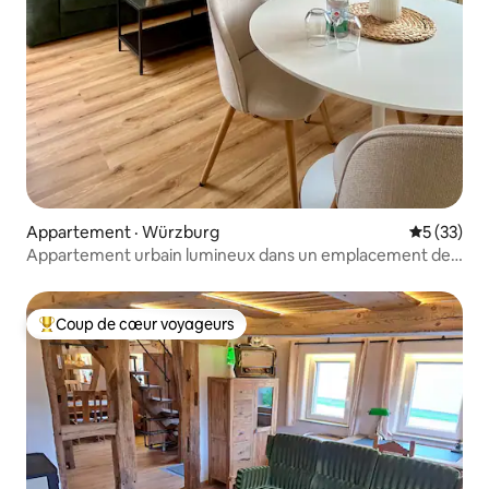
Appartement · Würzburg
Note moye
5 (33)
Appartement urbain lumineux dans un emplacement de
choix
Coup de cœur voyageurs
Coup de cœur voyageurs parmi les plus aimés