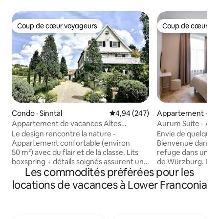
Coup de cœur voyageurs
Coup de cœur vo
Coup de cœur voyageurs
Coup de cœur vo
Condo · Sinntal
Note moyenne de 4,94 sur 5, 2
4,94 (247)
Appartement · W
Appartement de vacances Altes
Aurum Suite - Ap
Forstamt Sinntal - naturellement
ville
Le design rencontre la nature -
Envie de quelque c
adorable
Appartement confortable (environ
Bienvenue dans la
50 m²) avec du flair et de la classe. Lits
refuge dans un em
boxspring + détails soignés assurent un
de Würzburg. Le cen
Les commodités préférées pour les
excellent « climat de bien-être » Entrée
vignobles ainsi que
privée de plain-pied sur le jardin luxuriant
des congrès se tr
locations de vacances à Lower Franconia
avec terrasse / pergola + solarium Bain
immédiate, à dist
de nature, randonnée, pêche à la
moins de 1,0 km). Tu habites dans un
mouche, chasse dans le village Belles
vieux bâtiment cla
stations thermales et stations de ski
siècle, caractérisé