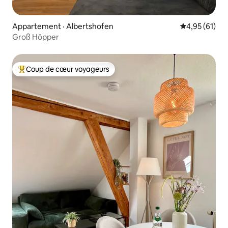
Appartement · Albertshofen
Note moyenne
4,95 (61)
Groß Höpper
Coup de cœur voyageurs
Coup de cœur voyageurs parmi les plus aimés