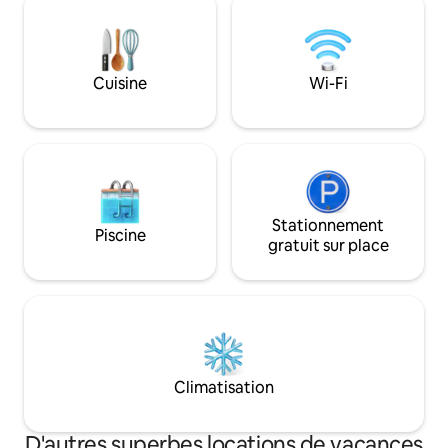
dans les environs Réseau de pistes
néo-Renaissance e
cyclables de qualité, par exemple piste
avec stucs. Les 2 chambres, la cuisine et
cyclable Rhön-Expr.Bahn, piste cyclable
la salle de bain s
Rhön-Sinntal, R2 Fulda, Rhön, FFM +
rénovées en 2024 
Cuisine
Wi-Fi
Würzburg facilement accessibles.
manière haut de
Risque d'accident, par exemple pour les
enfants en bas âge au bord de l'étang ! 1
animal de compagnie au choix.
Stationnement
Piscine
gratuit sur place
Climatisation
D'autres superbes locations de vacances