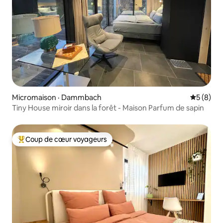
Micromaison · Dammbach
Note moy
5 (8)
Tiny House miroir dans la forêt - Maison Parfum de sapin
Coup de cœur voyageurs
Coup de cœur voyageurs parmi les plus aimés