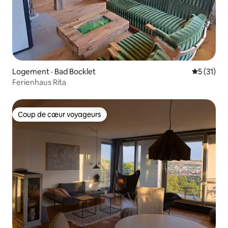
Logement · Bad Bocklet
Note moye
5 (31)
Ferienhaus Rita
Coup de cœur voyageurs
Coup de cœur voyageurs