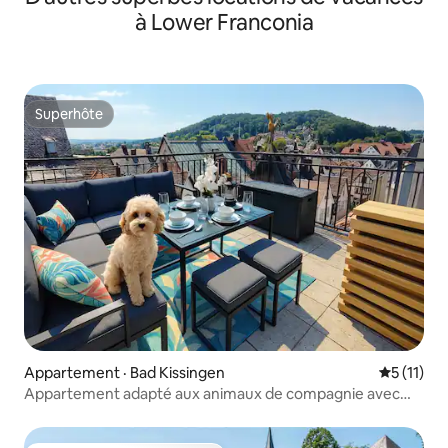
à Lower Franconia
Superhôte
Superhôte
Appartement · Bad Kissingen
Note moye
5 (11)
Appartement adapté aux animaux de compagnie avec
terrasse sur le toit