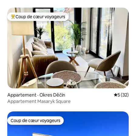
déconnecter complètement
Coup de cœur voyageurs
Coup de cœur voyageurs parmi les plus aimés
Appartement · Okres Děčín
Note moye
5 (32)
Appartement Masaryk Square
Coup de cœur voyageurs
Coup de cœur voyageurs