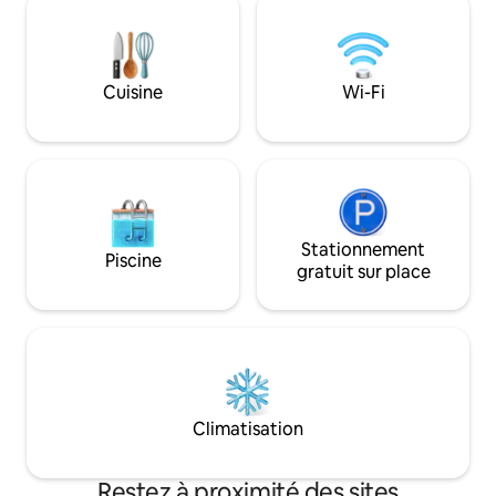
et 350 m² d'espace. Profitez de
silence de la nature
l'intérieur luxueux avec un arbre plein de
tranquillité. Obse
vie, des éléments architecturaux et des
paissent à proximi
lustres de Kenneth Cobonpue. Parfait
oiseaux avec plus
Cuisine
Wi-Fi
pour les familles et les groupes à la
d'oiseaux. Votre s
recherche d'un séjour unique en toute
redonner vie aux 
intimité, à seulement 10 minutes de
château de Skrytín
l'aéroport.
Stationnement
Piscine
gratuit sur place
Climatisation
Restez à proximité des sites