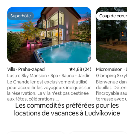
Superhôte
Coup de cœur vo
Superhôte
Coup de cœur vo
Villa · Praha-západ
Note moyenne de 4,88 sur 5, 
4,88 (24)
Micromaison · Děč
Lustre Sky Mansion • Spa • Sauna • Jardin
Glamping Skrytín 
Le Chandelier est exclusivement utilisé
Bienvenue dans not
pour accueillir les voyageurs indiqués sur
douillet. Détende
la réservation. La villa n'est pas destinée
l'incroyable sauna 
aux fêtes, célébrations,
terrasse avec un b
Les commodités préférées pour les
rassemblements, tournages
igloos à proximité,
commerciaux ou privés, et les visiteurs
aiguilles ont la clim
locations de vacances à Ludvíkovice
ou les personnes extérieures à la
situés dans les p
réservation ne sont pas non plus
centrales bohèmes, près de la port
autorisés. Découvrez la villa au design
Pravcicka, Print R
emblématique avec spa extérieur, sauna
beautés. Laissez-vous emporter par le