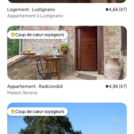
Logement · Lustignano
Note moyenne
4,66 (47)
Appartement à Lustignano
Coup de cœur voyageurs
Coup de cœur voyageurs parmi les plus aimés
Appartement · Radicondoli
Note moyenne
4,96 (47)
Maison Serena
Coup de cœur voyageurs
Coup de cœur voyageurs parmi les plus aimés