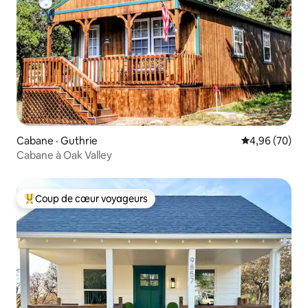
Cabane · Guthrie
Note moyenne
4,96 (70)
Cabane à Oak Valley
Coup de cœur voyageurs
Coup de cœur voyageurs parmi les plus aimés