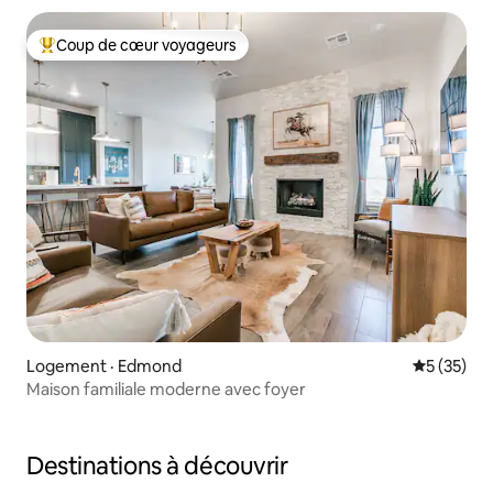
Coup de cœur voyageurs
Coup de cœur voyageurs parmi les plus aimés
Logement · Edmond
Note moye
5 (35)
Maison familiale moderne avec foyer
Destinations à découvrir