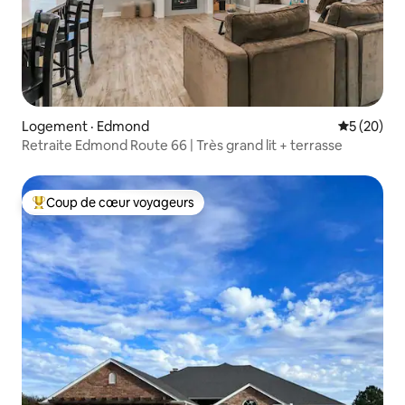
Logement · Edmond
Note moye
5 (20)
Retraite Edmond Route 66 | Très grand lit + terrasse
Coup de cœur voyageurs
Coup de cœur voyageurs parmi les plus aimés