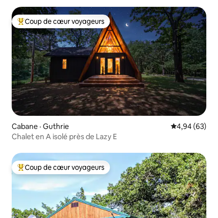
Coup de cœur voyageurs
Coup de cœur voyageurs parmi les plus aimés
Cabane · Guthrie
Note moyenne
4,94 (63)
Chalet en A isolé près de Lazy E
Coup de cœur voyageurs
Coup de cœur voyageurs parmi les plus aimés