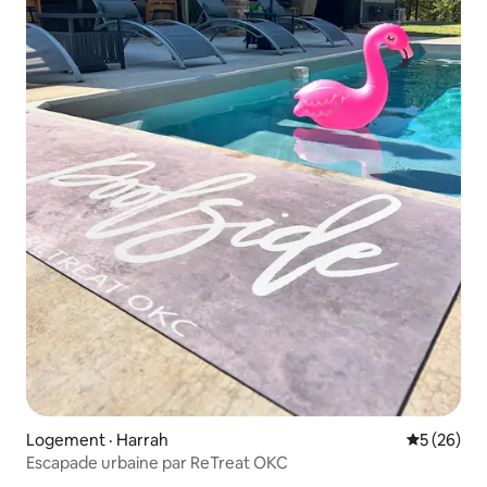
Logement · Harrah
Note moye
5 (26)
Escapade urbaine par ReTreat OKC