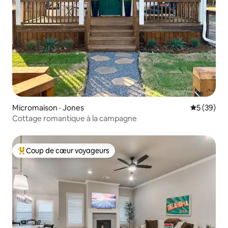
Micromaison · Jones
Note moye
5 (39)
Cottage romantique à la campagne
Coup de cœur voyageurs
Coup de cœur voyageurs parmi les plus aimés