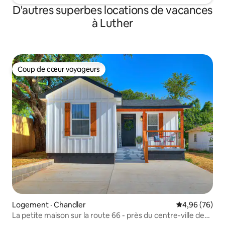
D'autres superbes locations de vacances
à Luther
Coup de cœur voyageurs
Coup de cœur voyageurs
Logement · Chandler
Note moyenne
4,96 (76)
La petite maison sur la route 66 - près du centre-ville de
Chandler