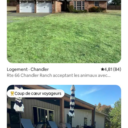
Logement · Chandler
Note moyenne
4,81 (84)
Rte 66 Chandler Ranch acceptant les animaux avec
piscine
Coup de cœur voyageurs
Coup de cœur voyageurs parmi les plus aimés