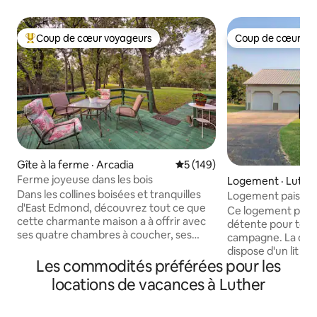
Coup de cœur voyageurs
Coup de cœur vo
Coup de cœur voyageurs parmi les plus aimés
Coup de cœur vo
Gîte à la ferme · Arcadia
Note moyenne de 5 sur 5, 1
5 (149)
Ferme joyeuse dans les bois
Logement · Luthe
Dans les collines boisées et tranquilles
Logement paisible
d'East Edmond, découvrez tout ce que
campagne avec pi
Ce logement paisib
cette charmante maison a à offrir avec
détente pour toute 
ses quatre chambres à coucher, ses
campagne. La chambre principale
deux salles de bain et sa capacité
dispose d'un lit kin
d'accueil de 10 personnes. Dans cette
Les commodités préférées pour les
et d'un placard plei
maison de 1 800 pieds carrés située sur
deuxième chambre 
locations de vacances à Luther
une propriété de plus d'un acre, vous
Queen Size et d'un lit dou
êtes invités à profiter de la simplicité et
bain dispose d'une
de la beauté de la nature qui vous