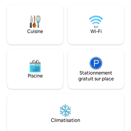
buanderie est équi
entoure et à garder un œil sur la faune!
d'un sèche-linge, 
Profitez d'une cuisine entièrement
planche à repasser. Cuisine entièrem
équipée, du Wi-Fi, de nombreuses
équipée Profitez de la baignade dans la
places de stationnement, même pour
piscine, des sent
un VR (mais sans raccordements), de la
les bois. À 10 min en voiture du célèbre
Cuisine
Wi-Fi
climatisation et du chauffage centraux,
Chicken Shack pou
de ventilateurs de plafond, d'une
excellente ambiance. • Ma
laveuse/sécheuse, d'une télévision et
gonflable Queen Si
d'une terrasse avec table, chaises et
barbecue.
Stationnement
Piscine
gratuit sur place
Climatisation