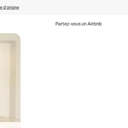
e d'origine
Partez-vous un Airbnb
et en les faisant glisser.