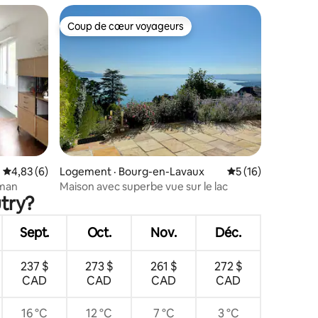
Coup de cœur voyageurs
Coup de cœur voyageurs
res
Note moyenne de 4,83 sur 5, 6 commentaires
4,83 (6)
Logement · Bourg-en-Lavaux
Note moyenne de 5
5 (16)
éman
Maison avec superbe vue sur le lac
utry?
Sept.
Oct.
Nov.
Déc.
237 $
273 $
261 $
272 $
CAD
CAD
CAD
CAD
16 °C
12 °C
7 °C
3 °C