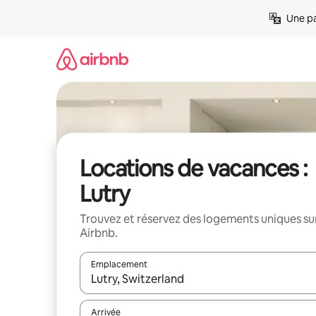
Aller
Une pa
directement
au
contenu
Locations de vacances :
Lutry
Trouvez et réservez des logements uniques su
Airbnb.
Emplacement
Quand les résultats sont affichés, parcourez-les en 
Arrivée