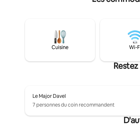
sécurisé et gratuit. 
de Lausan
classés a
l'UNESCO, 
pour explorer la
entièremen
confortab
espérons 
Cuisine
Wi-F
coin de pa
Restez 
Le Major Davel
7 personnes du coin recommandent
D'au