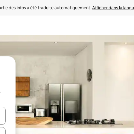
rtie des infos a été traduite automatiquement. 
Afficher dans la langu
r
utilisant les flèches vers le haut et vers le bas, ou en appuyant dessus 