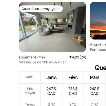
Coup de cœur voyageurs
Coup de cœur voyageurs
Apparteme
Penthouse
le lac
Logement · Mex
Note moyenne de 4,92
4,92 (24)
Villa neuve de 200 m2 à louer
Quel
Mois
Janv.
Févr.
Mars
247 $
238 $
240 $
Prix
moyen
CAD
CAD
CAD
3 °C
3 °C
7 °C
Temp.