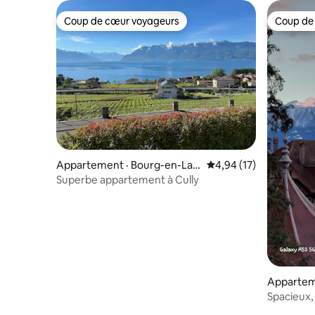
Coup de cœur voyageurs
Coup de
Coup de cœur voyageurs
Coup de
Appartement · Bourg-en-Lav
Note moyenne de 4,94
4,94 (17)
aux
Superbe appartement à Cully
Apparteme
Spacieux,