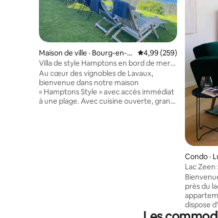
Maison de ville · Bourg-en-L
Note moyenne de 4,99 
4,99 (259)
avaux
Villa de style Hamptons en bord de mer
avec sauna et jacuzzi
Au cœur des vignobles de Lavaux,
bienvenue dans notre maison
« Hamptons Style » avec accès immédiat
à une plage. Avec cuisine ouverte, grand
coin repas et salon avec cheminée et vue
sur le lac, cette maison est parfaite pour
une escapade romantique, une grande
famille ou un groupe d'amis. Vue
imprenable, jardin, parking, ascenseur,
terrasse, barbecue, jacuzzi intérieur,
Condo · L
jacuzzi, sauna, salle de sport, kayaks,
Lac Zeen 
stand-up paddle, four à vapeur,
lac et par
Bienvenue
buanderie et cuisine bien équipée sont
près du lac Léman 
quelques-uns des nombreux conforts
appartem
que cette belle maison offre.
dispose d
Les commodit
sur le lac