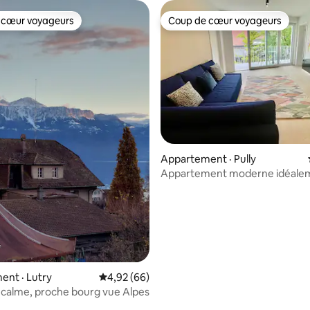
 cœur voyageurs
Coup de cœur voyageurs
 cœur voyageurs
Coup de cœur voyageurs
Appartement · Pully
 sur 5, 17 commentaires
Appartement moderne idéalem
nt · Lutry
Note moyenne de 4,92 sur 5, 66 commentai
4,92 (66)
 calme, proche bourg vue Alpes