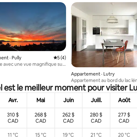
nt · Pully
Note moyenne de 5 sur 5, 4 commentai
5 (4)
 avec une vue magnifique sur
 sur 5, 24 commentaires
Appartement · Lutry
Appartement au bord du lac l
 est le meilleur moment pour visiter L
Avr.
Mai
Juin
Juill.
Août
310 $
268 $
262 $
280 $
277 $
CAD
CAD
CAD
CAD
CAD
11 °C
15 °C
19 °C
21 °C
20 °C