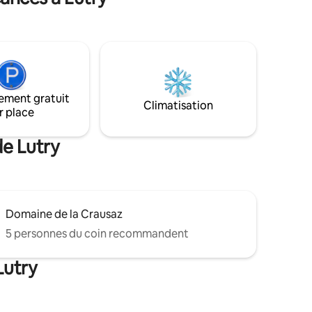
.. Coffre-
e la
n) gratuit
rivé et
ement gratuit
Climatisation
r place
de Lutry
Domaine de la Crausaz
5 personnes du coin recommandent
Lutry