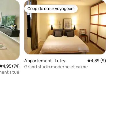
Coup de cœur voyageurs
Coup de cœur voyageurs
Appartement · Lutry
Note moyenne de 4,8
4,89 (9)
Note moyenne de 4,95 sur 5, 74 commentaires
4,95 (74)
Grand studio moderne et calme
ent situé
res