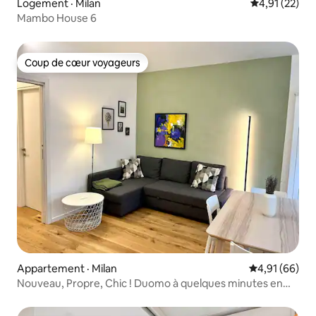
Logement · Milan
Note moyenne
4,91 (22)
Mambo House 6
Coup de cœur voyageurs
Coup de cœur voyageurs
Appartement · Milan
Note moyenne
4,91 (66)
Nouveau, Propre, Chic ! Duomo à quelques minutes en
tram