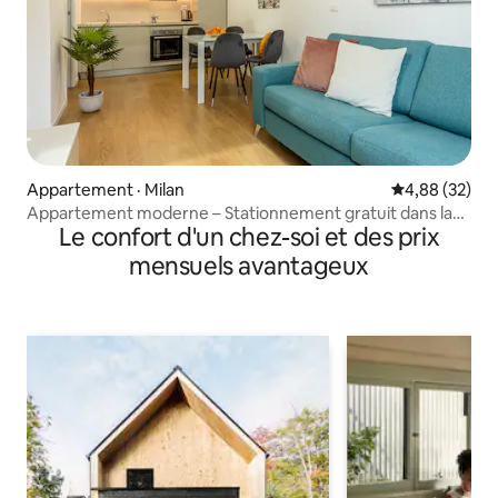
Appartement · Milan
Note moyenne
4,88 (32)
Appartement moderne – Stationnement gratuit dans la
Le confort d'un chez-soi et des prix
rue [Prada-IEO]
mensuels avantageux