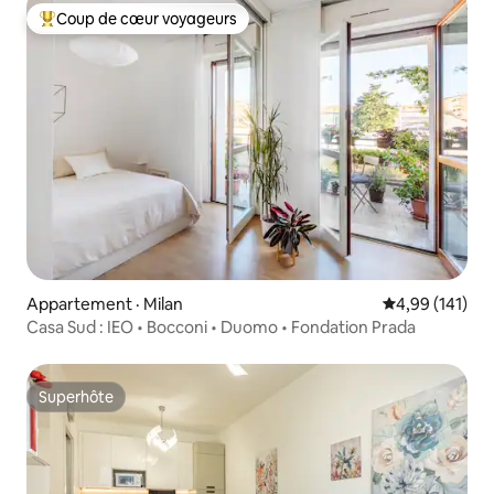
Coup de cœur voyageurs
Coup de cœur voyageurs parmi les plus aimés
Appartement · Milan
Note moyenne 
4,99 (141)
Casa Sud : IEO • Bocconi • Duomo • Fondation Prada
Superhôte
Superhôte