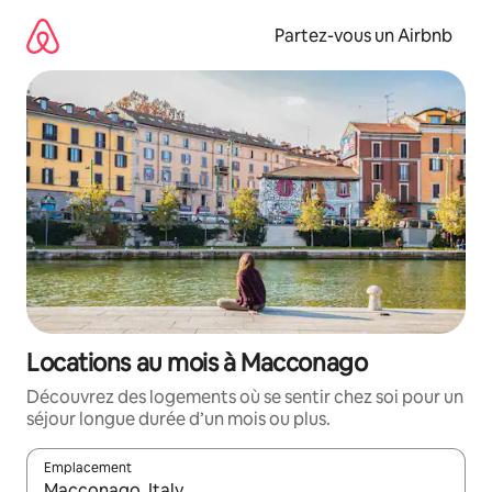
Aller
directement
Partez-vous un Airbnb
au
contenu
Locations au mois à Macconago
Découvrez des logements où se sentir chez soi pour un
séjour longue durée d’un mois ou plus.
Emplacement
Quand les résultats sont affichés, parcourez-les en utilisant les 