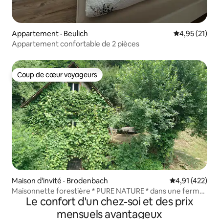
Appartement · Beulich
Note moyenne
4,95 (21)
Appartement confortable de 2 pièces
Coup de cœur voyageurs
Coup de cœur voyageurs
Maison d'invité · Brodenbach
Note moyenne 
4,91 (422)
Maisonnette forestière * PURE NATURE * dans une ferme
Le confort d'un chez-soi et des prix
en pleine nature
mensuels avantageux