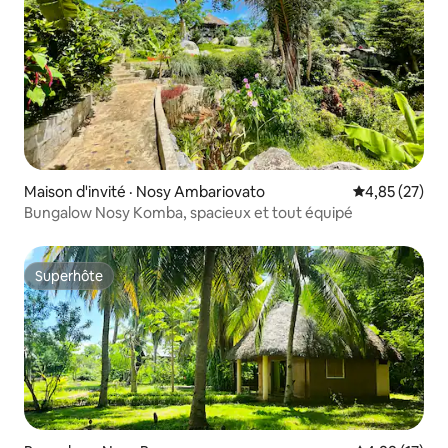
Maison d'invité · Nosy Ambariovato
Note moyenne
4,85 (27)
Bungalow Nosy Komba, spacieux et tout équipé
Superhôte
Superhôte