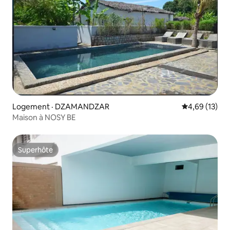
Logement · DZAMANDZAR
Note moyenne
4,69 (13)
Maison à NOSY BE
Superhôte
Superhôte