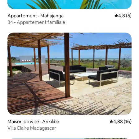
Appartement · Mahajanga
Note moyen
4,8 (5)
B4 - Appartement familiale
Maison d'invité · Ankilibe
Note moyenne
4,88 (16)
Villa Claire Madagascar