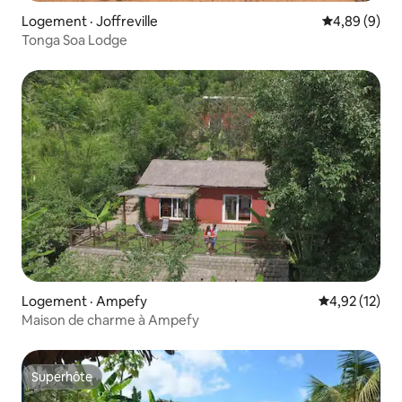
Logement · Joffreville
Note moyenn
4,89 (9)
Tonga Soa Lodge
Logement · Ampefy
Note moyenne
4,92 (12)
Maison de charme à Ampefy
Superhôte
Superhôte