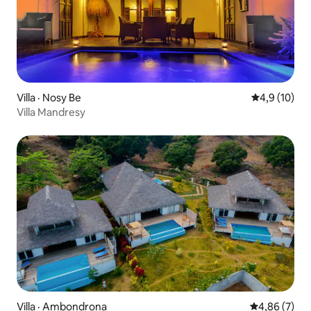
Villa · Nosy Be
Note moyenn
4,9 (10)
Villa Mandresy
Villa · Ambondrona
Note moyenn
4,86 (7)