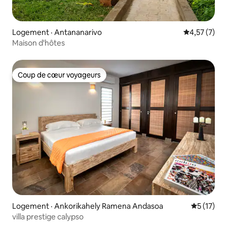
Logement · Antananarivo
Note moyenn
4,57 (7)
Maison d'hôtes
Coup de cœur voyageurs
Coup de cœur voyageurs
Logement · Ankorikahely Ramena Andasoa
Note moye
5 (17)
villa prestige calypso