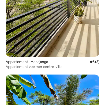
Appartement · Mahajanga
Note moy
5 (3)
Appartement vue mer centre-ville