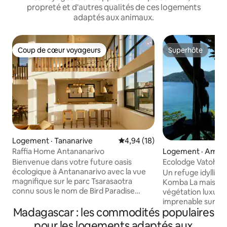
propreté et d'autres qualités de ces logements
adaptés aux animaux.
Coup de cœur voyageurs
Superhôte
Coup de cœur voyageurs
Superhôte
Logement · Tananarive
Note moyenne de 4,94 sur 5, 
4,94 (18)
Logement · Ampa
Raffia Home Antananarivo
Ecolodge Vatohar
Bienvenue dans votre future oasis
écologique à Antananarivo avec la vue
Un refuge idyllique
magnifique sur le parc Tsarasaotra
Komba La maison, entourée d’une
connu sous le nom de Bird Paradise
végétation luxuria
comme votre jardin ! Cette maison de
imprenable sur l’o
Madagascar : les commodités populaires
luxe incarne l'essence de la vie
de soleil 2 petites plages en contrebas
minimaliste tout en adoptant le meilleur
quasi désertes où
pour les logements adaptés aux