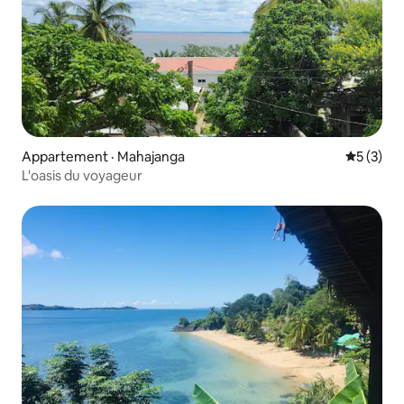
Appartement · Mahajanga
Note moy
5 (3)
L'oasis du voyageur