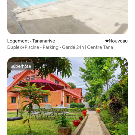
Logement · Tananarive
Nouvel hébe
Nouveau
Duplex+Piscine • Parking • Gardé 24h | Centre Tana
Superhôte
Superhôte