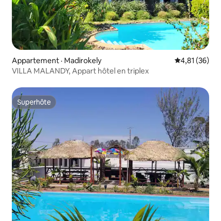
Appartement · Madirokely
Note moyenne
4,81 (36)
VILLA MALANDY, Appart hôtel en triplex
Superhôte
Superhôte