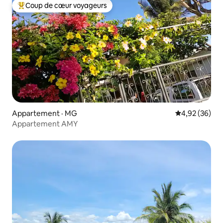
Coup de cœur voyageurs
Coup de cœur voyageurs parmi les plus aimés
Appartement · MG
Note moyenne
4,92 (36)
Appartement AMY