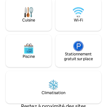
de la maison. La terrasse de () est à
apparents et des a
couper le souffle et vue sur la mer ; il est
l’extérieur, vous p
possible de prendre un bon petit
places de parking.
déjeuner ou aussi un dîner aux
d’une exposition sp
chandelles.
Cuisine
Wi-Fi
au sud et au nord.
Stationnement
Piscine
gratuit sur place
Climatisation
Restez à proximité des sites