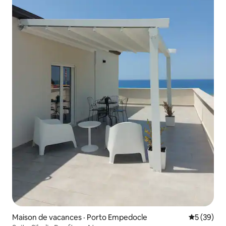
Maison de vacances · Porto Empedocle
Note moye
5 (39)