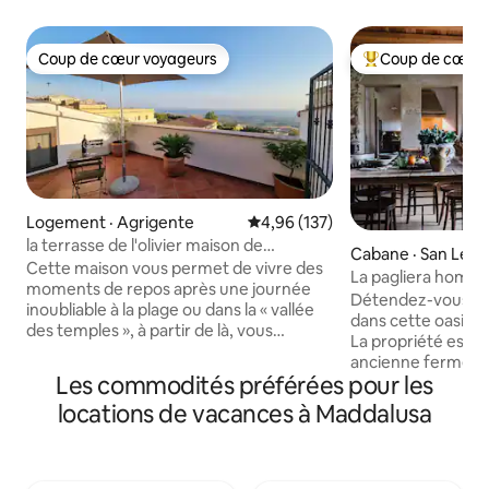
Coup de cœur voyageurs
Coup de cœur 
Coup de cœur voyageurs
Coup de cœur voy
Logement · Agrigente
Note moyenne de 4,96 sur 5, 1
4,96 (137)
la terrasse de l'olivier maison de
Cabane · San Leo
vacances vue mer
Cette maison vous permet de vivre des
La pagliera home
moments de repos après une journée
Détendez-vous et
inoubliable à la plage ou dans la « vallée
dans cette oasis d
des temples », à partir de là, vous
La propriété est u
pourrez facilement profiter des parties
ancienne ferme de 
enchanteresses d'Agrigente. En fait,
Les commodités préférées pour les
située dans le par
vous pouvez rejoindre (à pied) « Via
Vallée des Temples
locations de vacances à Maddalusa
Atenea », en battant le cœur de la vieille
l’objet d’une rénov
ville d'Agrigente, plein de boutiques,
ans, en conservant
restaurants, bars et pubs. De plus, un
caractéristiques a
parking gratuit est disponible à proximité
l’intérieur et à l’