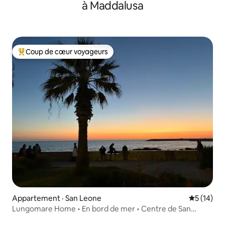
à Maddalusa
Coup de cœur voyageurs
Coup de cœur voyageurs parmi les plus aimés
Appartement · San Leone
Note moye
5 (14)
Lungomare Home • En bord de mer • Centre de San
Leone