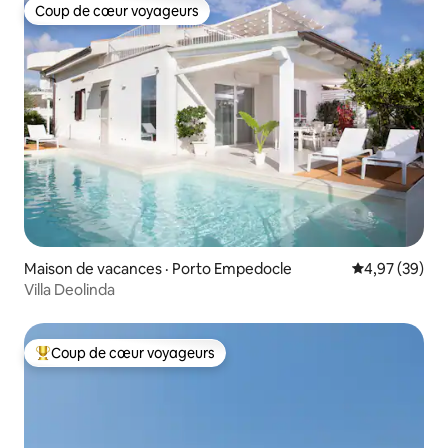
Coup de cœur voyageurs
Coup de cœur voyageurs
Maison de vacances · Porto Empedocle
Note moyenne
4,97 (39)
Villa Deolinda
Coup de cœur voyageurs
Coup de cœur voyageurs parmi les plus aimés