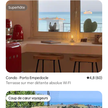
Superhôte
Superhôte
Condo · Porto Empedocle
Note moyenn
4,8 (60)
Terrasse sur mer détente absolue Wi FI
Coup de cœur voyageurs
Coup de cœur voyageurs