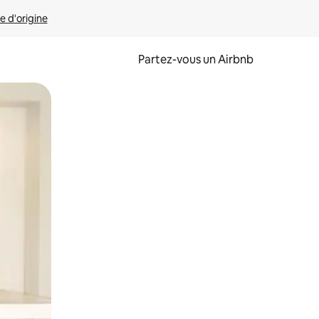
e d'origine
Partez-vous un Airbnb
et en les faisant glisser.