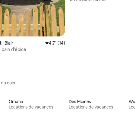
· Blair
Note moyenne de 4,71 sur 5, 14 commentai
4,71 (14)
 pain d'épice
 du coin
Omaha
Des Moines
Wi
Locations de vacances
Locations de vacances
Loc