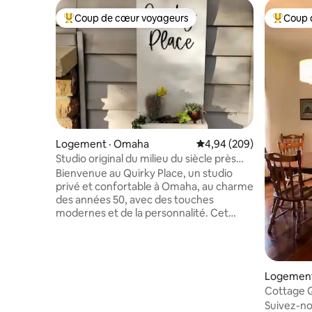
Coup de cœur voyageurs
Coup 
Coup de cœur voyageurs parmi les plus aimés
Coup de 
Logement · Omaha
Note moyenne de 4,94 
4,94 (209)
Studio original du milieu du siècle près
des endroits populaires d'Omaha
Bienvenue au Quirky Place, un studio
privé et confortable à Omaha, au charme
des années 50, avec des touches
modernes et de la personnalité. Cet
espace confortable comprend un lit
escamotable avec un matelas très
confortable, un canapé-lit, une salle de
bain avec douche, un lavabo et des
Logement
toilettes, une cuisine entièrement
Cottage 
équipée, un stationnement dans l'allée et
années 1
Suivez-no
peut accueillir jusqu'à 4 personnes.