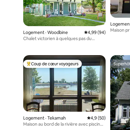
Logement 
Maison pri
Logement · Woodbine
Note moyenne de 4,99
4,99 (94)
d'Omaha
Chalet victorien à quelques pas du
centre-ville historique
Coup de cœur voyageurs
Superhô
Coup de cœur voyageurs parmi les plus aimés
Superhô
Logement · Tekamah
Note moyenne de 4,9
4,9 (50)
Maison au bord de la rivière avec piscine
@ The River at 673