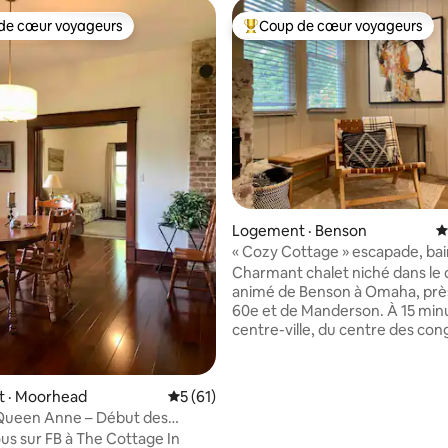
de cœur voyageurs
Coup de cœur voyageurs
cœur voyageurs parmi les plus aimés
Coup de cœur voyageurs parmi 
sur 5, 209 commentaires
Logement · Benson
N
« Cozy Cottage » escapade, bai
remous et foyer à Benson
Charmant chalet niché dans le 
animé de Benson à Omaha, près
60e et de Manderson. À 15 min
centre-ville, du centre des con
stade, du zoo et des musées. Pa
pour une escapade tranquille, 
retraite romantique ou un séjo
 · Moorhead
Note moyenne de 5 sur 5, 61 commentai
5 (61)
d'affaires prolongé, avec un m
Queen Anne – Début des
d'intimité et de commodité. Cuisine
900
us sur FB à The Cottage In
entièrement équipée, salle de 