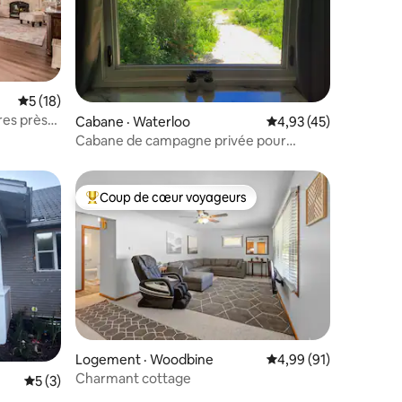
res
Note moyenne de 5 sur 5, 18 commentaires
5 (18)
res près
Cabane · Waterloo
Note moyenne de 4,93
4,93 (45)
Cabane de campagne privée pour
2 personnes sur 25 acres
Coup de cœur voyageurs
Coup de cœur voyageurs parmi les plus aimés
Logement · Woodbine
Note moyenne de 4,99
4,99 (91)
Charmant cottage
Note moyenne de 5 sur 5, 3 commentaires
5 (3)