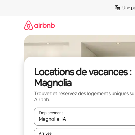
Aller
Une pa
directement
au
contenu
Locations de vacances :
Magnolia
Trouvez et réservez des logements uniques su
Airbnb.
Emplacement
Quand les résultats sont affichés, parcourez-les en 
Arrivée