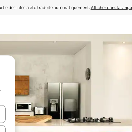
rtie des infos a été traduite automatiquement. 
Afficher dans la langu
r
utilisant les flèches vers le haut et vers le bas, ou en appuyant dessus 