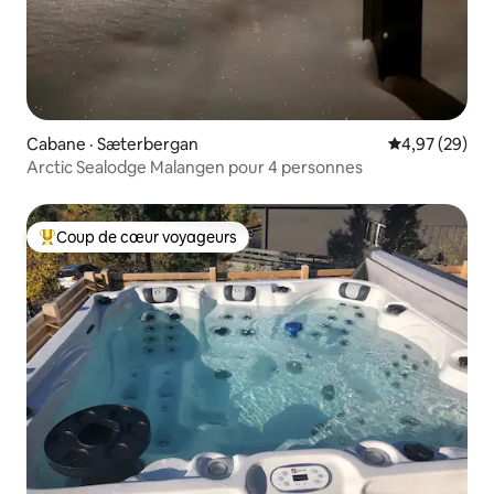
Cabane · Sæterbergan
Note moyenne
4,97 (29)
Arctic Sealodge Malangen pour 4 personnes
Coup de cœur voyageurs
Coup de cœur voyageurs parmi les plus aimés