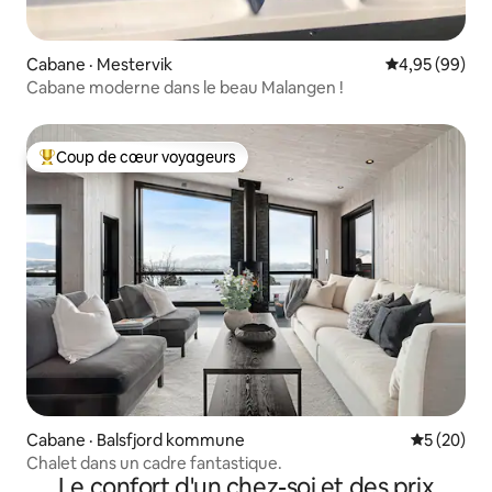
Cabane · Mestervik
Note moyenne
4,95 (99)
Cabane moderne dans le beau Malangen !
Coup de cœur voyageurs
Coup de cœur voyageurs parmi les plus aimés
Cabane · Balsfjord kommune
Note moye
5 (20)
Chalet dans un cadre fantastique.
Le confort d'un chez-soi et des prix