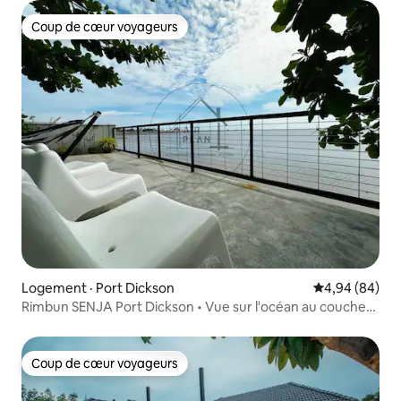
Coup de cœur voyageurs
Coup de cœur voyageurs
Logement · Port Dickson
Note moyenne
4,94 (84)
Rimbun SENJA Port Dickson • Vue sur l'océan au coucher
du soleil
Coup de cœur voyageurs
Coup de cœur voyageurs