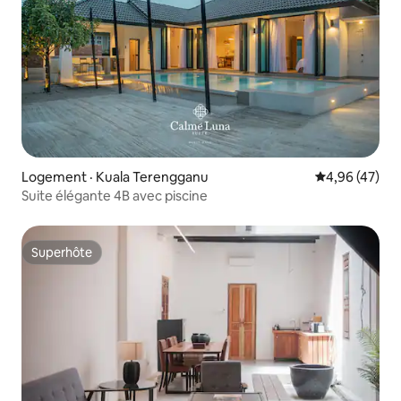
Logement · Kuala Terengganu
Note moyenne
4,96 (47)
Suite élégante 4B avec piscine
Superhôte
Superhôte