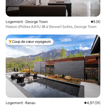
Logement · George Town
Note moy
5 (4)
Maison d'hôtes AAYU 3B à Stewart Suites, George Town
Coup de cœur voyageurs
Coup de cœur voyageurs parmi les plus aimés
Logement · Ranau
Note moyenne
4,97 (31)