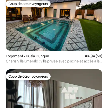
Coup de cœur voyageurs
Coup de cœur voyageurs
Logement · Kuala Dungun
Note moyenne
4,94 (50)
Charis Villa Emerald : villa privée avec piscine et accès à la
plage
Coup de cœur voyageurs
Coup de cœur voyageurs