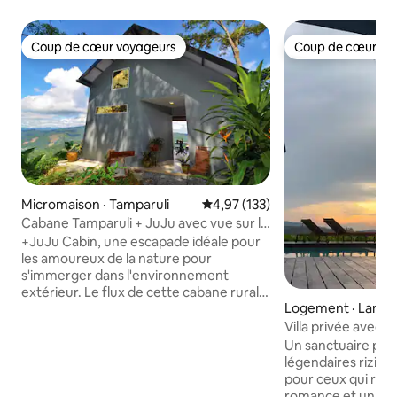
Coup de cœur voyageurs
Coup de cœur vo
Coup de cœur voyageurs
Coup de cœur vo
Micromaison · Tamparuli
Note moyenne de 4,97 sur 5, 1
4,97 (133)
Cabane Tamparuli + JuJu avec vue sur la
montagne
+JuJu Cabin, une escapade idéale pour
les amoureux de la nature pour
s'immerger dans l'environnement
extérieur. Le flux de cette cabane rurale
Logement · Langk
relie tous les éléments naturels en
harmonie : un salon confortable, une
Villa privée avec 
salle de bains de pluie, des escaliers en
à Langkawi
Un sanctuaire priv
colimaçon menant à une chambre loft,
légendaires rizièr
et pour se réveiller avec une vue
pour ceux qui rech
imprenable sur la vallée. Une
romance et un con