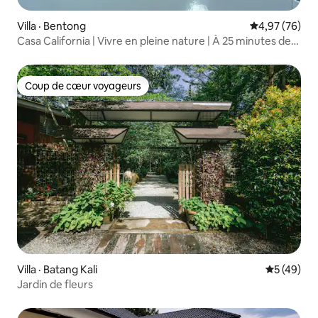
Villa · Bentong
Note moyenne
4,97 (76)
Casa California | Vivre en pleine nature | À 25 minutes de
Kuala Lumpur
Coup de cœur voyageurs
Coup de cœur voyageurs
Villa · Batang Kali
Note moye
5 (49)
Jardin de fleurs