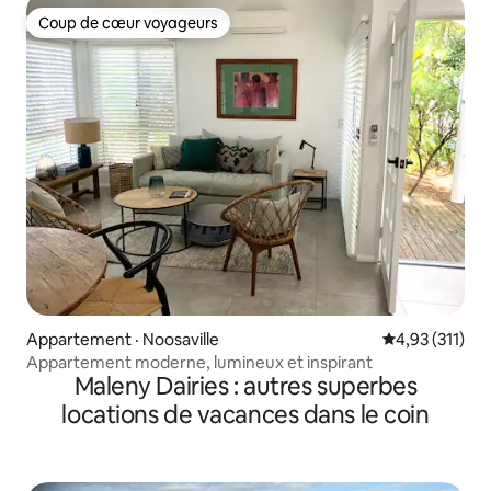
Coup de cœur voyageurs
Coup de cœur voyageurs
Appartement · Noosaville
Note moyenne 
4,93 (311)
Appartement moderne, lumineux et inspirant
Maleny Dairies : autres superbes
locations de vacances dans le coin