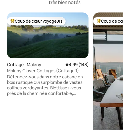
très bien notés.
Coup de cœur voyageurs
Coup de cœur 
Coup de cœur voyageurs parmi les plus aimés
Coup de cœur voy
Cottage · Maleny
Note moyenne de 4,99 sur 5, 1
4,99 (148)
Maleny Clover Cottages (Cottage 1)
Détendez-vous dans notre cabane en
bois rustique qui surplombe de vastes
collines verdoyantes. Blottissez-vous
près de la cheminée confortable,
promenez-vous jusqu'au ruisseau pour
repérer les ornithorynques ou asseyez-
vous simplement sur la terrasse et
laissez-vous séduire par les couchers de
soleil à couper le souffle. Idéal pour une
escapade romantique en couple.