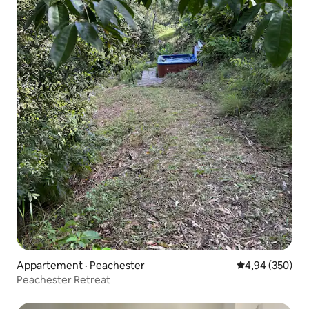
Appartement · Peachester
Note moyenne 
4,94 (350)
Peachester Retreat