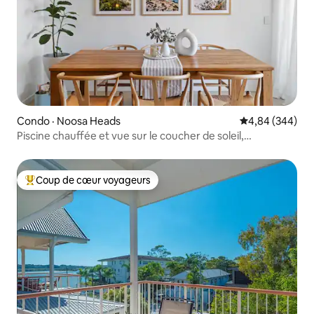
Condo · Noosa Heads
Note moyenne 
4,84 (344)
Piscine chauffée et vue sur le coucher de soleil,
appartement spacieux avec 2 lits !
Coup de cœur voyageurs
Coup de cœur voyageurs parmi les plus aimés