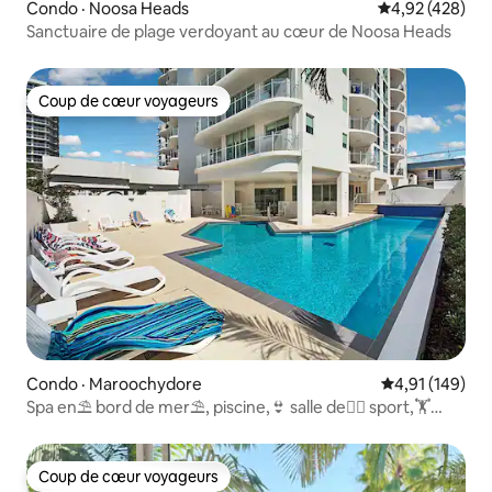
Condo · Noosa Heads
Note moyenne 
4,92 (428)
Sanctuaire de plage verdoyant au cœur de Noosa Heads
Coup de cœur voyageurs
Coup de cœur voyageurs
Condo · Maroochydore
Note moyenne 
4,91 (149)
Spa en⛱ bord de mer⛱, piscine,👙 salle de🏊‍♀️ sport,🏋️
sauna, lit 🛏 King Size, chambre principale
Coup de cœur voyageurs
Coup de cœur voyageurs