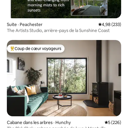
Suite · Peachester
Note moyenne 
4,98 (233)
The Artists Studio, arrière-pays de la Sunshine Coast
Coup de cœur voyageurs
Coup de cœur voyageurs parmi les plus aimés
Cabane dans les arbres · Hunchy
Note moyen
5 (226)