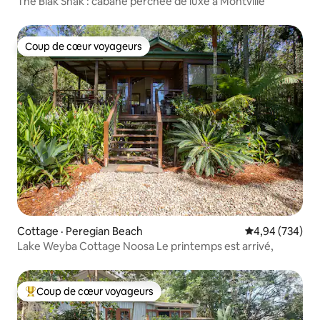
The Blak Shak : cabane perchée de luxe à Montville
Coup de cœur voyageurs
Coup de cœur voyageurs
Cottage · Peregian Beach
Note moyenne 
4,94 (734)
Lake Weyba Cottage Noosa Le printemps est arrivé,
Coup de cœur voyageurs
Coup de cœur voyageurs parmi les plus aimés