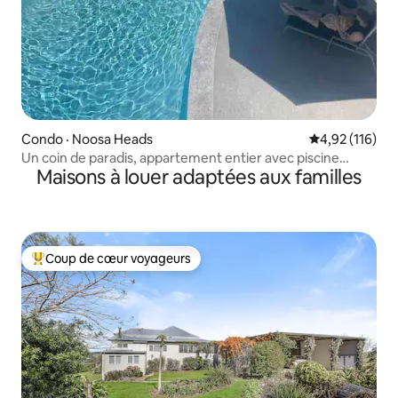
Condo · Noosa Heads
Note moyenne 
4,92 (116)
Un coin de paradis, appartement entier avec piscine
Maisons à louer adaptées aux familles
chauffée
Coup de cœur voyageurs
Coup de cœur voyageurs parmi les plus aimés