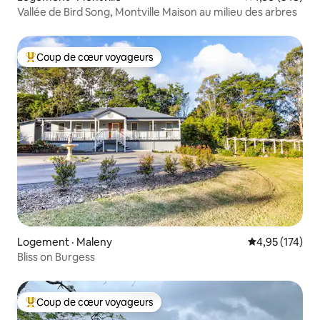
Vallée de Bird Song, Montville Maison au milieu des arbres
Coup de cœur voyageurs
Coup de cœur voyageurs parmi les plus aimés
Logement · Maleny
Note moyenne 
4,95 (174)
Bliss on Burgess
Coup de cœur voyageurs
Coup de cœur voyageurs parmi les plus aimés