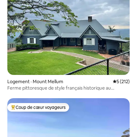
Logement · Mount Mellum
Note moyen
5 (212)
Ferme pittoresque de style français historique au
sommet d'une montagne
Coup de cœur voyageurs
Coup de cœur voyageurs parmi les plus aimés