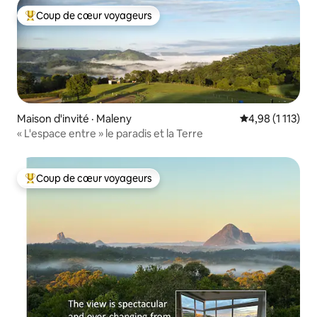
Coup de cœur voyageurs
Coup de cœur voyageurs parmi les plus aimés
Maison d'invité · Maleny
Note moyenne d
4,98 (1 113)
« L'espace entre » le paradis et la Terre
Coup de cœur voyageurs
Coup de cœur voyageurs parmi les plus aimés