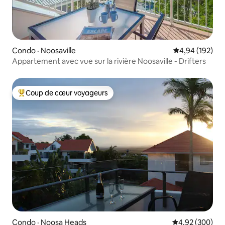
Condo · Noosaville
Note moyenne 
4,94 (192)
Appartement avec vue sur la rivière Noosaville - Drifters
Coup de cœur voyageurs
Coup de cœur voyageurs parmi les plus aimés
Condo · Noosa Heads
Note moyenne 
4,92 (300)