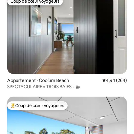
Coup de cœur voyageurs
Coup de cœur voyageurs
Appartement · Coolum Beach
Note moyenne 
4,94 (264)
SPECTACULAIRE « TROIS BAIES » 🐳
Coup de cœur voyageurs
Coup de cœur voyageurs parmi les plus aimés