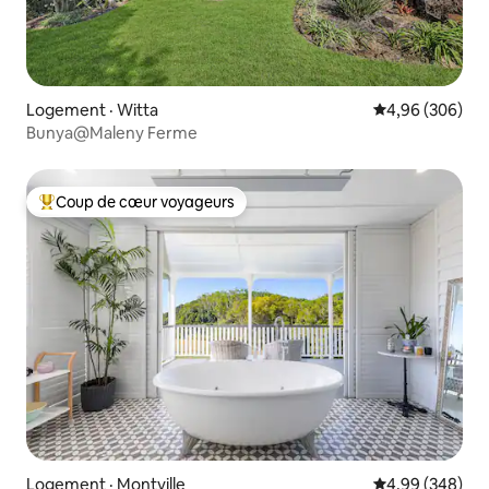
Logement · Witta
Note moyenne 
4,96 (306)
Bunya@Maleny Ferme
Coup de cœur voyageurs
Coup de cœur voyageurs parmi les plus aimés
Logement · Montville
Note moyenne 
4,99 (348)