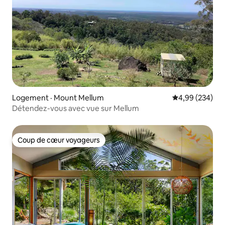
Logement · Mount Mellum
Note moyenne 
4,99 (234)
Détendez-vous avec vue sur Mellum
Coup de cœur voyageurs
Coup de cœur voyageurs