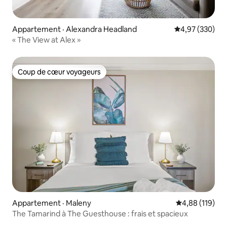
Appartement · Alexandra Headland
Note moyenne 
4,97 (330)
« The View at Alex »
Coup de cœur voyageurs
Coup de cœur voyageurs
Appartement · Maleny
Note moyenne 
4,88 (119)
The Tamarind à The Guesthouse : frais et spacieux