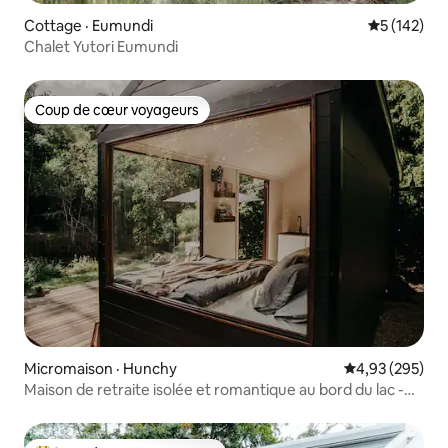
Cottage · Eumundi
Note moyen
5 (142)
Chalet Yutori Eumundi
Coup de cœur voyageurs
Coup de cœur voyageurs
Micromaison · Hunchy
Note moyenne 
4,93 (295)
Maison de retraite isolée et romantique au bord du lac -
Montville