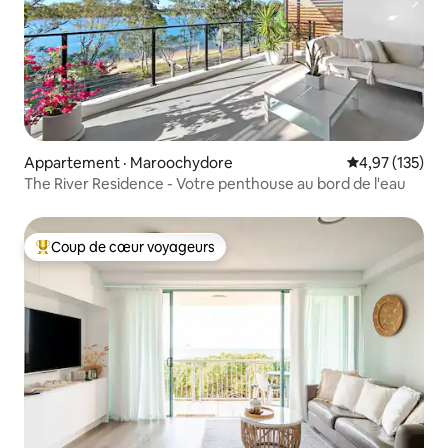
Appartement · Maroochydore
Note moyenne 
4,97 (135)
The River Residence - Votre penthouse au bord de l'eau
Coup de cœur voyageurs
Coup de cœur voyageurs parmi les plus aimés