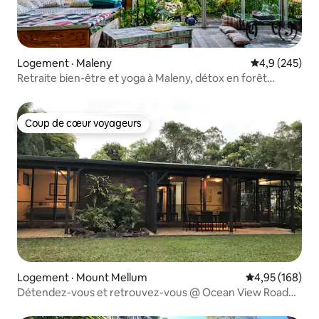
Logement · Maleny
Note moyenne
4,9 (245)
Retraite bien-être et yoga à Maleny, détox en forêt
tropicale
Coup de cœur voyageurs
Coup de cœur voyageurs
Logement · Mount Mellum
Note moyenne 
4,95 (168)
Détendez-vous et retrouvez-vous @ Ocean View Road
Retreat