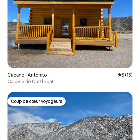
Cabane · Antonito
Note moye
5 (15)
Cabane de Cutthroat
Coup de cœur voyageurs
Coup de cœur voyageurs