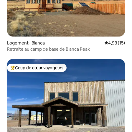
Logement · Blanca
Note moyenne
4,93 (15)
Retraite au camp de base de Blanca Peak
Coup de cœur voyageurs
Coup de cœur voyageurs parmi les plus aimés