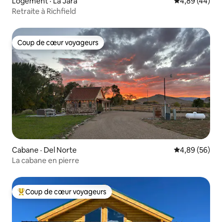
Logement · La Jara
Note moyenne
4,89 (44)
Retraite à Richfield
Coup de cœur voyageurs
Coup de cœur voyageurs
Cabane · Del Norte
Note moyenne
4,89 (56)
La cabane en pierre
Coup de cœur voyageurs
Coup de cœur voyageurs parmi les plus aimés