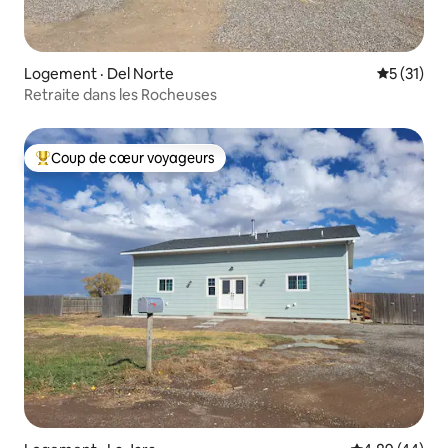
Logement · Del Norte
Note moye
5 (31)
Retraite dans les Rocheuses
Coup de cœur voyageurs
Coup de cœur voyageurs parmi les plus aimés