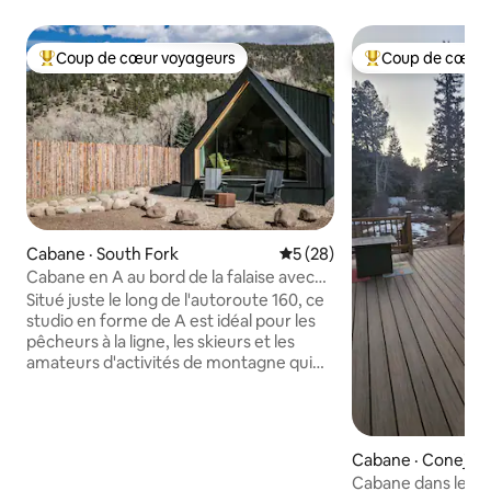
Coup de cœur voyageurs
Coup de cœur 
Coup de cœur voyageurs parmi les plus aimés
Coup de cœur voy
Cabane · South Fork
Note moyenne de 5 sur 5, 
5 (28)
Cabane en A au bord de la falaise avec
ours
Situé juste le long de l'autoroute 160, ce
studio en forme de A est idéal pour les
pêcheurs à la ligne, les skieurs et les
amateurs d'activités de montagne qui
veulent un accès facile à tout ce que les
îles San Juan du Sud ont à offrir. La
station de ski de Wolf Creek se trouve à
27 kilomètres (17 milles) et la South Fork
Cabane · Conejos
du Rio Grande coule juste de l'autre côté
Cabane dans les 
de l'autoroute. Matelas taille king en