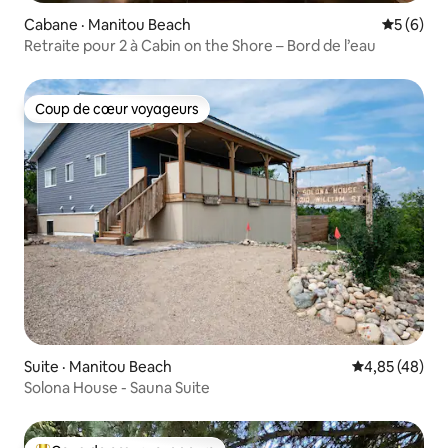
Cabane · Manitou Beach
Note moy
5 (6)
Retraite pour 2 à Cabin on the Shore – Bord de l’eau
Coup de cœur voyageurs
Coup de cœur voyageurs
Suite · Manitou Beach
Note moyenne
4,85 (48)
Solona House - Sauna Suite