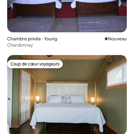
Chambre privée · Young
Nouvel hébe
Nouveau
Chardonnay
Coup de cœur voyageurs
Coup de cœur voyageurs