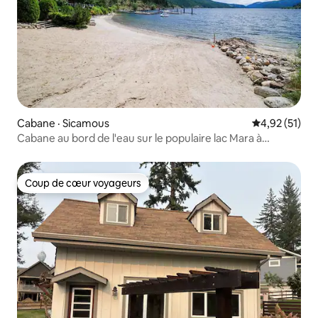
Cabane · Sicamous
Note moyenne
4,92 (51)
Cabane au bord de l'eau sur le populaire lac Mara à
Shuswap.
Coup de cœur voyageurs
Coup de cœur voyageurs