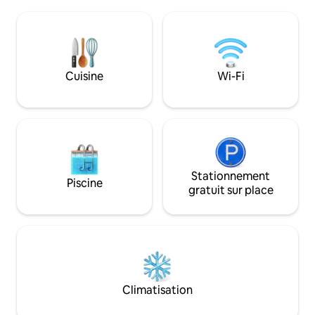
pour les profession
salle de bain complète et une vue
les travailleurs à d
paisible sur la montagne et la forêt.
vacanciers de long
Détendez-vous sur la terrasse, explorez
thé, condiments po
les sentiers et les chutes d'eau de la
propre barbecue. W
région, ou allez voir nos chèvres, nos
chauffage Téléviseurs intelligents avec
cochons, nos poules, nos dindes et nos
Cuisine
Wi-Fi
Amazon Prime, Net
vaches. À proximité de la randonnée, du
Cuisine entièreme
ski, de la pêche et du vélo tout-terrain.
laveuse/sécheuse 
clôturée près d'un 
restaurants
Stationnement
Piscine
gratuit sur place
Climatisation