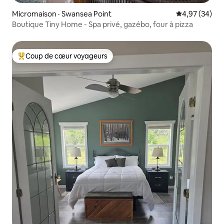
Micromaison · Swansea Point
Note moyenne
4,97 (34)
Boutique Tiny Home - Spa privé, gazébo, four à pizza
Coup de cœur voyageurs
Coup de cœur voyageurs parmi les plus aimés