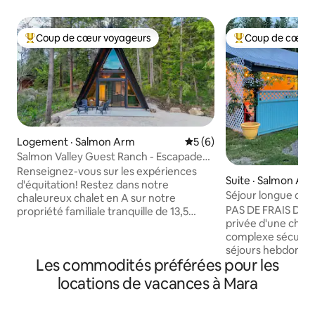
Coup de cœur voyageurs
Coup de cœur 
Coup de cœur voyageurs parmi les plus aimés
Coup de cœur voy
Logement · Salmon Arm
Note moyenne de 5 sur 5,
5 (6)
Salmon Valley Guest Ranch - Escapade
dans un chalet en A
Renseignez-vous sur les expériences
Suite · Salmon Ar
d'équitation! Restez dans notre
Séjour longue dur
chaleureux chalet en A sur notre
Salmon Arm
PAS DE FRAIS DE 
propriété familiale tranquille de 13,5
privée d'une cham
acres au sud de Salmon Arm, en
complexe sécurisé 
Colombie-Britannique. Parfait pour les
séjours hebdomad
couples, les amis ou les petites familles à
Les commodités préférées pour les
Shaw Shack est un
la recherche de tranquillité dans la forêt
entièrement meu
sur notre ranch d'accueil. Comprend
locations de vacances à Mara
de 330 pieds carré
une cuisine entièrement équipée, une
du centre-ville de
chambre loft avec très grand lit, une