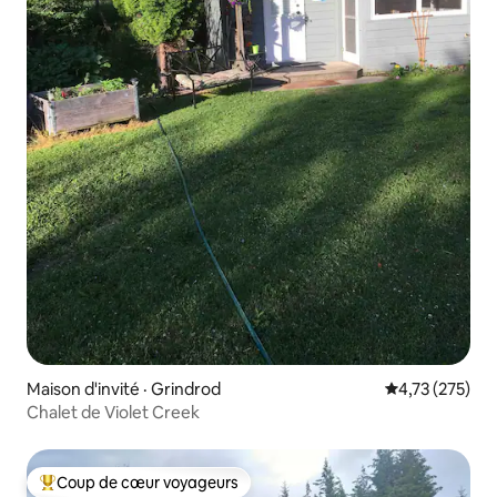
Maison d'invité · Grindrod
Note moyenne 
4,73 (275)
Chalet de Violet Creek
Coup de cœur voyageurs
Coup de cœur voyageurs parmi les plus aimés