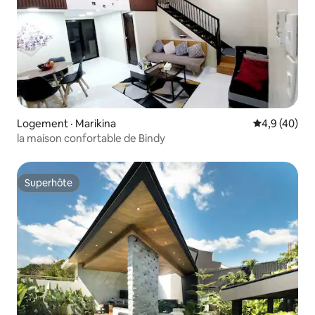
Logement · Marikina
Note moyenn
4,9 (40)
la maison confortable de Bindy
Superhôte
Superhôte