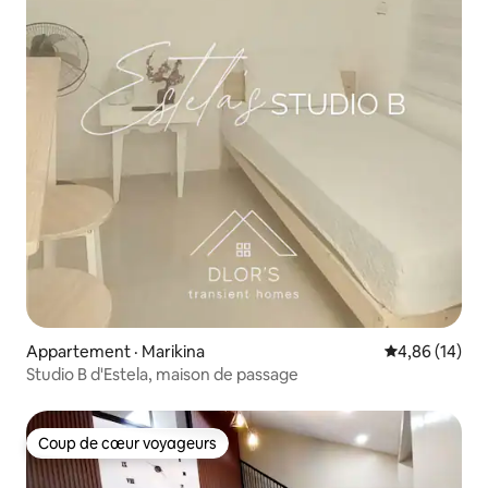
Appartement · Marikina
Note moyenne
4,86 (14)
Studio B d'Estela, maison de passage
Coup de cœur voyageurs
Coup de cœur voyageurs