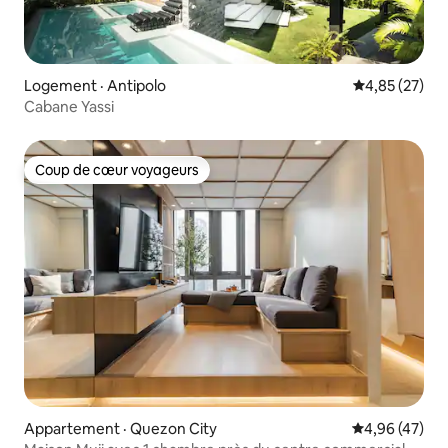
Logement · Antipolo
Note moyenne
4,85 (27)
Cabane Yassi
Coup de cœur voyageurs
Coup de cœur voyageurs
Appartement · Quezon City
Note moyenne
4,96 (47)