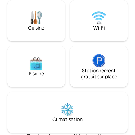
d'un réfrigérateur de 4 pieds cubes, d'un
fenêtres en verre
four à micro-ondes, d'une bouilloire
électrique, d'une cuisinière à riz, d'une
cuisinière à induction, d'un grille-pain à
pain et d'eau potable GRATUITE.
Cuisine
Wi-Fi
Toilettes et baignoire avec douche
chaude et froide. Nous fournissons des
serviettes, un kit d'hygiène de base et
un sèche-cheveux.
Stationnement
Piscine
gratuit sur place
Climatisation