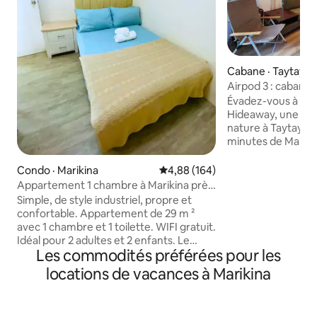
Cabane · Taytay
Airpod 3 : cabane a
wifi et feu de ca
Évadez-vous à Air
Hideaway, une vill
nature à Taytay, à
minutes de Manille
imprenable sur la 
spacieuse, de soi
Condo · Marikina
Note moyenne de 4,88 sur 5, 1
4,88 (164)
d'intérieurs chale
Appartement 1 chambre à Marikina près
pour les familles, l
du stade
Simple, de style industriel, propre et
groupes de barkada. Peut accue
confortable. Appartement de 29 m ²
confortablement 6
avec 1 chambre et 1 toilette. WIFI gratuit.
2 lits queen size et
Idéal pour 2 adultes et 2 enfants. Le
duplex. Une escapa
Les commodités préférées pour les
salon dispose d'un canapé-lit et d'une
sans le long trajet en v
télévision Netflix. La chambre dispose
locations de vacances à Marikina
Forestfront Zone 
d'un lit double et d'une télévision Netflix
Kitchenette extér
et d'un bureau et de chaises pour la
d'accueil de 6 à 8
configuration WFH. La cuisine dispose
Climatisation TV 