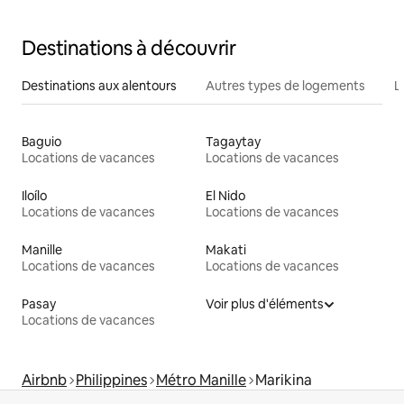
Destinations à découvrir
Destinations aux alentours
Autres types de logements
L
Baguio
Tagaytay
Locations de vacances
Locations de vacances
Iloílo
El Nido
Locations de vacances
Locations de vacances
Manille
Makati
Locations de vacances
Locations de vacances
Pasay
Voir plus d'éléments
Locations de vacances
Airbnb
Philippines
Métro Manille
Marikina