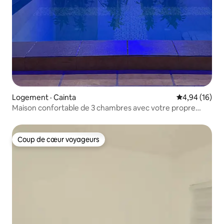
Logement · Cainta
Note moyenne
4,94 (16)
Maison confortable de 3 chambres avec votre propre
piscine privée
Coup de cœur voyageurs
Coup de cœur voyageurs