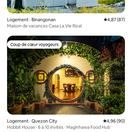
Logement · Binangonan
Note moyenne
4,87 (87)
Maison de vacances Casa La Vie Rizal
Coup de cœur voyageurs
Coup de cœur voyageurs
Logement · Quezon City
Note moyenne
4,96 (90)
Hobbit House · 6 à 10 invités · Maginhawa Food Hub