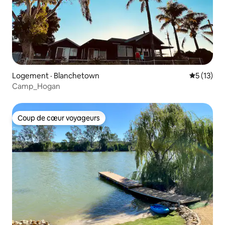
Logement · Blanchetown
Note moye
5 (13)
Camp_Hogan
Coup de cœur voyageurs
Coup de cœur voyageurs