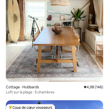
Cottage · Hubbards
Note moyenne 
4,98 (146)
Loft sur la plage : 5 chambres
Coup de cœur voyageurs