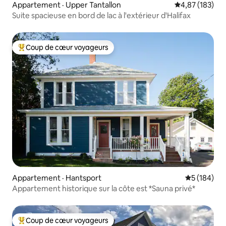
Appartement · Upper Tantallon
Note moyenne 
4,87 (183)
Suite spacieuse en bord de lac à l'extérieur d'Halifax
Coup de cœur voyageurs
Coup de cœur voyageurs parmi les plus aimés
Appartement · Hantsport
Note moyen
5 (184)
Appartement historique sur la côte est *Sauna privé*
Coup de cœur voyageurs
Coup de cœur voyageurs parmi les plus aimés