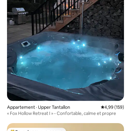
Appartement · Upper Tantallon
Note moyenne 
4,99 (159)
« Fox Hollow Retreat I » - Confortable, calme et propre