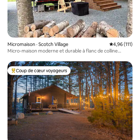
Micromaison · Scotch Village
Note moyenne 
4,96 (111)
Micro-maison moderne et durable à flanc de colline
(4 couchages)
Coup de cœur voyageurs
Coup de cœur voyageurs parmi les plus aimés