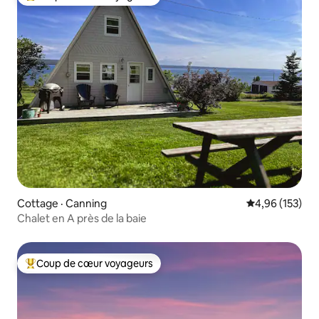
Coup de cœur voyageurs parmi les plus aimés
Cottage · Canning
Note moyenne 
4,96 (153)
Chalet en A près de la baie
Coup de cœur voyageurs
Coup de cœur voyageurs parmi les plus aimés