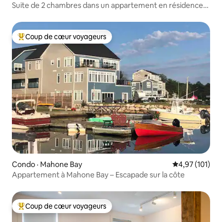
Suite de 2 chambres dans un appartement en résidence
sur Bland
Coup de cœur voyageurs
Coup de cœur voyageurs parmi les plus aimés
Condo · Mahone Bay
Note moyenne 
4,97 (101)
Appartement à Mahone Bay – Escapade sur la côte
Coup de cœur voyageurs
Coup de cœur voyageurs parmi les plus aimés