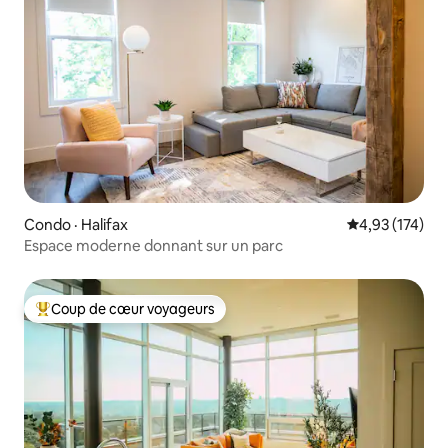
Condo · Halifax
Note moyenne 
4,93 (174)
Espace moderne donnant sur un parc
Coup de cœur voyageurs
Coup de cœur voyageurs parmi les plus aimés