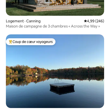
Logement · Canning
Note moyenne 
4,99 (246)
Maison de campagne de 3 chambres « Across the Way »
Coup de cœur voyageurs
Coup de cœur voyageurs parmi les plus aimés