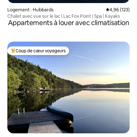
Logement · Hubbards
Note moyenne 
4,96 (123)
Chalet avec vue sur le lac | Lac Fox Point | Spa | Kayaks
Appartements à louer avec climatisation
Coup de cœur voyageurs
Coup de cœur voyageurs parmi les plus aimés