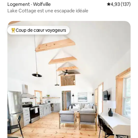
Logement · Wolfville
Note moyenne 
4,93 (137)
Lake Cottage est une escapade idéale
Coup de cœur voyageurs
Coup de cœur voyageurs parmi les plus aimés