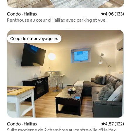
Condo · Halifax
Note moyenne 
4,96 (133)
Penthouse au cœur d'Halifax avec parking et vue !
Coup de cœur voyageurs
Coup de cœur voyageurs
Condo · Halifax
Note moyenne 
4,87 (122)
Suite moderne de 2 chambres au centre-ville d'Halifax