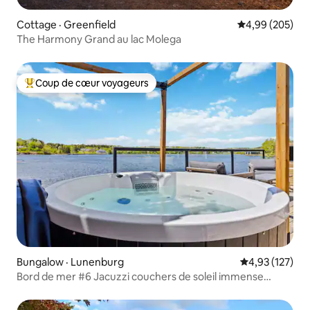
Cottage · Greenfield
Note moyenne 
4,99 (205)
The Harmony Grand au lac Molega
Coup de cœur voyageurs
Coup de cœur voyageurs parmi les plus aimés
Bungalow · Lunenburg
Note moyenne 
4,93 (127)
Bord de mer #6 Jacuzzi couchers de soleil immense
terrasse barbecue 2 lits