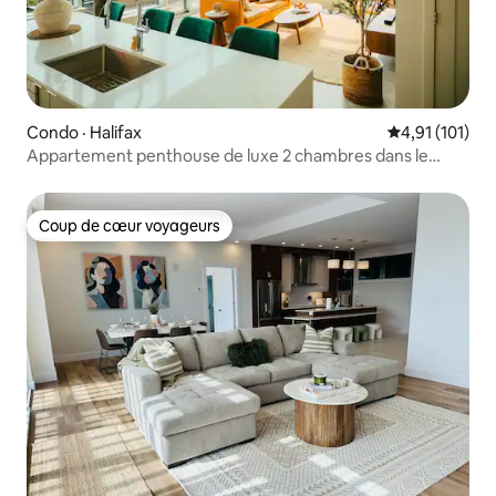
Condo · Halifax
Note moyenne 
4,91 (101)
Appartement penthouse de luxe 2 chambres dans le
centre d'Halifax !
Coup de cœur voyageurs
Coup de cœur voyageurs