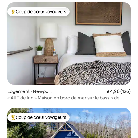
Coup de cœur voyageurs
Coup de cœur voyageurs parmi les plus aimés
Logement · Newport
Note moyenne 
4,96 (126)
« All Tide Inn » Maison en bord de mer sur le bassin de
Minas
Coup de cœur voyageurs
Coup de cœur voyageurs parmi les plus aimés