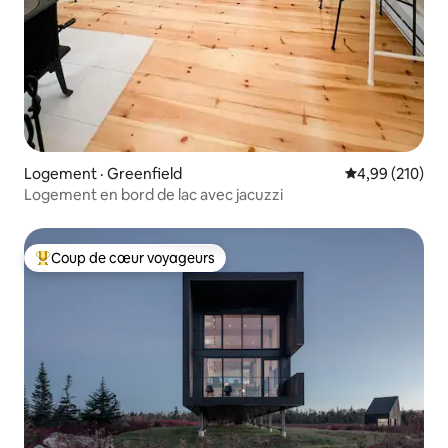
Logement · Greenfield
Note moyenne 
4,99 (210)
Logement en bord de lac avec jacuzzi
Coup de cœur voyageurs
Coup de cœur voyageurs parmi les plus aimés