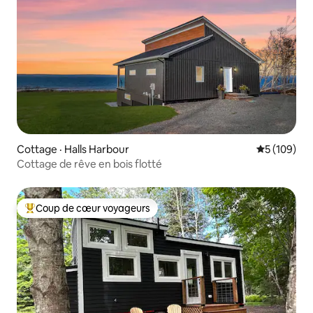
Cottage · Halls Harbour
Note moyen
5 (109)
Cottage de rêve en bois flotté
Coup de cœur voyageurs
Coup de cœur voyageurs parmi les plus aimés