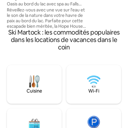
meublée et dispose
Oasis au bord du lac avec spa au Falls
en granit avec bar
Lake Resort
Réveillez-vous avec une vue sur l'eau et
d'appareils élect
le son de la nature dans votre havre de
2 salles de bains c
paix au bord du lac. Parfaite pour cette
surplombe le lac i
escapade bien méritée, la Hope House
et dispose d'un foy
Ski Martock : les commodités populaires
offre un refuge rural avec tout ce qu'il
radeau de baignad
faut pour vous détendre et vous
dans les locations de vacances dans le
kayaks, de 2 planc
ressourcer. Mettez votre kayak à l'eau
bateau à rames et
coin
sur votre propre plage, visitez des
de sauvetage ; à 2
vignobles, jouez au golf, faites du ski,
Martock !
descendez en tyrolienne et plus encore.
Après une journée bien remplie,
préparez un bon repas dans la cuisine
entièrement équipée ou faites griller la
prise du jour sur le barbecue. Ensuite,
regardez le ciel s'endormir pendant que
Cuisine
Wi-Fi
vous vous détendez sous une voûte
d'étoiles dans le spa d'eau salée.