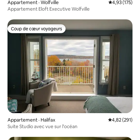
Appartement · Wolfville
Note moyenne 
4,93 (175)
Appartement Eloft Executive Wolfville
Coup de cœur voyageurs
Coup de cœur voyageurs
Appartement · Halifax
Note moyenne 
4,82 (291)
Suite Studio avec vue sur l'océan