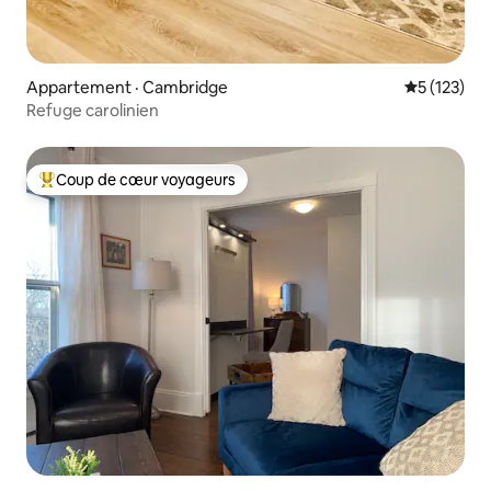
Appartement · Cambridge
Note moyen
5 (123)
Refuge carolinien
Coup de cœur voyageurs
Coup de cœur voyageurs parmi les plus aimés