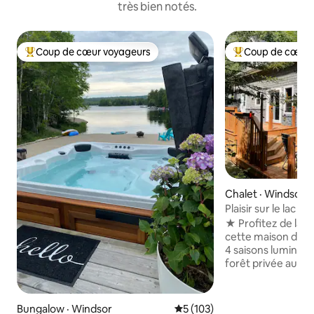
très bien notés.
Coup de cœur voyageurs
Coup de cœur 
Coup de cœur voyageurs parmi les plus aimés
Coup de cœur voy
Chalet · Windsor
Plaisir sur le lac Fa
confortable
★ Profitez de la p
cette maison de v
4 saisons lumineu
forêt privée au bor
seulement 60 minu
maison de lac rus
équipée, climatis
Bungalow · Windsor
Note moyenne de 5 sur 5, 1
5 (103)