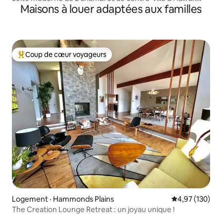
Maisons à louer adaptées aux familles
avec parking !
Coup de cœur voyageurs
Coup de cœur voyageurs parmi les plus aimés
Logement · Hammonds Plains
Note moyenne 
4,97 (130)
The Creation Lounge Retreat : un joyau unique !