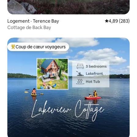
Logement · Terence Bay
Note moyenne 
4,89 (283)
Cottage de Back Bay
Coup de cœur voyageurs
Coup de cœur voyageurs parmi les plus aimés