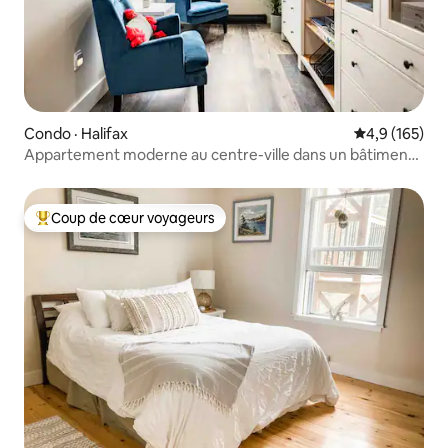
Condo · Halifax
Note moyenne
4,9 (165)
Appartement moderne au centre-ville dans un bâtiment
historique
Coup de cœur voyageurs
Coup de cœur voyageurs parmi les plus aimés