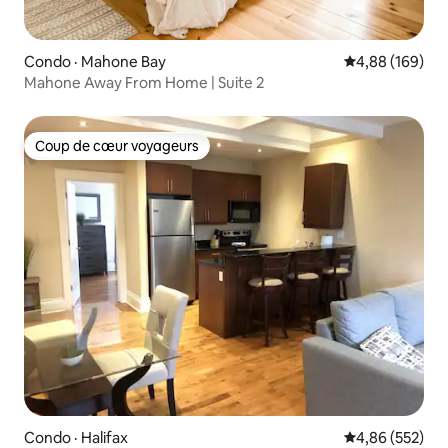
Condo · Mahone Bay
Note moyenne 
4,88 (169)
Mahone Away From Home | Suite 2
Coup de cœur voyageurs
Coup de cœur voyageurs
Condo · Halifax
Note moyenne 
4,86 (552)