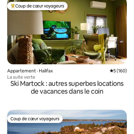
Coup de cœur voyageurs
Coup de cœur voyageurs parmi les plus aimés
Appartement · Halifax
Note moyen
5 (160)
La suite verte
Ski Martock : autres superbes locations
de vacances dans le coin
Coup de cœur voyageurs
Coup de cœur voyageurs