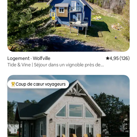
Logement · Wolfville
Note moyenne 
4,95 (126)
Tide & Vine | Séjour dans un vignoble près de
Wolfville | 3 CH
Coup de cœur voyageurs
Coup de cœur voyageurs parmi les plus aimés