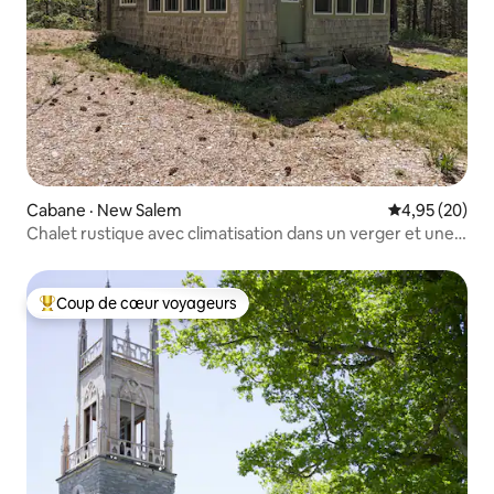
Cabane · New Salem
Note moyenne
4,95 (20)
Chalet rustique avec climatisation dans un verger et une
cidrerie historiques
Coup de cœur voyageurs
Coup de cœur voyageurs parmi les plus aimés