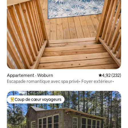
Appartement · Woburn
Note moyenne 
4,92 (232)
Escapade romantique avec spa privé• Foyer extérieur•
Coup de cœur voyageurs
Coup de cœur voyageurs parmi les plus aimés