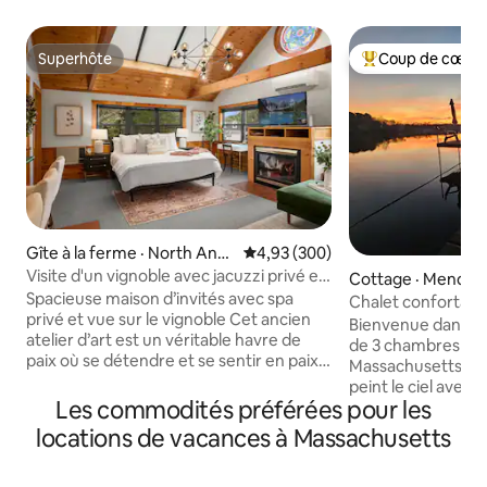
Superhôte
Coup de cœur 
Superhôte
Coup de cœur voy
Gîte à la ferme · North And
Note moyenne de 4,93 sur 5, 3
4,93 (300)
over
Visite d'un vignoble avec jacuzzi privé et
Cottage · Mendon
dégustation de vin
Spacieuse maison d’invités avec spa
Chalet confortable 
privé et vue sur le vignoble Cet ancien
remous, salle de sp
Bienvenue dans n
atelier d’art est un véritable havre de
de mer
de 3 chambres au 
paix où se détendre et se sentir en paix.
Massachusetts, où 
Baignée de lumière naturelle, elle est
peint le ciel avec 
située à côté de l’une de nos granges
Les commodités préférées pour les
souffle sur des eau
historiques des années 1800, sur la
accueillir 6 person
locations de vacances à Massachusetts
propriété du vignoble, avec vue sur les
idéal pour les famil
vignes. Parfait pour une escapade
recherche de sérén
romantique ou pour le professionnel en