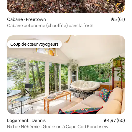
Cabane · Freetown
Note moye
5 (61)
Cabane autonome (chauffée) dans la forêt
Coup de cœur voyageurs
Coup de cœur voyageurs
Logement · Dennis
Note moyenne
4,97 (60)
Nid de Néhémie : Guérison à Cape Cod Pond View