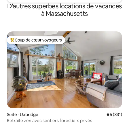
D'autres superbes locations de vacances
à Massachusetts
Coup de cœur voyageurs
Coup de cœur voyageurs parmi les plus aimés
Suite · Uxbridge
Note moyen
5 (331)
Retraite zen avec sentiers forestiers privés