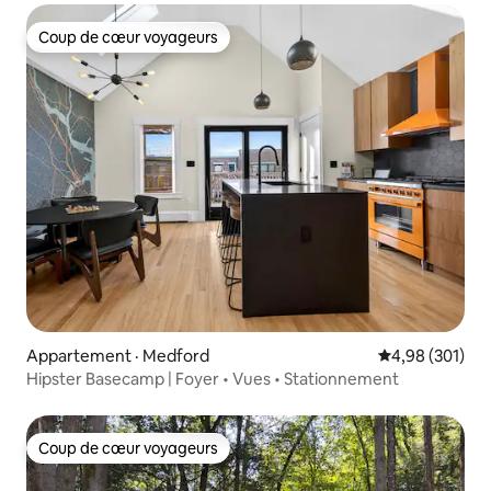
Coup de cœur voyageurs
Coup de cœur voyageurs
Appartement · Medford
Note moyenne 
4,98 (301)
Hipster Basecamp | Foyer • Vues • Stationnement
Coup de cœur voyageurs
Coup de cœur voyageurs