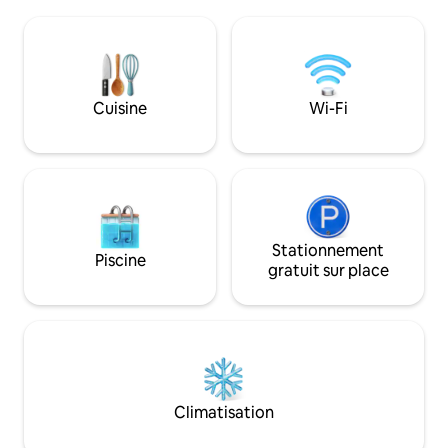
au bord du lac, de
déplacement à la recherche d'un havre
des soirées au coi
de paix loin de chez lui. Situé dans un
acceptons les an
quartier aisé, à quelques minutes des
alors n'hésitez pa
magasins et des restaurants. Votre
Si vous avez plus d
séjour comprend une dégustation de vin
nous en informer.
Cuisine
Wi-Fi
gratuite et 10 % de réduction sur tous les
des restaurants et
achats de bouteilles de vin
Réservez mainten
escapade magique
Stationnement
Piscine
gratuit sur place
Climatisation