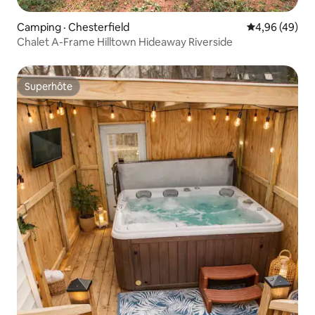
Camping · Chesterfield
Note moyenne
4,96 (49)
Chalet A-Frame Hilltown Hideaway Riverside
Superhôte
Superhôte