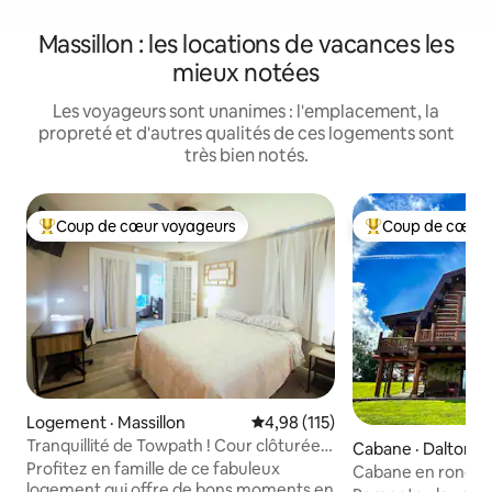
Massillon : les locations de vacances les
mieux notées
Les voyageurs sont unanimes : l'emplacement, la
propreté et d'autres qualités de ces logements sont
très bien notés.
Coup de cœur voyageurs
Coup de cœur 
Coup de cœur voyageurs parmi les plus aimés
Coup de cœur voy
Logement · Massillon
Note moyenne de 4,98 sur 5, 1
4,98 (115)
Tranquillité de Towpath ! Cour clôturée,
Cabane · Dalton
séjour prolongé, W&D !
Profitez en famille de ce fabuleux
Cabane en rondins
logement qui offre de bons moments en