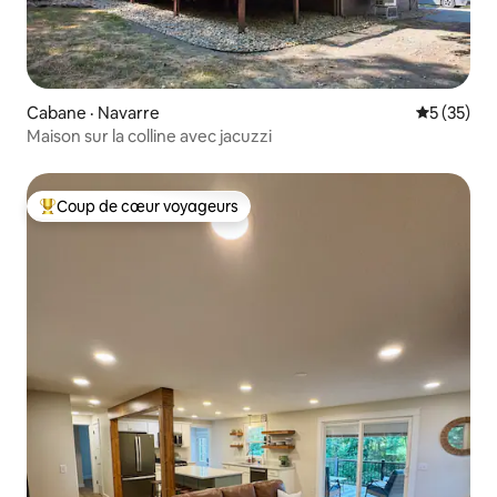
Cabane · Navarre
Note moye
5 (35)
Maison sur la colline avec jacuzzi
Coup de cœur voyageurs
Coup de cœur voyageurs parmi les plus aimés