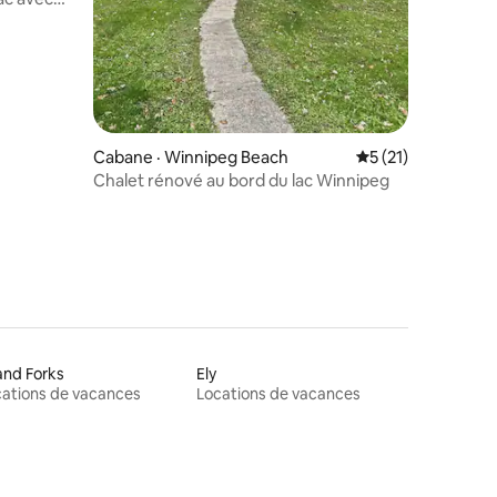
Cabane · Winnipeg Beach
Note moyenne de 
5 (21)
res
Chalet rénové au bord du lac Winnipeg
and Forks
Ely
ations de vacances
Locations de vacances