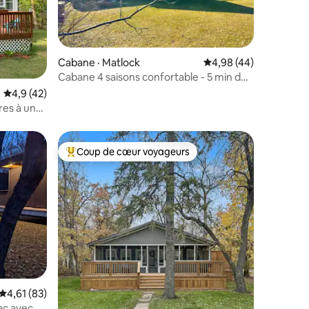
res
Cabane · Matlock
Note moyenne de 4,98
4,98 (44)
Cabane 4 saisons confortable - 5 min de
la plage de Wpg/pêche sur glace
Note moyenne de 4,9 sur 5, 42 commentaires
4,9 (42)
res à un
Coup de cœur voyageurs
Coup de cœur voyageurs parmi les plus aimés
Note moyenne de 4,61 sur 5, 83 commentaires
4,61 (83)
ac avec