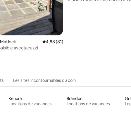
cabane pour les voyageurs
 sur 5, 50 commentaires
 Matlock
Note moyenne de 4,88 sur 5, 81 commentai
4,88 (81)
aisible avec jacuzzi
ts
Les sites incontournables du coin
Kenora
Brandon
Gr
Locations de vacances
Locations de vacances
Loc