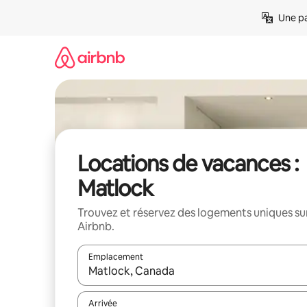
Aller
Une pa
directement
au
contenu
Locations de vacances :
Matlock
Trouvez et réservez des logements uniques su
Airbnb.
Emplacement
Quand les résultats sont affichés, parcourez-les en 
Arrivée