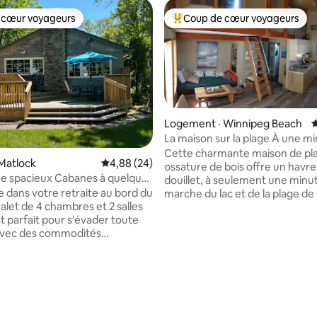
 cœur voyageurs
Coup de cœur voyageurs
 cœur voyageurs
Coup de cœur voyageurs parmi 
Logement · Winnipeg Beach
N
La maison sur la plage À une minute à
pied de la plage!
Cette charmante maison de pl
sur 5, 103 commentaires
Matlock
Note moyenne de 4,88 sur 5, 24 commentai
4,88 (24)
ossature de bois offre un havre
ux Cabanes à quelques
douillet, à seulement une minu
plage
 dans votre retraite au bord du
marche du lac et de la plage de 
halet de 4 chambres et 2 salles
Elle a un coin salon pittoresque,
t parfait pour s'évader toute
deux chambres de style loft ac
Avec des commodités
par des échelles de navire, une 
et un confort douillet, cette
bains complète et une cuisinet
out ce qu'il faut!
pratique – parfaite pour des sé
Deux salles de bain
détendus et sans tracas. Sortez et vous
, chacune avec sa propre
vous trouverez juste à côté d’u
e • Plusieurs espaces
magnifique parc provincial de 1
vec un foyer au gaz et des
promenade, plage où les chiens