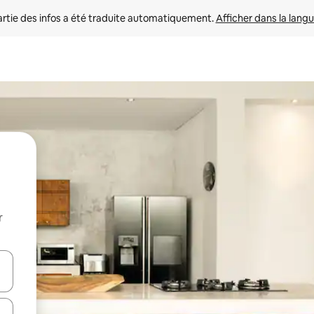
rtie des infos a été traduite automatiquement. 
Afficher dans la langu
r
utilisant les flèches vers le haut et vers le bas, ou en appuyant dessus 