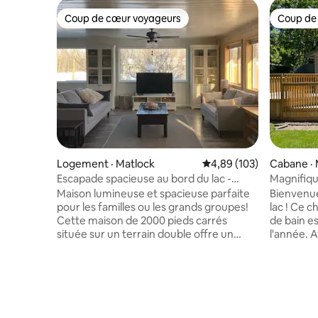
Coup de cœur voyageurs
Coup de
Coup de cœur voyageurs
Coup de
Logement · Matlock
Note moyenne de 4,89 
4,89 (103)
Cabane · 
Escapade spacieuse au bord du lac -
Magnifique spacie
10 personnes
pas de la 
Maison lumineuse et spacieuse parfaite
Bienvenue
pour les familles ou les grands groupes!
lac ! Ce c
Cette maison de 2000 pieds carrés
de bain es
située sur un terrain double offre un
l'année. 
espace vaste pour recevoir à l'intérieur
modernes 
et à l'extérieur! Il y a un parking pour 5
cabane a t
véhicules maximum sur la propriété.
Caractéristiques : • 
Chiens bien élevés autorisés, frais de
complètes
50 $ pour les animaux par séjour Location
laveuse et sécheus
d'un minimum de 4 nuits pendant les
de vie : a