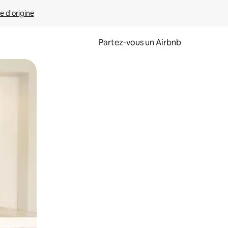
e d'origine
Partez-vous un Airbnb
et en les faisant glisser.