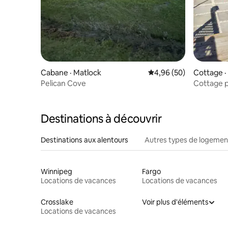
Cabane · Matlock
Note moyenne de 4,96
4,96 (50)
Cottage ·
Pelican Cove
Cottage p
Destinations à découvrir
Destinations aux alentours
Autres types de logemen
Winnipeg
Fargo
Locations de vacances
Locations de vacances
Crosslake
Voir plus d'éléments
Locations de vacances