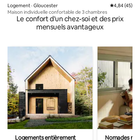
Logement · Gloucester
Note moyenne
4,84 (45)
Maison individuelle confortable de 3 chambres
Le confort d'un chez-soi et des prix
mensuels avantageux
Logements entièrement
Nomades num