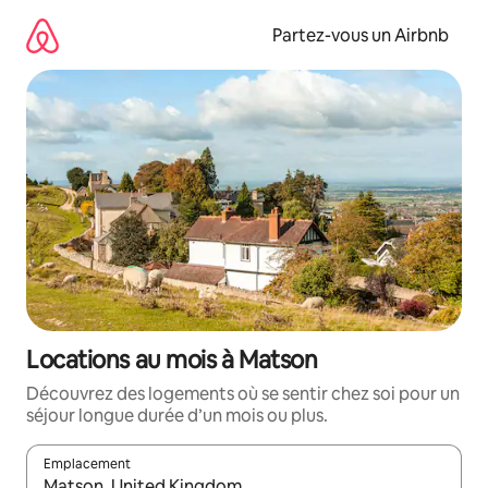
Aller
directement
Partez-vous un Airbnb
au
contenu
Locations au mois à Matson
Découvrez des logements où se sentir chez soi pour un
séjour longue durée d’un mois ou plus.
Emplacement
Quand les résultats sont affichés, parcourez-les en utilisant les 