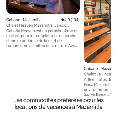
Cabane · Mazamitla
Note moyenne de 4,9 sur 5, 1
4,9 (104)
Chalet Heaven Mazamitla, Jalisco
Réservé aux adultes
Cabaña Heaven est un paradis intime et
exclusif pour les couples à la recherche
d'une expérience de luxe et de
romantisme au milieu de la nature Avec
un design élégant et confortable, le
chalet offre des vues spectaculaires,
une chambre avec un lit king size, une
salle de bain de luxe au dernier étage et
Cabane · Mazamit
une demi-bain au rez-de-chaussée,
Chalet La Finca Ma
Smart TV, Internet, jacuzzi
forêt
À 15 minutes du c
panoramique, cuisine entièrement
Finca Mazamitla v
équipée et terrasse avec barbecue
environnement ca
Cabane Heaven offre tout ce dont vous
(surveillance 24 h
avez besoin même pour les longs
Les commodités préférées pour les
de chênes. Ses hauts plafonds et ses
séjours, vous vous sentirez vraiment
grandes fenêtres 
chez vous
locations de vacances à Mazamitla
lumière naturelle,
spectaculaire sur la