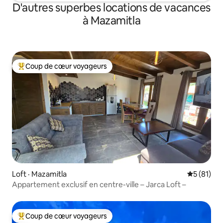
D'autres superbes locations de vacances
à Mazamitla
Coup de cœur voyageurs
Coup de cœur voyageurs parmi les plus aimés
Loft · Mazamitla
Note moye
5 (81)
Appartement exclusif en centre-ville – Jarca Loft –
Coup de cœur voyageurs
Coup de cœur voyageurs parmi les plus aimés