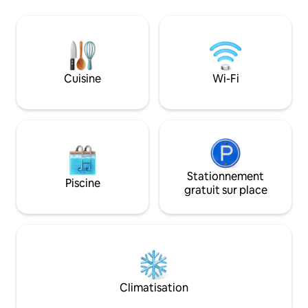
dispose de toutes
comme l'eau chaud
une cuisine équipé
terrasse. 👥 Pour les groupes de
10 personnes max
réservez en suivant
Cuisine
Wi-Fi
airbnb.com/h/laf
Stationnement
Piscine
gratuit sur place
Climatisation