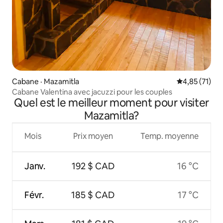
Cabane · Mazamitla
Note moyenne
4,85 (71)
Cabane Valentina avec jacuzzi pour les couples
Quel est le meilleur moment pour visiter
Mazamitla?
Mois
Prix moyen
Temp. moyenne
Janv.
192 $ CAD
16 °C
Févr.
185 $ CAD
17 °C