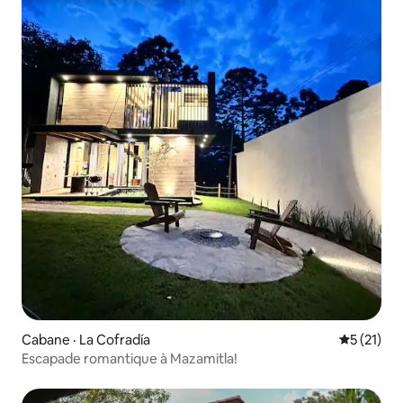
Cabane · La Cofradía
Note moye
5 (21)
Escapade romantique à Mazamitla!