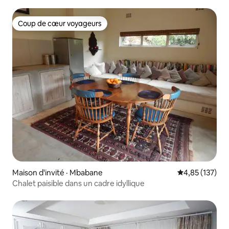
Coup de cœur voyageurs
Coup de cœur voyageurs
Maison d'invité · Mbabane
Note moyenne 
4,85 (137)
Chalet paisible dans un cadre idyllique