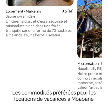
Logement · Malkerns
Note moyenne de 5 sur 5, 
5 (14)
Sauge pyramidale
Un cinéma d'art et d'essai sécurisé et
minimaliste niché dans une forêt
tranquille sur une ferme de 70 hectares
à Malandela's, Malkerns, Eswatini.
Adaptée aux familles, aux groupes et
aux individus, la maison peut accueillir
jusqu'à six voyageurs. Mélangeant
l'héritage Swati avec un design durable, il
présente des finitions naturelles et un
jardin potager de permaculture. Profitez
Micromaison · Mb
de promenades en forêt, de vues sur la
Nacelle Lilly Pilly
réserve de Mlilwane et d'une
Notre petite mais
promenade facile de 200 m jusqu'au
confort inégalé, a
Malandelas Lifestyle Centre, qui abrite
moderne, aéré et 
House on Fire, le festival Bushfire, un
valeur l'art et le design
restaurant, un vignoble, des boutiques
Les commodités préférées pour les
havre de paix pour
d'artisanat et plus encore.
nature, avec une v
locations de vacances à Mbabane
sauvage, d'arbres f
médicinales. Vous