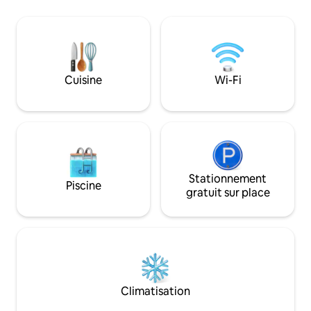
panoramique depui
privées et la pisci
parfois apercevoir 
singes vervets, d
damanes des roche
espèces d'oiseaux et
Cuisine
Wi-Fi
une escapade tran
c'est un choix par
avons hâte de vous 
Stationnement
Piscine
gratuit sur place
Climatisation