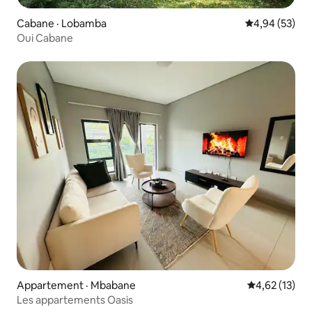
Cabane · Lobamba
Note moyenne
4,94 (53)
Oui Cabane
Appartement · Mbabane
Note moyenne
4,62 (13)
Les appartements Oasis