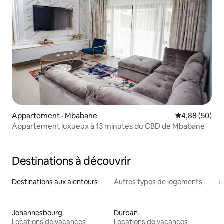
Appartement · Mbabane
Note moyenne
4,88 (50)
Appartement luxueux à 13 minutes du CBD de Mbabane
Destinations à découvrir
Destinations aux alentours
Autres types de logements
L
Johannesbourg
Durban
Locations de vacances
Locations de vacances