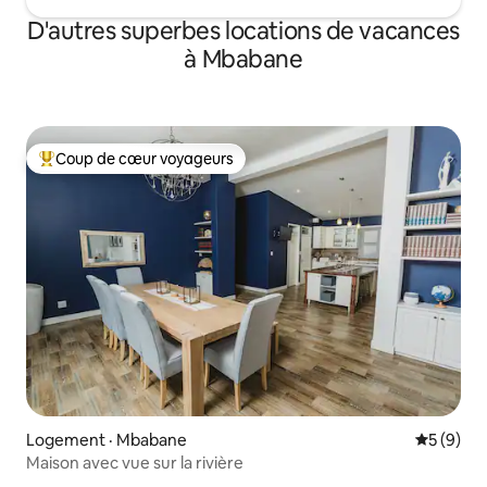
D'autres superbes locations de vacances
à Mbabane
Coup de cœur voyageurs
Coup de cœur voyageurs parmi les plus aimés
Logement · Mbabane
Note moy
5 (9)
Maison avec vue sur la rivière