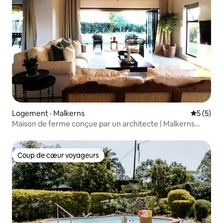
Logement · Malkerns
Note moy
5 (5)
Maison de ferme conçue par un architecte | Malkerns
Valley
Coup de cœur voyageurs
Coup de cœur voyageurs