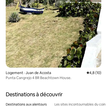
Logement · Juan de Acosta
Note moyenn
4,8 (10)
Punta Cangrejo 4 BR Beachtown House.
Destinations à découvrir
Destinations aux alentours
Les sites incontournables du coin