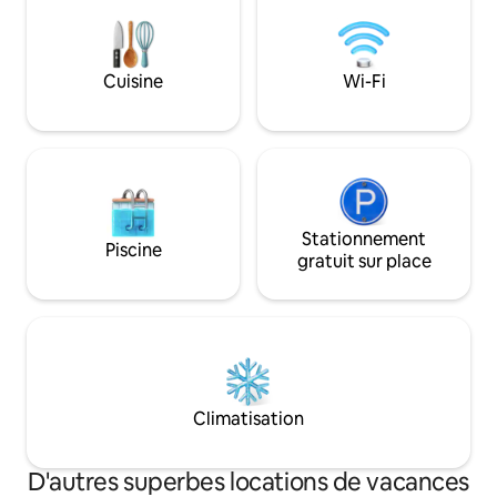
climatisées, de lits confortables de type
hôtelier et d'une atmosphère conçue
pour vous permettre de vous détendre
du stress quotidien. ✨ Ici, vous ne faites
Cuisine
Wi-Fi
pas que séjourner, vous vivez une
expérience.
Stationnement
Piscine
gratuit sur place
Climatisation
D'autres superbes locations de vacances