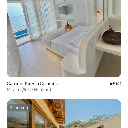
Cabane · Puerto Colombia
Note moy
5 (4)
Miralto (Suite Horizon)
Superhôte
Superhôte