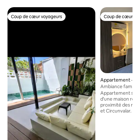
Coup de cœur voyageurs
Coup de cœur vo
Coup de cœur voyageurs
Coup de cœur vo
Appartement · Bar
Ambiance familiale
chez soi/aéroport
Appartement situ
d'une maison résid
proximité des rout
et Circunvalar. Fac
alimentateur de t
stade métropolitai
commerciaux : plaz
alegra. À 20 min d