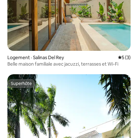
Logement · Salinas Del Rey
Note moy
5 (3)
Belle maison familiale avec jacuzzi, terrasses et Wi-Fi
Superhôte
Superhôte