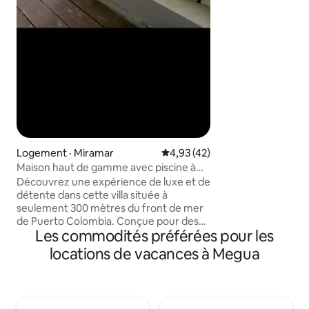
Cortissoz. Il disp
principale avec lit
climatisation et 
avec hébergement 
centrale Zone de travail et cuisine et 1
salle de bain. Il y 
une moto sur la te
Logement · Miramar
Note moyenne de 4,93 sur 5, 
4,93 (42)
Maison haut de gamme avec piscine à
300 m de la mer/air climatisé et Wi-Fi
Découvrez une expérience de luxe et de
détente dans cette villa située à
seulement 300 mètres du front de mer
de Puerto Colombia. Conçue pour des
Les commodités préférées pour les
voyageurs exigeants, cette maison
entière allie confort, intimité et style
locations de vacances à Megua
dans chaque espace. Idéal pour les
familles ou les groupes à la recherche
d'un séjour haut de gamme. Profitez
d'une piscine privée, de chambres