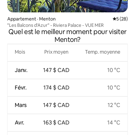
Appartement · Menton
Note moye
5 (28)
"Les Balcons d'Azur" - Riviera Palace - VUE MER
Quel est le meilleur moment pour visiter
Menton?
Mois
Prix moyen
Temp. moyenne
Janv.
147 $ CAD
10 °C
Févr.
174 $ CAD
10 °C
Mars
147 $ CAD
12 °C
Avr.
163 $ CAD
14 °C