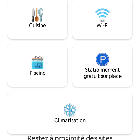
méditerranéenne c
atmosphère unique
est réuni pour un
romantique, artis
Cuisine
Wi-Fi
reposante.🌺
Stationnement
Piscine
gratuit sur place
Climatisation
Restez à proximité des sites