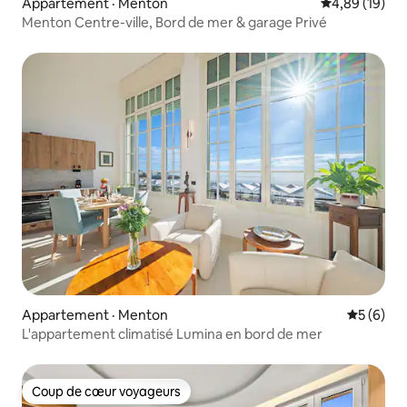
Appartement · Menton
Note moyenne
4,89 (19)
Menton Centre-ville, Bord de mer & garage Privé
Appartement · Menton
Note moy
5 (6)
L'appartement climatisé Lumina en bord de mer
Coup de cœur voyageurs
Coup de cœur voyageurs