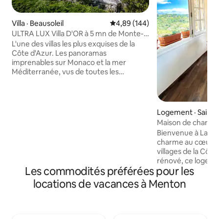
Villa · Beausoleil
Note moyenne de 4,89 sur 5, 1
4,89 (144)
ULTRA LUX Villa D'OR à 5 mn de Monte-
Carlo, Monaco
L'une des villas les plus exquises de la
Côte d'Azur. Les panoramas
imprenables sur Monaco et la mer
Méditerranée, vus de toutes les
chambres, l'ambiance, l'espace
extérieur avec l'immense jardin et la
piscine feront de votre séjour un
moment inoubliable ! Les équipements
Logement · Saint 
supplémentaires comprennent un
Maison de charme
sauna pour 6 personnes, un jacuzzi
Casetta »
Bienvenue à La Ca
extérieur chauffé pour 6 personnes, un
charme au cœur de
jacuzzi intérieur et un barbecue au gaz.
villages de la Côte d’Azur
Un parking à l'intérieur de la propriété
rénové, ce logemen
est disponible pour 4 voitures. Elle se
Les commodités préférées pour les
lumineux et soig
trouve à 1 km/5 min en voiture de
marie charme prov
locations de vacances à Menton
Monaco, de la plage, des restaurants et
moderne. Il offre
de la vie nocturne.
sur Saint Paul de V
montagnes. À l’extérieur, les ruelles
pavées et la végét