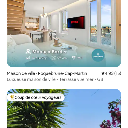
Maison de ville · Roquebrune-Cap-Martin
Note moyenne
4,93 (15)
Luxueuse maison de ville - Terrasse vue mer - GB
Coup de cœur voyageurs
Coup de cœur voyageurs parmi les plus aimés