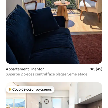
Appartement · Menton
Note moye
5 (45)
Superbe 2 pièces central face plages 5ème étage
Coup de cœur voyageurs
Coup de cœur voyageurs parmi les plus aimés