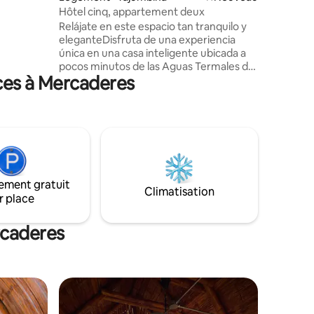
Hôtel cinq, appartement deux
été pensé
Relájate en este espacio tan tranquilo y
ioluxe
eleganteDisfruta de una experiencia
única en una casa inteligente ubicada a
pocos minutos de las Aguas Termales de
ces à Mercaderes
Tajumbina. El alojamiento cuenta con una
cómoda habitación, baño privado, cocina
totalmente equipada, comedor y TV.
Mediante Alexa podrás controlar las
luces, abrir y cerrar las persianas y
acceder con una cerradura inteligente.
Tiene capacidad para dos personas y un
niño o mascota, ofreciendo comodidad,
ement gratuit
tecnología en un solo lugar
Climatisation
r place
rcaderes