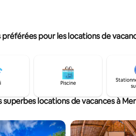
tés dans la nature. Parfait pour
privée en plein air et un design
la famille ou les voyageurs à la
bioclimatique, chaque détail a 
 d'un luxe authentique en
pour offrir une expérience de b
avec la nature.
authentique.
préférées pour les locations de vacan
Stationn
i
Piscine
su
s superbes locations de vacances à Me