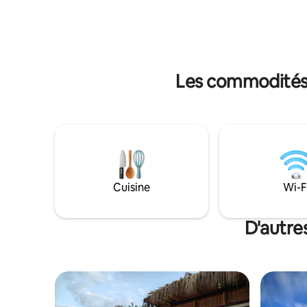
extérieure et son espace social vous
des activi
invitent à passer du temps en famille ou
les amis, 
entre amis, que ce soit pour un déjeuner
recherche
au soleil ou une soirée sous les étoiles.
harmonie 
Les commodités 
Cuisine
Wi-F
D'autre