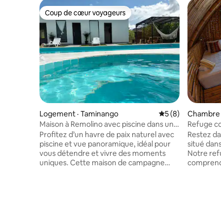
Coup de cœur voyageurs
Coup de cœur voyageurs
Logement · Taminango
Note moyenne de 
5 (8)
Chambre d
Maison à Remolino avec piscine dans un
Refuge c
cadre naturel
forêt sèc
Profitez d’un havre de paix naturel avec
Restez da
piscine et vue panoramique, idéal pour
situé dan
vous détendre et vivre des moments
Notre ref
uniques. Cette maison de campagne
comprend 
moderne allie confort, intimité et un
bain priv
environnement paisible au cœur de la
bambou et
nature. Il dispose d’une magnifique
piscine e
piscine privée et d’un spa* extérieurs,
déjeuner 
parfaits pour se détendre tout en
bienvenue,
admirant le paysage. Sa salle à manger
débordeme