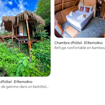
Chambre d'hôtel · El Remolino
Refuge confortable en bambou
forêt tropicale sèche
'hôtel · El Remolino
t de gamme dans un biohôtel
tropicale sèche