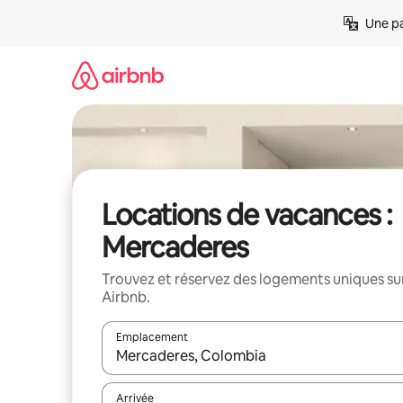
Aller
Une pa
directement
au
contenu
Locations de vacances :
Mercaderes
Trouvez et réservez des logements uniques su
Airbnb.
Emplacement
Quand les résultats sont affichés, parcourez-les en 
Arrivée