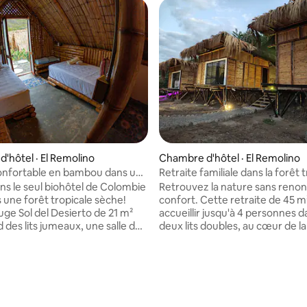
5 sur 5, 8 commentaires
'hôtel · El Remolino
Chambre d'hôtel · El Remolino
onfortable en bambou dans une
Retraite familiale dans la forêt 
he Biohôtel/Lit double
sèche de Colombie
ns le seul biohôtel de Colombie
Retrouvez la nature sans renon
s une forêt tropicale sèche!
confort. Cette retraite de 45 m
uge Sol del Desierto de 21 m²
accueillir jusqu'à 4 personnes d
des lits jumeaux, une salle de
deux lits doubles, au cœur de la
ée, une construction durable en
tropicale sèche unique de la C
 une vue imprenable sur la
Réveillez-vous avec une vue sur
t la montagne. Comprend un
montagnes, savourez un déjeu
gastronomique, un cocktail de
gastronomique à la carte et d
 un accès à la piscine à
vous sous les étoiles dans votre 
nt, un restaurant, du yoga et
suspendu privé. Avec une salle 