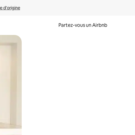
e d'origine
Partez-vous un Airbnb
et en les faisant glisser.