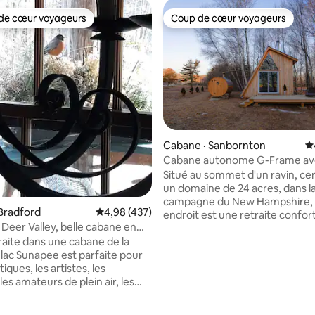
de cœur voyageurs
Coup de cœur voyageurs
cœur voyageurs parmi les plus aimés
Coup de cœur voyageurs
r 5, 1 139 commentaires
Cabane · Sanbornton
N
Cabane autonome G-Frame av
Situé au sommet d'un ravin, ce
un domaine de 24 acres, dans l
campagne du New Hampshire, 
Bradford
Note moyenne de 4,98 sur 5, 437 commentai
4,98 (437)
endroit est une retraite confor
 Deer Valley, belle cabane en
la nature avec quelques nécess
raite dans une cabane de la
modernes. Notre cabane est u
 lac Sunapee est parfaite pour
combinaison unique de chalet e
iques, les artistes, les
boîte à sel que nous appelons le
 les amateurs de plein air, les
Frame » (conçu et construit par
 les amis et la famille.
L'espace intérieur est ouvert et 
 situé entre les meilleurs lacs
a quelques grandes fenêtres 