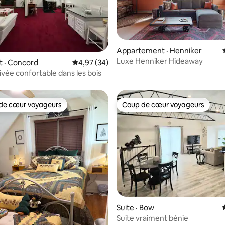
Appartement · Henniker
Luxe Henniker Hideaway
 sur 5, 11 commentaires
 · Concord
Note moyenne de 4,97 sur 5, 34 commentai
4,97 (34)
ivée confortable dans les bois
de cœur voyageurs
Coup de cœur voyageurs
cœur voyageurs parmi les plus aimés
Coup de cœur voyageurs
sur 5, 651 commentaires
Suite · Bow
Suite vraiment bénie