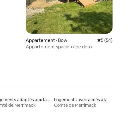
res
Appartement · Bow
Note moyenne de 5
5 (54)
Appartement spacieux de deux
chambres - Lit King, 2 salles de bain
Logements adaptés aux familles à louer
Logements avec accès à la plage
mté de Merrimack
Comté de Merrimack