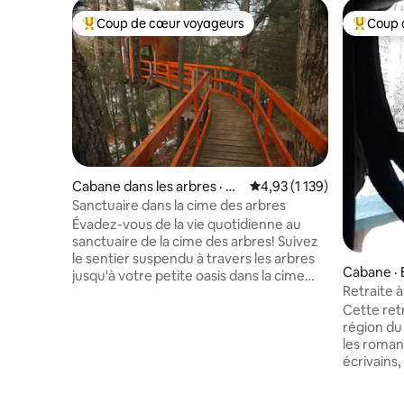
Coup de cœur voyageurs
Coup 
Coup de cœur voyageurs parmi les plus aimés
Coup de 
Cabane dans les arbres · D
Note moyenne de 4,93 su
4,93 (1 139)
unbarton
Sanctuaire dans la cime des arbres
Évadez-vous de la vie quotidienne au
sanctuaire de la cime des arbres! Suivez
le sentier suspendu à travers les arbres
Cabane · 
jusqu'à votre petite oasis dans la cime
Retraite à
des arbres. Ce logement indépendant se
rondins
Cette ret
trouve à 9 mètres au-dessus du sol de la
région du
forêt. Le logement est parfait pour
les romant
renouer avec la nature. Commodités :
écrivains,
électricité, WI-FI, toilettes à compost,
jardiniers,
poêle à bois (je fournis du bois de
Idéalement
chauffage), réfrigérateur. Apportez :