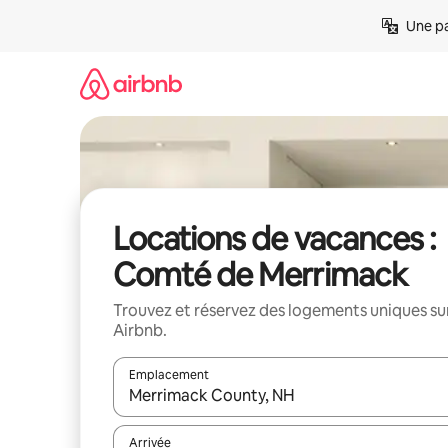
Aller
Une pa
directement
au
contenu
Locations de vacances :
Comté de Merrimack
Trouvez et réservez des logements uniques su
Airbnb.
Emplacement
Quand les résultats sont affichés, parcourez-les en 
Arrivée