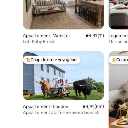
Appartement · Webster
Note moyenne de 4,91
4,91 (11)
Logement
Loft Ruby Brook
Maison pr
Coup de cœur voyageurs
Coup 
Coup de cœur voyageurs parmi les plus aimés
Coup de 
Appartement · Loudon
Note moyenne de 4,91 
4,91 (651)
Appartement à la ferme avec des vaches
des Highlands écossaises