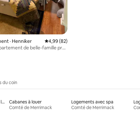
ent · Henniker
Note moyenne de 4,99 sur 5, 82 commentai
4,99 (82)
partement de belle-famille près
Peak et NEC!
s du coin
Logements avec piscine à louer
Cabanes à louer
Logements avec spa
Comté de Merrimack
Comté de Merrimack
Co