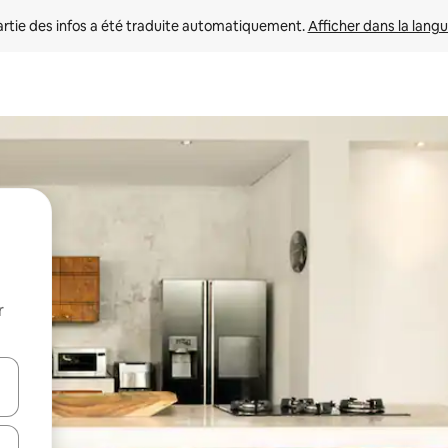
rtie des infos a été traduite automatiquement. 
Afficher dans la langu
r
utilisant les flèches vers le haut et vers le bas, ou en appuyant dessus 