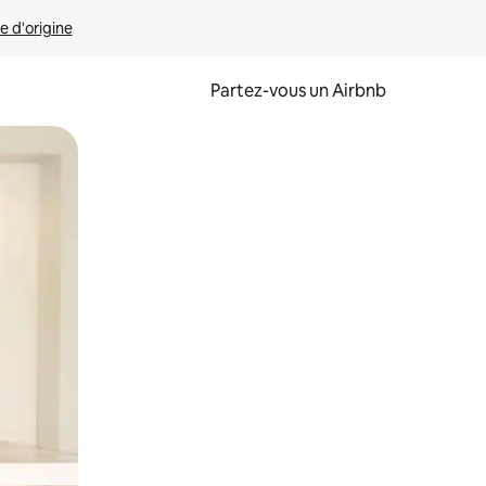
e d'origine
Partez-vous un Airbnb
et en les faisant glisser.