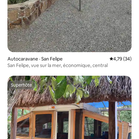
Autocaravane · San Felipe
Note moyenne
4,79 (34)
San Felipe, vue sur la mer, économique, central
Superhôte
Superhôte