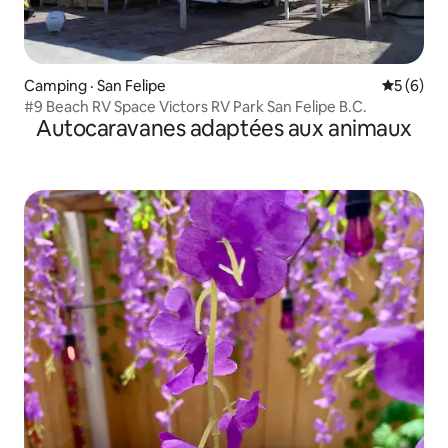
Camping · San Felipe
Note moy
5 (6)
#9 Beach RV Space Victors RV Park San Felipe B.C.
Autocaravanes adaptées aux animaux