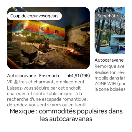
Coup de cœur voyageurs
Superhôte
Coup de cœur voyageurs
Superhôte
Autocaravane · A
nicipality
Remorque avec ch
Montréal
Réalise ton rêve d
Autocaravane · Ensenada
Note moyenne de 4,91 sur 5, 1
4,91 (195)
mobile dans la for
VR 🏝frais et charmant, emplacement
ZONE WIFI (pour le 
idéal, ambiance 🤙🏽charmante
Laissez-vous séduire par cet endroit
la zone boisée). D
charmant et confortable unique ; à la
ACCEPTONS les a
recherche d'une escapade romantique,
Cuisine équipée, r
détendez-vous entre amis ou en famille
ondes, télévision, 
Mexique : commodités populaires dans
avec des enfants et des animaux de
chauffage, eau ch
compagnie ? Inspirés par l'amour, la
avec table de piqu
les autocaravanes
nature et l'aventure, nous l'avons
potable, gaz, couv
totalement restauré de nos mains,
D'ESPACES COMMUNS. L'hôte t'