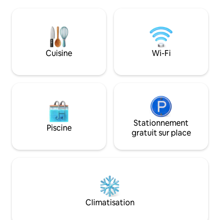
entièrement renouvelé et habillé pour
et te conduit au VR
votre confort. J'espère que vous
et est clôturé. Il 
apprécierez avec le même plaisir que
pour toute voiture 
nous l'avons construit. C'est un
stationnement (à l
camping-car ! Veuillez vous attendre à
boisée).
des espaces plus petits et confortables,
Cuisine
Wi-Fi
le camping-car est idéal pour 3
personnes. Service de blanchisserie
GRATUIT pour les séjours longue ou
longue durée 2 animaux maximum
acceptés
Stationnement
Piscine
gratuit sur place
Climatisation