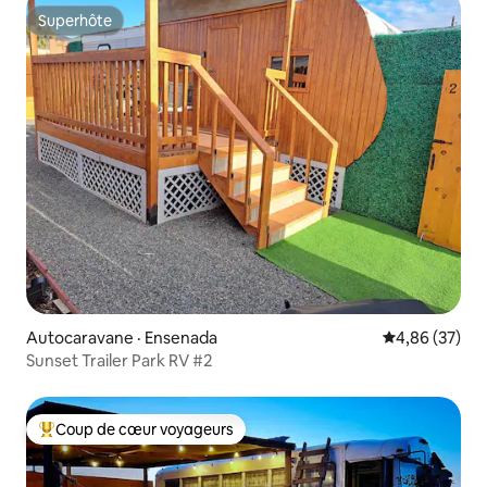
Superhôte
Superhôte
Autocaravane · Ensenada
Note moyenne
4,86 (37)
Sunset Trailer Park RV #2
Coup de cœur voyageurs
Coup de cœur voyageurs parmi les plus aimés