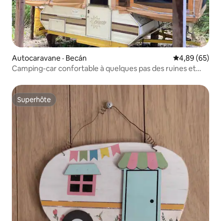
Autocaravane · Becán
Note moyenne
4,89 (65)
Camping-car confortable à quelques pas des ruines et
entouré d'art
Superhôte
Superhôte