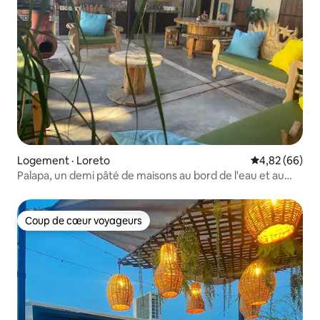
Logement · Loreto
Note moyenne
4,82 (66)
Palapa, un demi pâté de maisons au bord de l'eau et au
centre-ville
Coup de cœur voyageurs
Coup de cœur voyageurs