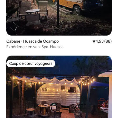
Cabane · Huasca de Ocampo
Note moyenne
4,93 (88)
Expérience en van. Spa. Huasca
Coup de cœur voyageurs
Coup de cœur voyageurs