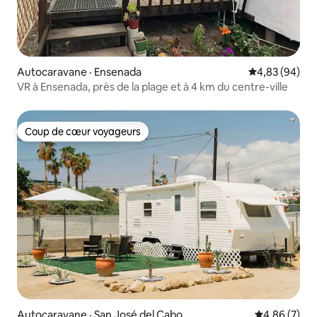
Autocaravane · Ensenada
Note moyenne
4,83 (94)
VR à Ensenada, près de la plage et à 4 km du centre-ville
Coup de cœur voyageurs
Coup de cœur voyageurs
Autocaravane · San José del Cabo
Note moyenn
4,86 (7)