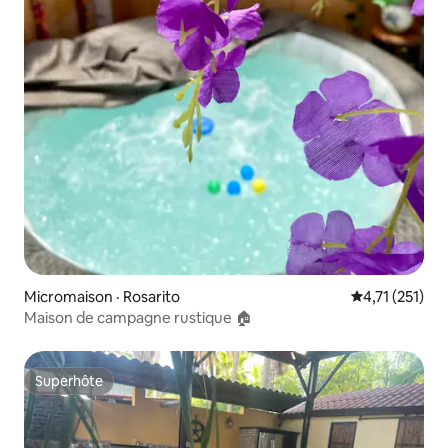
Micromaison · Rosarito
Note moyenne 
4,71 (251)
Maison de campagne rustique 🏠
Superhôte
Superhôte