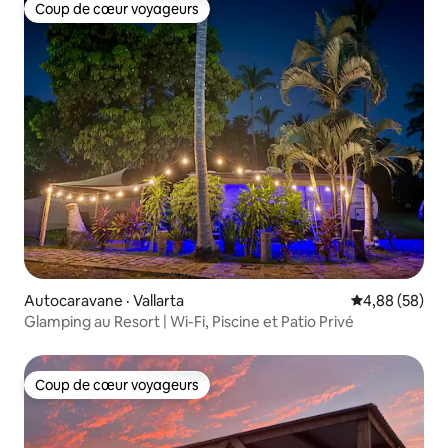
Coup de cœur voyageurs
Coup de cœur voyageurs
Autocaravane · Vallarta
Note moyenne
4,88 (58)
Glamping au Resort | Wi-Fi, Piscine et Patio Privé
Coup de cœur voyageurs
Coup de cœur voyageurs