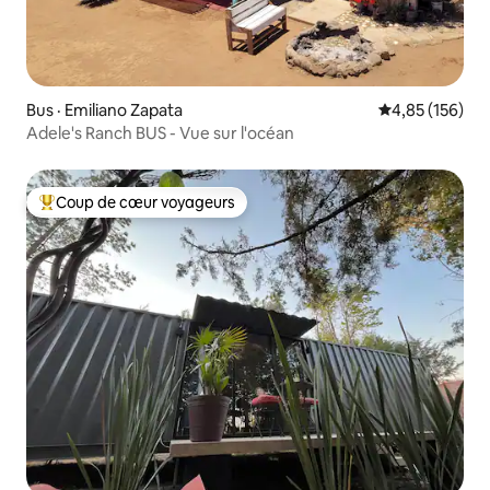
Bus · Emiliano Zapata
Note moyenne 
4,85 (156)
Adele's Ranch BUS - Vue sur l'océan
Coup de cœur voyageurs
Coup de cœur voyageurs parmi les plus aimés