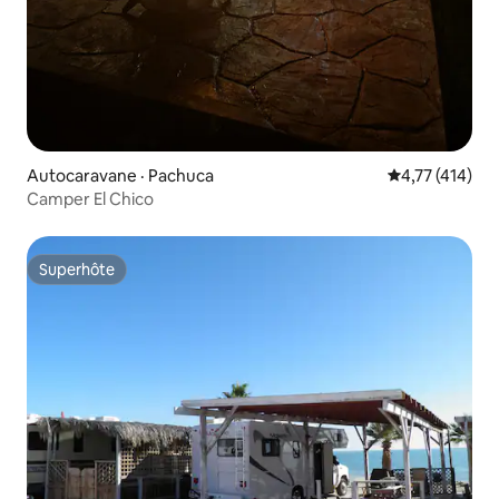
Autocaravane · Pachuca
Note moyenne 
4,77 (414)
Camper El Chico
Superhôte
Superhôte