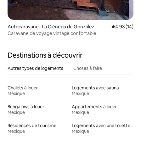
Autocaravane · La Ciénega de González
Note moyenne
4,93 (14)
Caravane de voyage vintage confortable
Destinations à découvrir
Autres types de logements
Choses à faire
Chalets à louer
Logements avec sauna
Mexique
Mexique
Bungalows à louer
Appartements à louer
Mexique
Mexique
Résidences de tourisme
Logements avec une toilette à une hauteur accessible
Mexique
Mexique