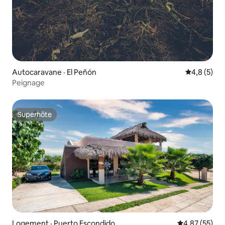
Autocaravane · El Peñón
Note moyen
4,8 (5)
Peignage
Superhôte
Superhôte
Logement · Puerto Escondido
Note moyenne
4,87 (55)