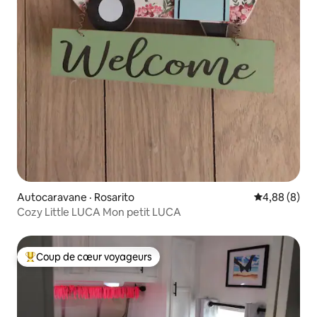
Autocaravane · Rosarito
Note moyenn
4,88 (8)
Cozy Little LUCA Mon petit LUCA
Coup de cœur voyageurs
Coup de cœur voyageurs parmi les plus aimés