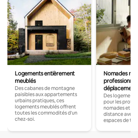
Logements entièrement
Nomades num
meublés
professionnel
déplacement
Des cabanes de montagne
paisibles aux appartements
Des logements
urbains pratiques, ces
pour les profes
logements meublés offrent
nomades et trav
toutes les commodités d'un
distance avec le
chez-soi.
espaces de trav