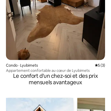
Condo · Lyubimets
Note moy
5 (3)
Appartement confortable au cœur de Lyubimets
Le confort d'un chez-soi et des prix
mensuels avantageux