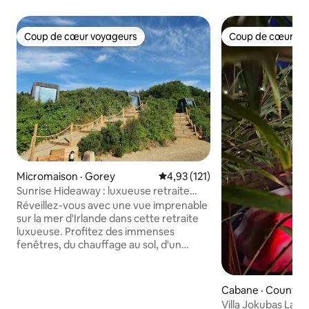
Coup de cœur voyageurs
Coup de cœur vo
Coup de cœur voyageurs
Coup de cœur vo
Micromaison · Gorey
Note moyenne de 4,93 sur 5, 1
4,93 (121)
Sunrise Hideaway : luxueuse retraite
avec vue sur la mer
Réveillez-vous avec une vue imprenable
sur la mer d'Irlande dans cette retraite
luxueuse. Profitez des immenses
fenêtres, du chauffage au sol, d'un
grand lit et d'un projecteur de cinéma
privé pour une détente ultime. La salle
de bain privée comprend des douches
Cabane · County L
intérieures et extérieures, tandis que la
Villa Jokubas La J