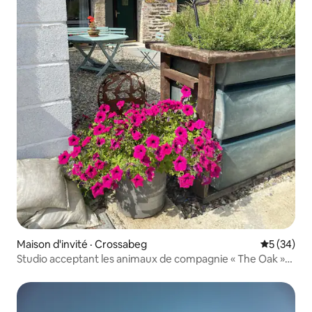
Maison d'invité · Crossabeg
Note moye
5 (34)
Studio acceptant les animaux de compagnie « The Oak »
@Kilpatrick Glebe