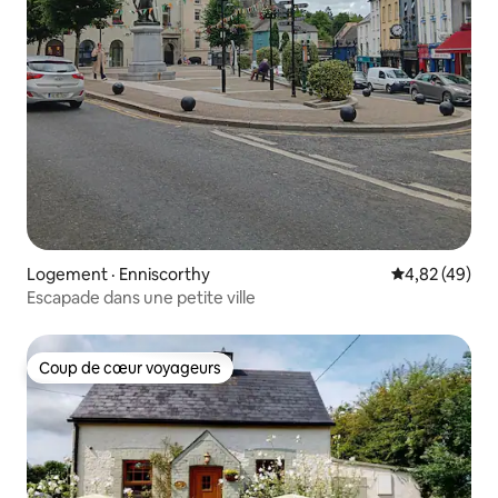
Logement · Enniscorthy
Note moyenne
4,82 (49)
Escapade dans une petite ville
Coup de cœur voyageurs
Coup de cœur voyageurs