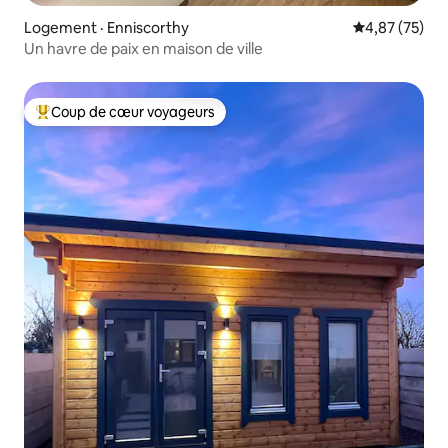
Logement · Enniscorthy
Note moyenne
4,87 (75)
Un havre de paix en maison de ville
Coup de cœur voyageurs
Coup de cœur voyageurs parmi les plus aimés