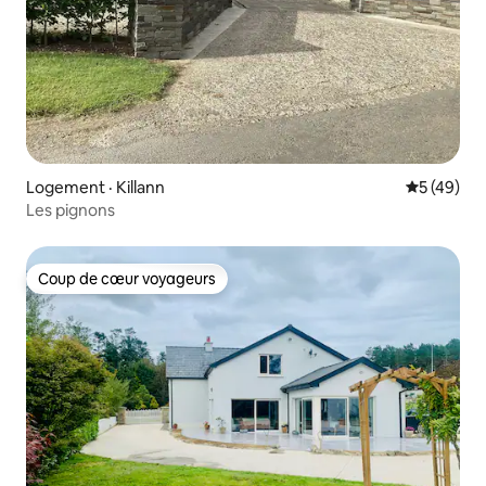
Logement · Killann
Note moye
5 (49)
Les pignons
Coup de cœur voyageurs
Coup de cœur voyageurs